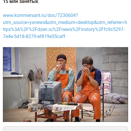
15 млн занятых
.
www.kommersant.ru/doc/7230604?
utm_source=yxnews&utm_medium=desktop&utm_referrer=h
ttps%3A%2F%2Fdzen.ru%2Fnews%2Finstory%2Ffc9c5297-
7e4e-5d18-8279-ef819e55caff