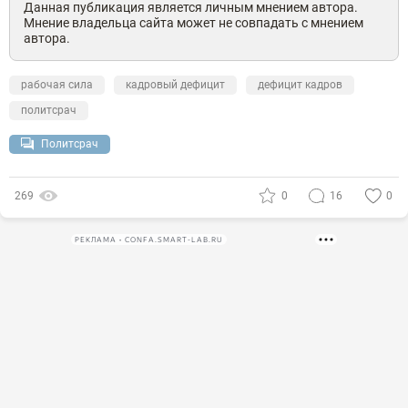
Данная публикация является личным мнением автора.
Мнение владельца сайта может не совпадать с мнением
автора.
рабочая сила
кадровый дефицит
дефицит кадров
политсрач
Политсрач
269
0
16
0
РЕКЛАМА • CONFA.SMART-LAB.RU