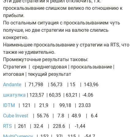
Эти две стратегии я решил отключить, т.к.
проскальзывание слишком велико по отношению к
прибыли.
По остальным ситуация с проскальзыванием чуть
получше, но две стратегии на валюте слились
конкретно.
Наименьшее проскальзывание у стратегии на RTS, что
также не удивительно.
Промежуточные результаты таковы:
Стратегия | среднегодовая | проскальзывание |
итоговая | текущий результат
Andante
| 71,798 | 56,73 | 15 | 143,96
шкатулка
| 123,57 | 60,35 | 63,21 | -4.06
IDTM
| 121 | 21,9 | 99,18 | 23.03
Cube Invest
| 56.76 | 7.8 | 48.9 | 6.4
RTS
| 261 | 32.4 | 228.6 | -1,44
MultiCurrency
| 152 | 37| 115 | -54.7