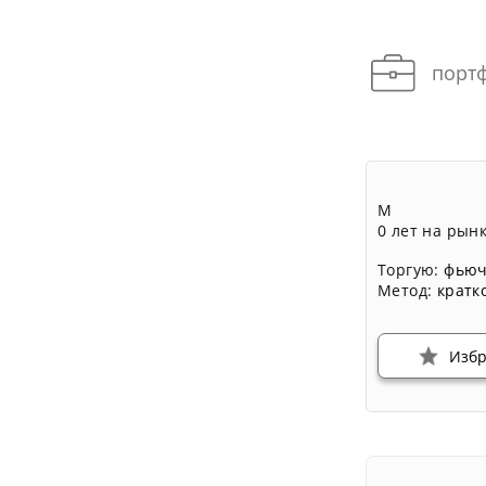
портф
М
0 лет на рын
Торгую:
фьюч
Метод:
кратк
Изб