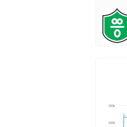
150k
100k