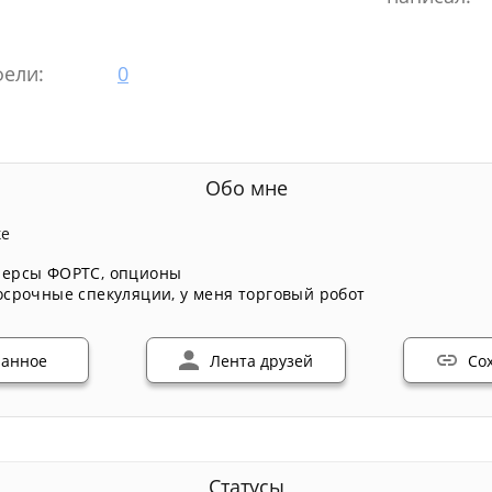
ели:
0
Обо мне
ке
ерсы ФОРТС
,
опционы
осрочные спекуляции
,
у меня торговый робот
ранное
Лента друзей
Со
Статусы