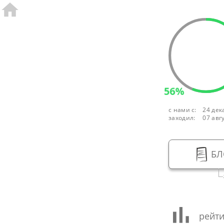
56%
с нами с:
24 дек
заходил:
07 авг
БЛ
рейти