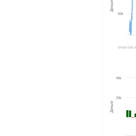
Деньги
50k
smart-lab.
40k
20k
Деньги