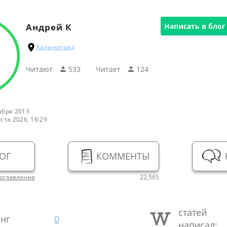
Андрей К
Написать в блог
Калиниград
Читают
533
Читаeт
124
абря 2013
уста 2026, 16:29
ОГ
КОММЕНТЫ
оглавление
22,565
статей
нг
0
написал: