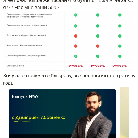
Я не понял выше же писали что будет 81.2%%%, че за х…
я??? Нах мне ваши 50%?
Хочу за соточку что бы сразу, все полностью, не тратить
годы.