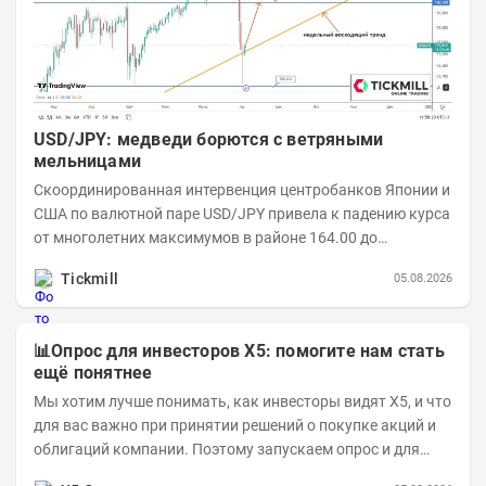
USD/JPY: медведи борются с ветряными
мельницами
Скоординированная интервенция центробанков Японии и
США по валютной паре USD/JPY привела к падению курса
от многолетних максимумов в районе 164.00 до
минимумов понедельника в области 155.00....
Tickmill
05.08.2026
📊Опрос для инвесторов X5: помогите нам стать
ещё понятнее
Мы хотим лучше понимать, как инвесторы видят X5, и что
для вас важно при принятии решений о покупке акций и
облигаций компании. Поэтому запускаем опрос и для
текущих, и для потенциальных...