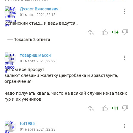
Духаст Вячеславич
01 марта 2021, 22:18
Испанский стыд… и ведь ведутся…
+14
Показать 2 ответа
товарищ масон
01 марта 2021, 22:22
потом всё просрут
зальют слезами жилетку центробанка и зравствуйте,
ограничения
надо получать квала. чисто на всякий случай из-за таких
гур и их учеников
+11
fot1985
01 марта 2021, 22:23