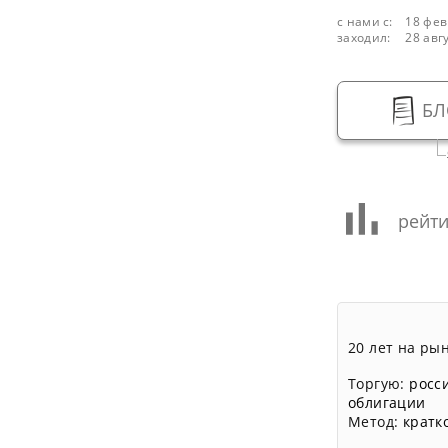
с нами с:
18 фев
заходил:
28 авг
БЛ
рейти
20 лет на ры
Торгую:
росс
облигации
Метод:
кратк