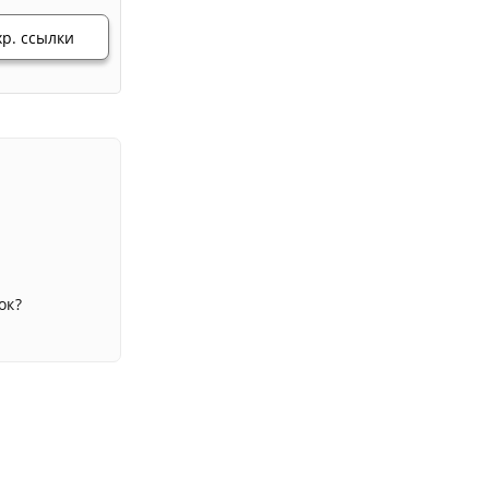
хр. ссылки
ок?