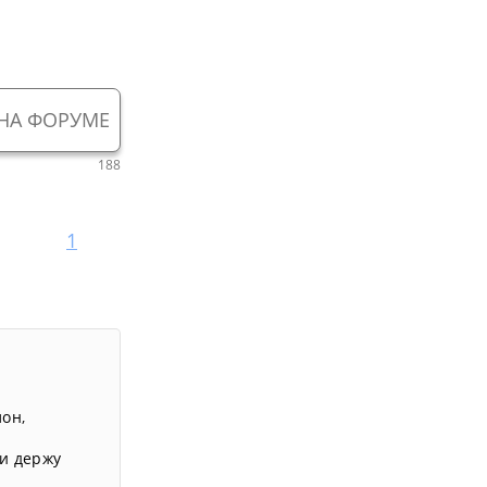
НА ФОРУМЕ
188
1
лон
,
и держу