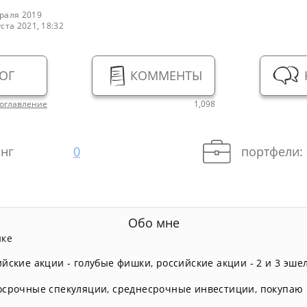
раля 2019
уста 2021, 18:32
ОГ
КОММЕНТЫ
оглавление
1,098
нг
0
портфели:
Обо мне
нке
ийские акции - голубые фишки
,
российские акции - 2 и 3 эше
осрочные спекуляции
,
среднесрочные инвестиции
,
покупаю 