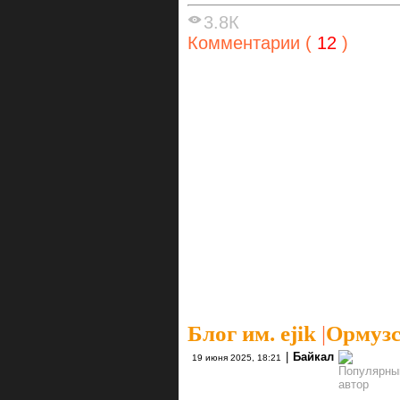
3.8К
Комментарии (
12
)
Блог им. ejik
|
Ормузс
|
Байкал
19 июня 2025, 18:21