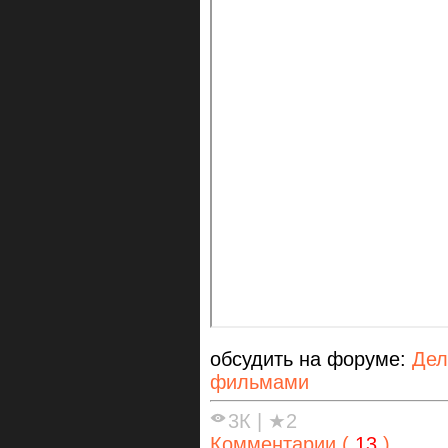
обсудить на форуме:
Дел
фильмами
3К
|
★2
Комментарии (
13
)