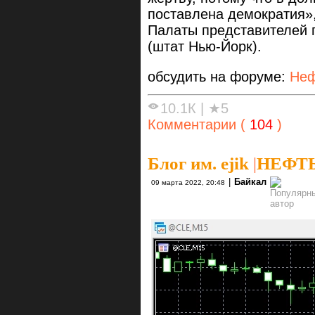
поставлена демократия»
Палаты представителей 
(штат Нью-Йорк).
обсудить на форуме:
Неф
10.1К
|
★5
Комментарии (
104
)
Блог им. ejik
|
НЕФТЬ 
|
Байкал
09 марта 2022, 20:48