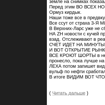
земле на снимках показа
Перед этим ВО ВСЕХ Н
Ормуз кирдык.
Наши тоже все в предвк
Все ссут от страха 3-Я
В Верхних-Ларс уже не
НА ZH новости с кучей п
взад. Отслеживают в реа
СЧЕТ ИДЕТ НА МИНУТЫ
И ВОТ ОТКРЫТИЕ РЫНКА
ВСЕ КРОЮТ ШОРТЫ в не
пронесло, пока лучше на
ЛЕХА потом запишет ви
вульф по нефти сработал
В итоге ВИДИМ ВОТ ЧТО)
(
Читать дальше
)