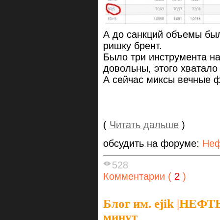
А до санкций объемы был
ришку брент.
Было три инструмента на
довольны, этого хватало 
А сейчас миксы вечные 
(
Читать дальше
)
обсудить на форуме:
Неф
528
Комментарии (
2
)
Блог им. ejik
|
НЕФТЬ
минут