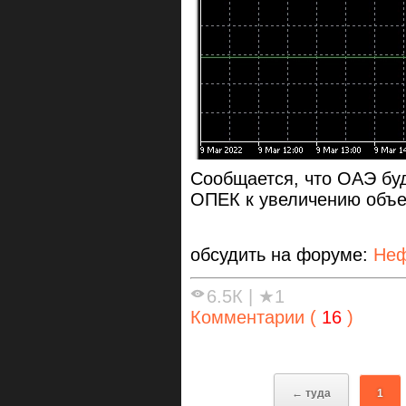
Сообщается, что ОАЭ бу
ОПЕК к увеличению объе
обсудить на форуме:
Неф
6.5К
|
★1
Комментарии (
16
)
← туда
1