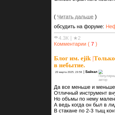
(
Читать дальше
)
обсудить на форуме:
Неф
4.3К
|
★2
Комментарии (
7
)
Блог им. ejik
|
Только
в небытие.
|
Байкал
20 марта 2025, 23:56
Да все меньше и меньше
Отличный инструмент вн
Но объмы по нему мален
А ведь когда он был в ли
В стакане по 2-3 тыщ ко