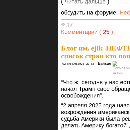
(
Читать дальше
)
обсудить на форуме:
Неф
3К
Комментарии (
25
)
Блог им. ejik
|
НЕФТЬ!
список стран кто по
|
Байкал
02 апреля 2025, 23:43
“Что ж, сегодня у нас ес
начал Трамп свое обраще
освобождения”.
“2 апреля 2025 года навс
возрождения американск
судьба Америки была реш
делать Америку богатой”