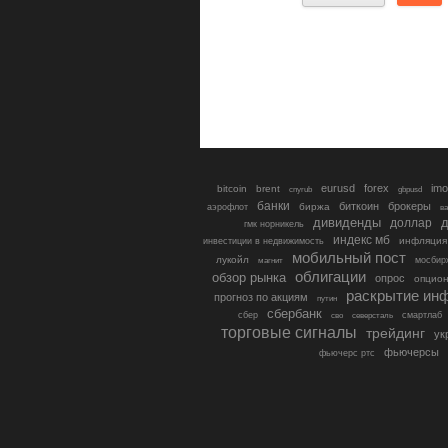
eurusd
forex
imo
bitcoin
brent
cnyrub
gbpusd
банки
биткоин
брокеры
биржа
аэрофлот
в
дивиденды
доллар
д
гмк норникель
индекс мб
инфляция
инвестиции в недвижимость
мобильный пост
лукойл
мосбир
магнит
облигации
обзор рынка
опрос
опцио
раскрытие ин
прогноз по акциям
путин
сбербанк
сбер
северсталь
смартлаб
сво
торговые сигналы
трейдинг
ук
фьючерсы
фьючерс ртс