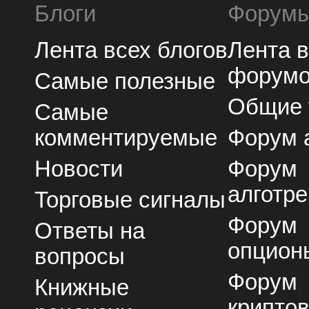
Блоги
Форум
Лента всех блогов
Лента 
форум
Самые полезные
Общие
Самые
комментируемые
Форум 
Новости
Форум
алготре
Торговые сигналы
Форум
Ответы на
опцион
вопросы
Форум
Книжные
крипто