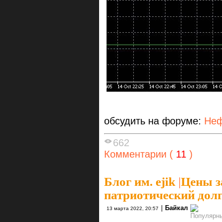
обсудить на форуме:
Неф
662
Комментарии (
11
)
Блог им. ejik
|
Цены з
патриотический долг
|
Байкал
13 марта 2022, 20:57