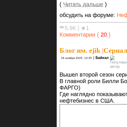
(
Читать дальше
)
обсудить на форуме:
Неф
5.9К
|
★1
Комментарии (
20
)
Блог им. ejik
|
Сериал
|
Байкал
16 ноября 2025, 13:35
Вышел второй сезон сер
В главной роли Билли Бо
ФАРГО)
Где наглядно показывают
нефтебизнес в США.