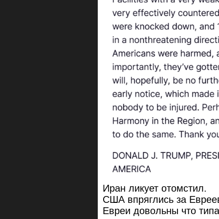
Иран ликует отомстил.
США впряглись за Еврее
Евреи довольны что типа