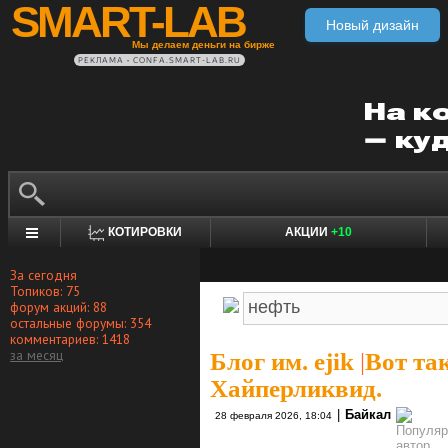
SMART-LAB
Новый дизайн
Мы делаем деньги на бирже
РЕКЛАМА • CONFA.SMART-LAB.RU
КОТИРОВКИ
АКЦИИ
+10
За сегодня
Топиков: 75
форум акций: 88
остальные форумы: 354
комментариев: 1418
за месяц
Блог им. ejik
|
Вот так
Хайперликвид.
|
Байкал
28 февраля 2026, 18:04