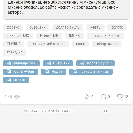
Данная публикация является личным мнением автора.
Мнение владельца сайта может не совпадать с мнением
автора.
форекс
сбербанк
доллар рубль
нефть
золото
фьючерс MIX
Индекс МБ
IMOEX
натуральный газ
CNYRUB
технический анализ
юань
обзор рынка
трейдинг
фьючерс MIX
Сбербанк
Доллар рубль
Юань Рубль
Нефть
натуральный газ
золото
1.4К
0
0
12
РЕКЛАМА • CONFA.SMART-LAB.RU