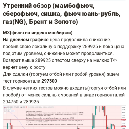
Утренний обзор (мамбофьюч,
сберофьюч, сишка, фьюч юань-рубль,
газ(NG), Брент и Золото)
MX(фьюч на индекс мосбиржи)
На дневном графике
цена продолжила снижение,
пробив свою локальную поддержку 289925 и пока цена
под этим уровнем, снижение может продолжиться.
Возврат выше 289925 с тестом сверху на мелких ТФ
вернет цену к росту
Для сделки (торгуем отбой или пробой уровня) ждем
тест горизонтали
297300
В случае четких тестов можно входить(торгуя отбой или
пробой) от менее сильных уровней в виде горизонталей
294750 и 289925