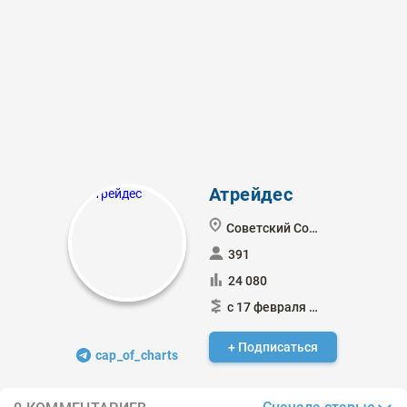
Атрейдес
Советский Союз
391
24 080
с 17 февраля 2011
+ Подписаться
cap_of_charts