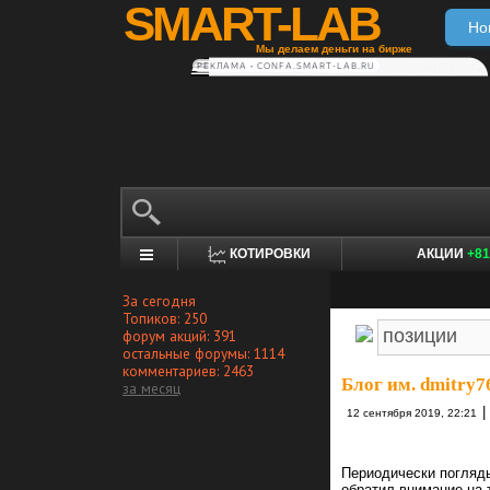
SMART-LAB
Но
Мы делаем деньги на бирже
РЕКЛАМА • CONFA.SMART-LAB.RU
КОТИРОВКИ
АКЦИИ
+81
За сегодня
Топиков: 250
форум акций: 391
остальные форумы: 1114
комментариев: 2463
Блог им. dmitry7
за месяц
|
12 сентября 2019, 22:21
Периодически погляды
обратил внимание на 