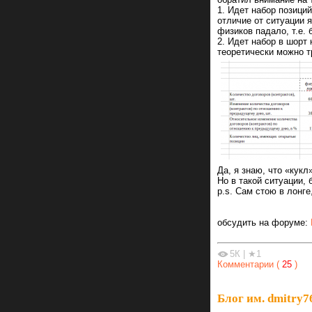
1. Идет набор позици
отличие от ситуации я
физиков падало, т.е.
2. Идет набор в шорт
теоретически можно т
Да, я знаю, что «кукл
Но в такой ситуации, 
p.s. Сам стою в лонге
обсудить на форуме:
5К
|
★1
Комментарии (
25
)
Блог им. dmitry7