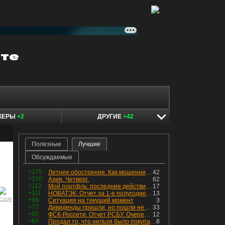
КЕРЫ
+2
ДРУГИЕ
+42
Полезные
Лучшие
Обсуждаемые
+175
Летнее обострение. Как мошенники пытаются подсунуть кнопку "БАБЛО" девушкам
42
+120
Азия. Четверг.
82
+112
Мой портфль: последние действия и текущая структура. Краткий комментарий по всем позициям
17
+111
НОВАТЭК: Отчет за 1-е полугодие 2026 - прибыль продолжает падать, но лучшее впереди, если не прилетит
13
+88
Ситуация на текущий момент
3
+77
Дивиденды пришли, но пошли не туда
33
+65
ФСК-Россети. Отчет РСБУ. Очередная допка - бомбовые новости в эфире
12
+64
Продал то, что нельзя было покупать. Изменения в портфеле
8