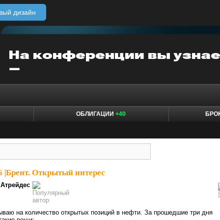
вый дизайн
ОБЛИГАЦИИ
+40
БРО
6
|
Брент. Открытый интерес
Атрейдес
ваю на количество открытых позиций в нефти. За прошедшие три дня
такие вещи: