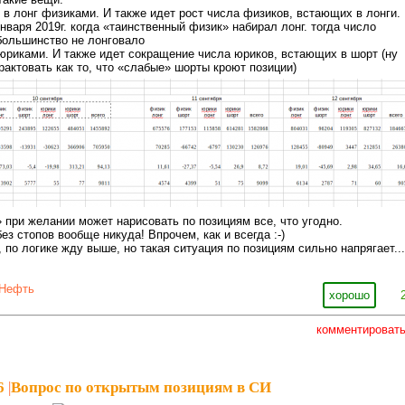
й в лонг физиками. И также идет рост числа физиков, встающих в лонги.
нваря 2019г. когда «таинственный физик» набирал лонг. тогда число
 большинство не лонговало
 юриками. И также идет сокращение числа юриков, встающих в шорт (ну
рактовать как то, что «слабые» шорты кроют позиции)
» при желании может нарисовать по позициям все, что угодно.
без стопов вообще никуда! Впрочем, как и всегда :-)
, по логике жду выше, но такая ситуация по позициям сильно напрягает...
Нефть
хорошо
комментироват
6
|
Вопрос по открытым позициям в СИ