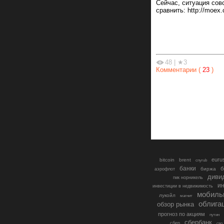
Сейчас, ситуация сов
сравнить: http://moex.
48
|
★3
Комментарии (
23
)
euru
bitcoin
brent
cnyrub
банки
б
биржа
аэрофлот
диви
гмк норникель
ин
инвестиции в недвижимость
мобиль
лукойл
магнит
облига
обзор рынка
прогноз по акциям
путин
сбербанк
сбер
сво