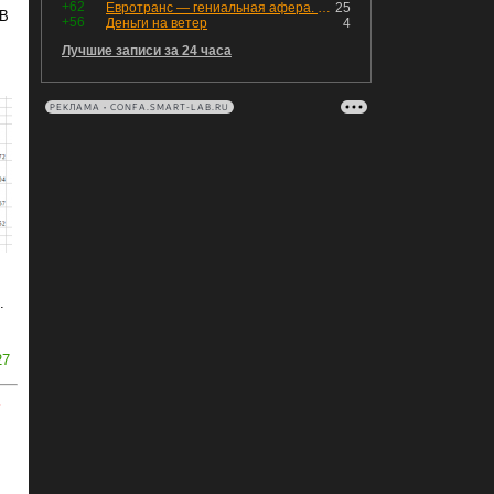
+62
Евротранс — гениальная афера. Собрал с инвесторов денег, выплатил дивидендов больше текущей капитализации и ушёл в дефолт
25
 В
+56
Деньги на ветер
4
Лучшие записи за 24 часа
РЕКЛАМА • CONFA.SMART-LAB.RU
.
27
ь