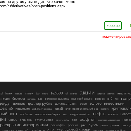
сем по другому выглядит. Кто хочет, может
com/ru/derivatives/open-positions.aspx
хорошо
комментироват
акции
s&p500
sd
forex
imoex
аналитик
si
gbpusd
ipo
nyse
usdrub
алроса
анализ
газп
иткоин
брокеры
втб
вопрос
валюта
вдо
волновая разметка
волновой анализ
газ
денды
золото
инвестиции
доллар
доллар рубль
дональд трамп
евро
криптовал
декс мб
инфляция
китай
ключевая ставка цб рф
кризис
инфляция в россии
ный пост
нефть
новост
московская биржа
мосбиржа
мтс
натуральный газ
новатэк
ции
оффтоп
опрос
прогн
опционы
отчеты мсфо
офз
портфель инвестора
отчеты рсбу
раскрытие информации
рубль
роснефть
россия
ртс
рынок
санкц
рынки
сша
технический анализ
сущфакты
торговые роботы
северсталь
смартлаб
торговля