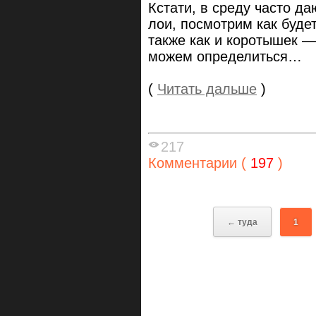
Кстати, в среду часто д
лои, посмотрим как буде
также как и коротышек —
можем определиться…
(
Читать дальше
)
217
Комментарии (
197
)
← туда
1