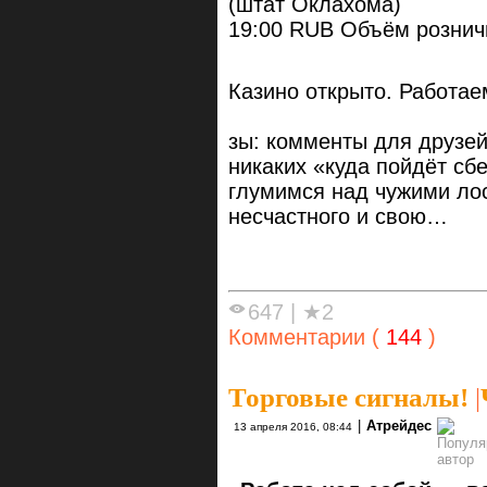
(штат Оклахома)
19:00 RUB Объём розничн
Казино открыто. Работае
зы: комменты для друзей
никаких «куда пойдёт сб
глумимся над чужими ло
несчастного и свою…
647
|
★2
Комментарии (
144
)
Торговые сигналы!
|
|
Атрейдес
13 апреля 2016, 08:44