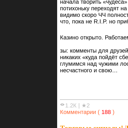
начала творить «чудеса»
потихоньку переходят на
видимо скоро ЧЧ полност
что, пока не R.I.P. но пр
Казино открыто. Работае
зы: комменты для друзей
никаких «куда пойдёт сб
глумимся над чужими ло
несчастного и свою…
1.2К
|
★2
Комментарии (
188
)
Торговые сигналы!
|