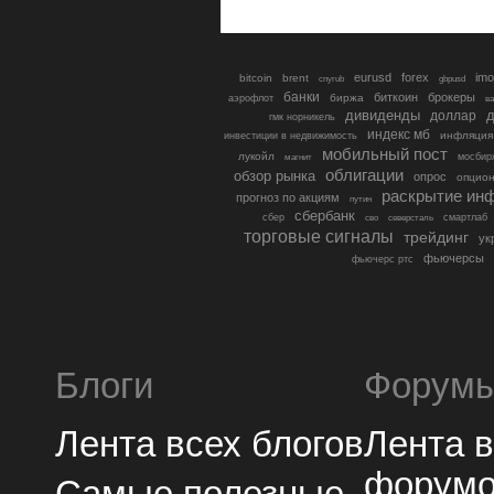
eurusd
forex
imo
bitcoin
brent
cnyrub
gbpusd
банки
биткоин
брокеры
биржа
аэрофлот
в
дивиденды
доллар
д
гмк норникель
индекс мб
инфляция
инвестиции в недвижимость
мобильный пост
лукойл
мосбир
магнит
облигации
обзор рынка
опрос
опцио
раскрытие ин
прогноз по акциям
путин
сбербанк
сбер
северсталь
смартлаб
сво
торговые сигналы
трейдинг
ук
фьючерсы
фьючерс ртс
Блоги
Форум
Лента всех блогов
Лента 
форум
Самые полезные