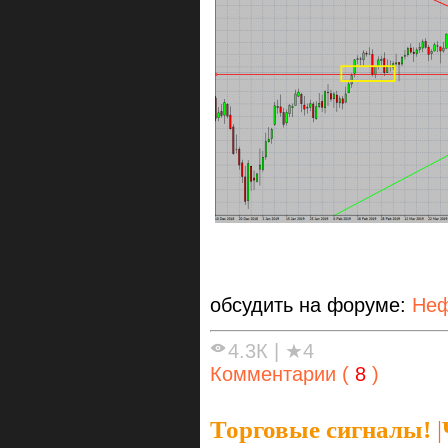
обсудить на форуме:
Неф
4.3К
|
★4
Комментарии (
8
)
Торговые сигналы!
|