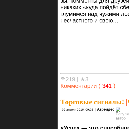
зы: комменты для друзей
никаких «куда пойдёт сб
глумимся над чужими ло
несчастного и свою…
219
|
★3
Комментарии (
341
)
Торговые сигналы!
|
|
Атрейдес
06 апреля 2016, 09:02
«Успех — это способно