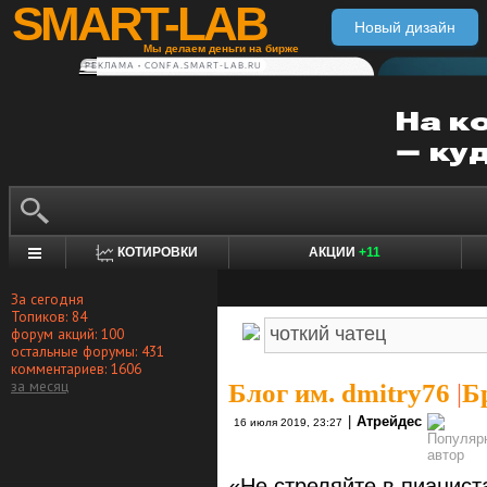
SMART-LAB
Новый дизайн
Мы делаем деньги на бирже
РЕКЛАМА • CONFA.SMART-LAB.RU
КОТИРОВКИ
АКЦИИ
+11
За сегодня
Топиков: 84
форум акций: 100
остальные форумы: 431
комментариев: 1606
за месяц
Блог им. dmitry76
|
Б
|
Атрейдес
16 июля 2019, 23:27
«Не стреляйте в пианиста