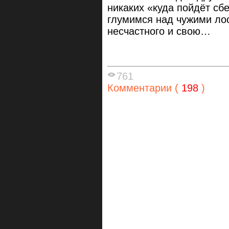
никаких «куда пойдёт сб
глумимся над чужими ло
несчастного и свою…
761
Комментарии (
198
)