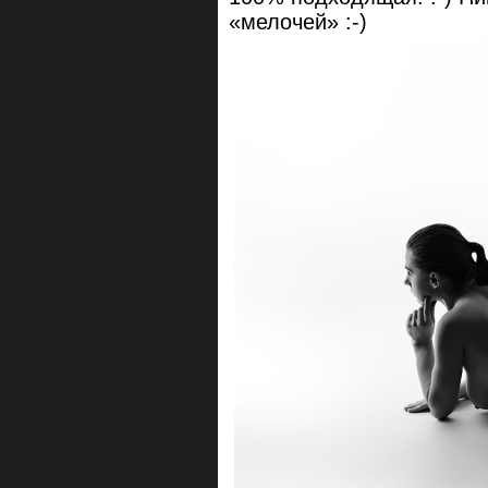
«мелочей» :-)