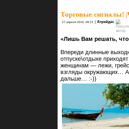
Торговые сигналы!
|
|
Атрейдес
27 апреля 2016, 09:15
«Лишь Вам решать, чт
Впереди длинные выходн
отпуске\отдыхе приходя
женщинам — лежи, грейс
взгляды окружающих… А т
дальше… :-))