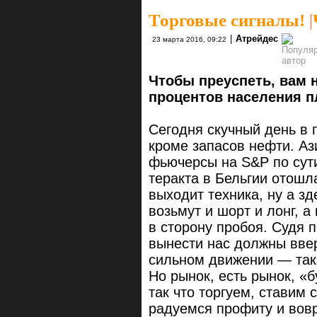
Торговые сигналы!
|
|
Атрейдес
23 марта 2016, 09:22
Чтобы преуспеть, вам н
процентов населения п
Сегодня скучный день в п
кроме запасов нефти. Аз
фьючерсы на S&P по сути
теракта в Бельгии отошл
выходит техника, ну а з
возьмут и шорт и лонг, а
в сторону пробоя. Судя 
вынести нас должны вве
сильном движении — так,
Но рынок, есть рынок, «
так что торгуем, ставим 
радуемся профиту и вов