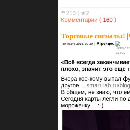
210
|
★2
Комментарии (
160
)
Торговые сигналы!
|
|
Атрейдес
30 марта 2016, 09:20
«Всё всегда заканчива
плохо, значит это еще 
Вчера кое-кому выпал фу
другое…
smart-lab.ru/blo
В общем, не знаю, что е
Сегодня карты легли по 
мороженку… :-)