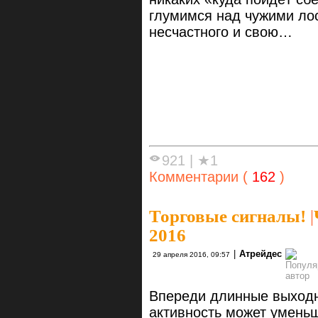
глумимся над чужими ло
несчастного и свою…
921
|
★1
Комментарии (
162
)
Торговые сигналы!
|
2016
|
Атрейдес
29 апреля 2016, 09:57
Впереди длинные выходны
активность может уменьши