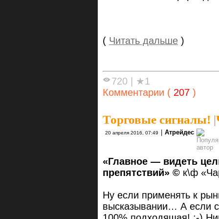
(
Читать дальше
)
720
|
★1
Комментарии (
207
)
Торговые сигналы!
|
|
Атрейдес
20 апреля 2016, 07:49
«Главное — видеть цель
препятствий» ©
к\ф «Ч
Ну если применять к рынк
высказывании… А если см
100% подходящая! :-) Н