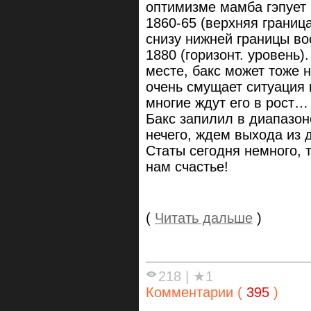
оптимизме мамба гэпует
1860-65 (верхняя границ
снизу нижней границы во
1880 (горизонт. уровень).
месте, бакс может тоже 
очень смущает ситуация в
многие ждут его в рост…
Бакс запилил в диапазоне
нечего, ждем выхода из 
Статы сегодня немного, т
нам счастье!
(
Читать дальше
)
218
|
★1
Комментарии (
395
)