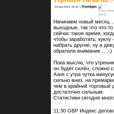
|
Атрейдес
04 мая 2016, 09:30
Начинаем новый месяц… 
выходные, так что что-т
сейчас такое время, ког
чтобы заработать; куклу
набрать другие, ну а де
обратили внимание… :-)
Пока мыслю, что утренни
он будет силён, сложно 
Азия с утра чутка минусу
сильно вниз, на премарке
чем в крайний торговый д
достаточно сильным.
Статистики сегодня мног
11:30 GBP Индекс делово