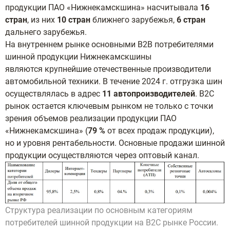
продукции ПАО «Нижнекамскшина» насчитывала
16
стран
, из них
10 стран
ближнего зарубежья,
6 стран
дальнего зарубежья.
На внутреннем рынке о
сновными B2B потребителями
шинной продукции Нижнекамскшины
являются
крупнейшие отечественные производители
автомобильной техники. В течение 2024 г. отгрузка
шин
осуществлялась в адрес
11 автопроизводителей
. B2C
рынок
остается ключевым рынком не только с точки
зрения объемов
реализации продукции ПАО
«Нижнекамскшина» (
79 %
от всех продаж продукции),
но
и уровня рентабельности. Основные продажи шинной
продукции осуществляются через оптовый
канал.
Структура реализации по основным категориям
потребителей шинной
продукции на B2C рынке России.