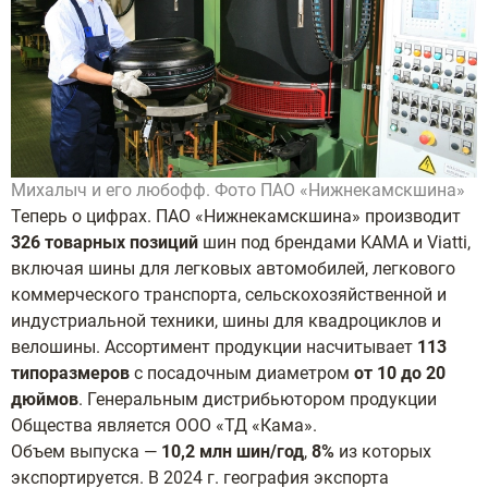
Михалыч и его любофф. Фото ПАО «Нижнекамскшина»
Теперь о цифрах.
ПАО «Нижнекамскшина» производит
326 товарных позиций
шин под брендами KAMA и Viatti,
включая
шины для легковых автомобилей,
легкового
коммерческого транспорта, сельскохозяйственной и
индустриальной техники, шины
для квадроциклов и
велошины. Ассортимент продукции насчитывает
113
типоразмеров
с
посадочным диаметром
от 10 до 20
дюймов
. Г
енеральным дистрибьютором продукции
Общества является
ООО «ТД «Кама».
Объем выпуска —
10,2 млн шин/год
,
8%
из которых
экспортируется. В 2024 г. география экспорта