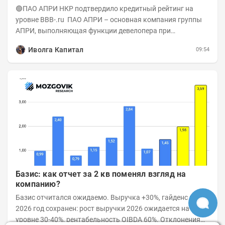
А-(RU) / Элит Строй присвоен на уровне BBB.ru)
🟢ПАО АПРИ НКР подтвердило кредитный рейтинг на
уровне BBB-.ru ПАО АПРИ – основная компания группы
АПРИ, выполняющая функции девелопера при
реализации проектов. Группа с 2014 года...
Иволга Капитал
09:54
Базис: как отчет за 2 кв поменял взгляд на
компанию?
Базис отчитался ожидаемо. Выручка +30%, гайденс на
2026 год сохранен: рост выручки 2026 ожидается на
уровне 30-40%, рентабельность OIBDA 60%. Отклонения