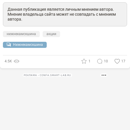
Данная публикация является личным мнением автора.
Мнение владельца сайта может не совпадать с мнением
автора.
нижнекамскшина
акции
Нижнекамскшина
4.5К
1
10
17
РЕКЛАМА • CONFA.SMART-LAB.RU