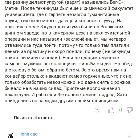
где резину делают упругой (варят) назывались Бег-О-
Метик. После техникума был ещё и химический факультет
университета. где я терпеть не могла гуманитарные
науки, а их было много. да ещё и конспекты ууууу. На
практике после 3 курса техникума были на Волжском
шинном заводе, но в камерном цехе на заключительной
операции и нас называли «заключённые», мы четверо
отважились туда пойти, потому что только там платили
деньги за практику и скоро поняли. почему ( не секунды
покоя. ни минуты покоя). Если не сдадим сменные
камеры. мужики- автоклавщики живьём съедят. На обед
в столовую бегом. обратно бегом. За это время нам на
конвейер столько накидают камер горяченных, что их не
только обработать невозможно. но даже снять с рожков
бывало не в наших силах. Приятные воспоминания
нахлынули. И работали 4-е ночных смены подряд. Зато
приоделись на завидки другим нашим халявщикам.
+1
Показать 4 ответа
john dao