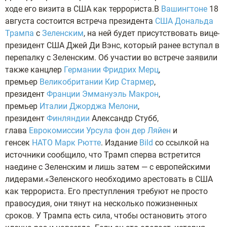
ходе его визита в США как террориста.В
Вашингтоне
18
августа состоится встреча президента
США
Дональда
Трампа
с
Зеленским
, на ней будет присутствовать вице-
президент США Джей Ди Вэнс, который ранее вступал в
перепалку с Зеленским. Об участии во встрече заявили
также канцлер
Германии
Фридрих Мерц
,
премьер
Великобритании
Кир Стармер
,
президент
Франции
Эммануэль Макрон
,
премьер
Италии
Джорджа Мелони
,
президент
Финляндии
Александр Стубб,
глава
Еврокомиссии
Урсула фон дер Ляйен
и
генсек
НАТО
Марк Рютте
. Издание
Bild
со ссылкой на
источники сообщило, что Трамп сперва встретится
наедине с Зеленским и лишь затем — с европейскими
лидерами.«Зеленского необходимо арестовать в США
как террориста. Его преступления требуют не просто
правосудия, они тянут на несколько пожизненных
сроков. У Трампа есть сила, чтобы остановить этого