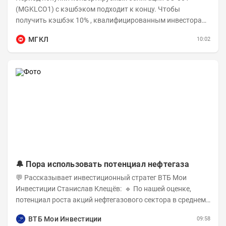
(MGKLCO1) с кэшбэком подходит к концу. Чтобы
получить кэшбэк 10% , квалифицированным инвесторам
необходимо приобрести облигации на сумму от...
МГКЛ
10:02
🔔 Пора использовать потенциал нефтегаза
💬 Рассказывает инвестиционный стратег ВТБ Мои
Инвестиции Станислав Клещёв: 🔹 По нашей оценке,
потенциал роста акций нефтегазового сектора в среднем
составляет около 40% . Поддержку сектору...
ВТБ Мои Инвестиции
09:58