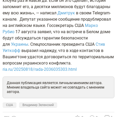
клоуна раз и навсегда. Если он это сделает, история
запомнит его, а десятки миллионов будут благодарны
ему всю жизнь», — написал
Дмитрук
в своем Telegram-
канале.
Депутат указанное сообщение продублировал
на английском языке. Госсекретарь США
Марко
Рубио
17 августа заявил, что на встрече в Белом доме
будут обсуждаться гарантии безопасности
для
Украины
. Спецпосланник президента США
Стив
Уиткофф
выразил надежду, что в ходе контактов в
Вашингтоне удастся договориться по территориальным
вопросам украинского конфликта.
ria.ru/20250818/rada-2036035303.html
Данная публикация является личным мнением автора.
Мнение владельца сайта может не совпадать с мнением
автора.
США
Владимир Зеленский