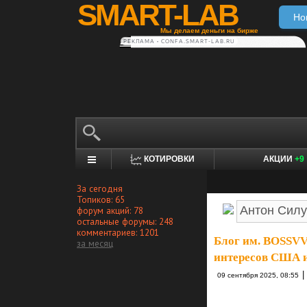
SMART-LAB
Но
Мы делаем деньги на бирже
РЕКЛАМА • CONFA.SMART-LAB.RU
КОТИРОВКИ
АКЦИИ
+9
За сегодня
Топиков: 65
форум акций: 78
остальные форумы: 248
комментариев: 1201
Блог им. BOSSV
за месяц
интересов США и
|
09 сентября 2025, 08:55