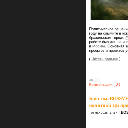
Политическое решение
году на саммите в ю
бразильском городе
Ф
работе был дан на ин
в
Москве
. Основная 
проектов и проектов 
(
Читать дальше
)
232
Комментарии (
0
)
Блог им. BOSSV
политики ЦБ при
|
BO
30 мая 2025, 17:17