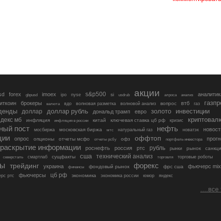
акции
s&p500
sd
forex
imoex
аналитик
si
gbpusd
ipo
nyse
usdrub
алроса
анализ
газп
иткоин
брокеры
втб
вопрос
валюта
вдо
волновая разметка
волновой анализ
газ
денды
золото
инвестиции
доллар
доллар рубль
дональд трамп
евро
криптовал
декс мб
инфляция
китай
ключевая ставка цб рф
кризис
инфляция в россии
ный пост
нефть
новост
московская биржа
мосбиржа
мтс
натуральный газ
новатэк
ции
оффтоп
опрос
прогн
опционы
отчеты мсфо
офз
портфель инвестора
отчеты рсбу
раскрытие информации
рубль
роснефть
россия
ртс
рынок
санкц
рынки
сша
технический анализ
сущфакты
торговые роботы
северсталь
смартлаб
торговля
лы
трейдинг
форекс
украина
фьючерс mix
фондовый рынок
фрс сша
финансы
цб рф
фьючерсы
экономика
рс ртс
экономика россии
юмор
яндекс
....все