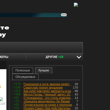
КЕРЫ
ДРУГИЕ
+10
Полезные
Лучшие
Обсуждаемые
+175
Генерация и сети: мнение ребят из индустрии
28
х
+140
Смартлаб терпит крушение
170
+114
Как себя чувствуют мигранты в раю, в который они так стремились
98
+106
Метод Геллы. "Черный" август 2026 - быть или не быть?
43
+81
Струковщина - это стиль поведения, известный всем в секторе золотодобычи.
14
+76
«Карьера менеджера» Ли Якокки
7
+65
Поучительная история о прогнозировании
0
+55
Почему Смарт-Лаб действительно протух
10