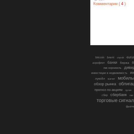
Комментарии (
4
)
euru
bitcoin
brent
cnyrub
банки
б
биржа
аэрофлот
диви
гмк норникель
ин
инвестиции в недвижимость
мобиль
лукойл
магнит
облига
обзор рынка
прогноз по акциям
путин
сбербанк
сбер
сво
торговые сигна
фьюче