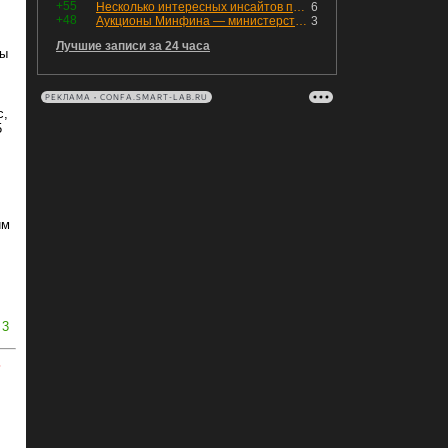
+55
Несколько интересных инсайтов по "Озону"
6
+48
Аукционы Минфина — министерство всё ещё не придумало "лекарство" для рынка ОФЗ. Ликвидности банкам не хватает это по РЕПО аукционам!
3
Лучшие записи за 24 часа
вы
РЕКЛАМА • CONFA.SMART-LAB.RU
с,
5
им
3
ь