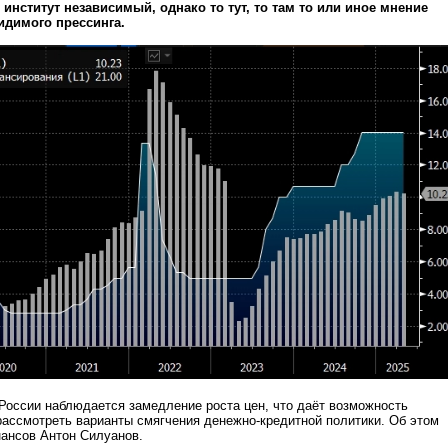
 институт независимый, однако то тут, то там то или иное мнение
идимого прессинга.
России наблюдается замедление роста цен, что даёт возможность
ассмотреть варианты смягчения денежно-кредитной политики. Об этом
ансов Антон Силуанов.