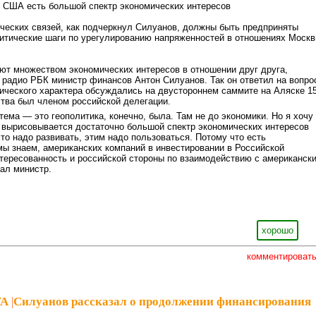
и США есть большой спектр экономических интересов
ческих связей, как подчеркнул Силуанов, должны быть предприняты
итические шаги по урегулированию напряженностей в отношениях Моск
т множеством экономических интересов в отношении друг друга,
 радио РБК министр финансов Антон Силуанов. Так он ответил на вопро
ического характера обсуждались на двустороннем саммите на Аляске 1
ства был членом российской делегации.
тема — это геополитика, конечно, была. Там не до экономики. Но я хочу
от вырисовывается достаточно большой спектр экономических интересов
это надо развивать, этим надо пользоваться. Потому что есть
мы знаем, американских компаний в инвестировании в Российской
тересованность и российской стороны по взаимодействию с американск
ал министр.
хорошо
комментироват
VA
|
Силуанов рассказал о продолжении финансирования