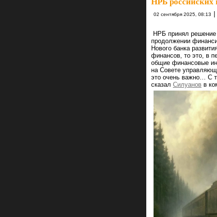
НРБ российских 
|
02 сентября 2025, 08:13
НРБ принял решение 
продолжении финанси
Нового банка развити
финансов, то это, в п
общие финансовые ин
на Совете управляющ
это очень важно… С т
сказал
Силуанов
в ко