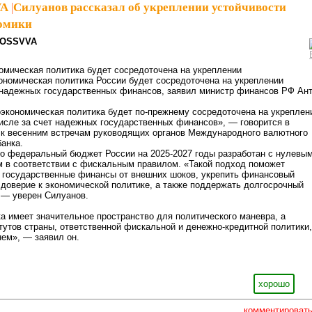
VA
|
Силуанов рассказал об укреплении устойчивости
номики
OSSVVA
омическая политика будет сосредоточена на укреплении
ономическая политика России будет сосредоточена на укреплении
т надежных государственных финансов, заявил министр финансов РФ Ан
экономическая политика будет по-прежнему сосредоточена на укреплен
числе за счет надежных государственных финансов», — говорится в
 к весенним встречам руководящих органов Международного валютного
анка.
то федеральный бюджет России на 2025-2027 годы разработан с нулевы
 в соответствии с фискальным правилом. «Такой подход поможет
и государственные финансы от внешних шоков, укрепить финансовый
 доверие к экономической политике, а также поддержать долгосрочный
 — уверен Силуанов.
а имеет значительное пространство для политического маневра, а
утов страны, ответственной фискальной и денежно-кредитной политики,
ем», — заявил он.
хорошо
комментироват