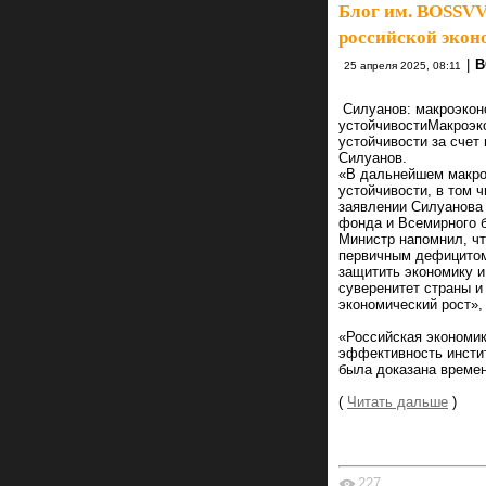
Блог им. BOSSV
российской эко
|
B
25 апреля 2025, 08:11
Силуанов: макроэкон
устойчивости
Макроэк
устойчивости за сче
Силуанов.
«В дальнейшем макро
устойчивости, в том 
заявлении Силуанова
фонда и Всемирного б
Министр напомнил, ч
первичным дефицитом
защитить экономику 
суверенитет страны и
экономический рост»,
«Российская экономик
эффективность инстит
была доказана времен
(
Читать дальше
)
227