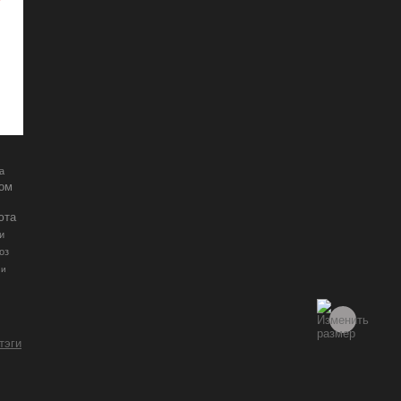
а
ром
юта
и
оз
ии
 тэги