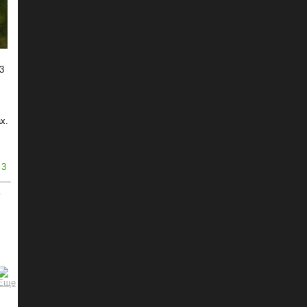
3
х.
3
ь