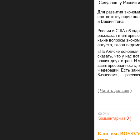
Силуанов: у России 
Для развития экономи
соответствующие пол
и Вашингтона
Россия и США обладаю
рассказал в интервью
какие вопросы эконом
августа; глава ведом
«На Аляске основная 
сказать, что у нас в
наших двух стран. И 
заинтересованность, 
Федерации. Есть заин
бизнесом», — рассказ
(
Читать дальше
)
207
Комментарии (
0
)
Блог им. BOSSV