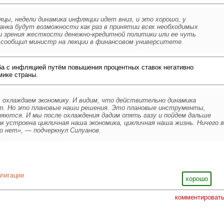
яцы, недели динамика инфляции идет вниз, и это хорошо, у
анка будут возможности как раз в принятии всех необходимых
и зрения жесткости денежно-кредитной политики или ее чуть
 сообщил министр на лекции в финансовом университете.
ба с инфляцией путём повышения процентных ставок негативно
мике страны.
ы охлаждаем экономику. И видим, что действительно динамика
т. Но это плановые наши решения. Это плановые инструменты,
яются. И мы после охлаждения дадим опять газу и пойдем дальше
к устроена цикличная наша экономика, цикличная наша жизнь. Ничего в
 нет», — подчеркнул Силуанов.
блигации
хорошо
комментироват