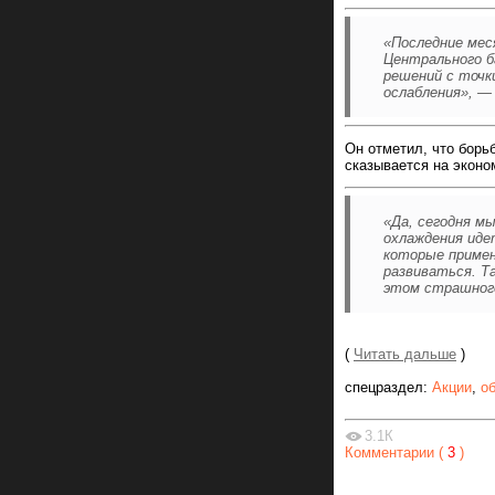
«Последние мес
Центрального б
решений с точк
ослабления», —
Он отметил, что борь
сказывается на эконо
«Да, сегодня м
охлаждения иде
которые примен
развиваться. Та
этом страшного
(
Читать дальше
)
спецраздел:
Акции
,
о
3.1К
Комментарии (
3
)