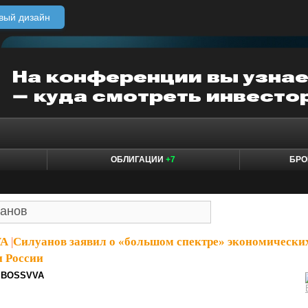
вый дизайн
ОБЛИГАЦИИ
+7
БРО
VA
|
Силуанов заявил о «большом спектре» экономически
 России
BOSSVVA