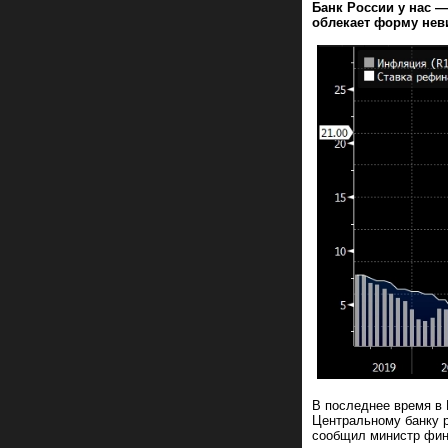
Банк России у нас —
облекает форму нев
В последнее время в 
Центральному банку р
сообщил министр фин