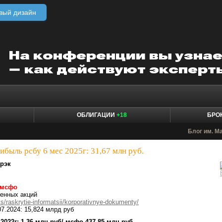
вый дизайн
ОБЛИГАЦИИ
+18
БРО
Блог им. M
быль рсбу 6 мес 2025г: 31,67 млн руб.
рэк
 мсфо
венных акций
s/raskrytie-informatsii/korporativnye-dokumenty/
07.2024: 15,824 млрд руб
2022г: 1,36 млн руб/ мсфо 437,85 млн руб