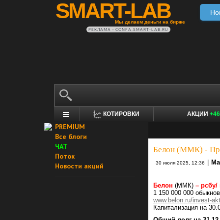
SMART-LAB
Но
Мы делаем деньги на бирже
РЕКЛАМА • CONFA.SMART-LAB.RU
КОТИРОВКИ
АКЦИИ
+46
PREMIUM
Все блоги
ЧАТ
Белон (ММК) - При
Поток
|
Ма
30 июля 2025, 12:36
Новости акций
Белон
(ММК)
– рсбу/
1 150 000 000 обыкно
www.belon.ru/invest-akt
Капитализация на 30.
Общий долг на 31.12.