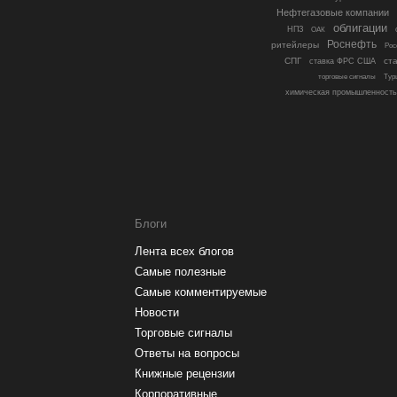
Нефтегазовые компании
облигации
НПЗ
ОАК
Роснефть
ритейлеры
Рос
СПГ
ст
ставка ФРС США
торговые сигналы
Тур
химическая промышленность
Блоги
Лента всех блогов
Самые полезные
Самые комментируемые
Новости
Торговые сигналы
Ответы на вопросы
Книжные рецензии
Корпоративные