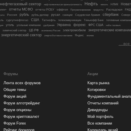
Нефть
нефтегазовый сектор
Новат
никель
НЛМК
нефтехимическая промышленность
отчеты МСФО
отчеты РСБУ
оффтоп
Распадская
опек+
Программирование
РЖД
продукты
рубль
сбербанк
русал
Россия
рубль-доллар
санкции
Саудовская Аравия
Северс
сети
США
аль
сургутнефтегаз
Татнефть
телекоммуникации
Тинькофф Банк
топливные компани
уголь
Украина
форекс
ФРС США
угольные компании
удобрения
ция
хабы газовые
энергетические компани
ЦБ РФ
электромобили
химический сектор
экономика России
энергетический сектор
Яндекс
япония
энергосбытовые компании
....все
Форумы
Акции
Лента всех форумов
Карта рынка
Общие темы
Котировки
Форум акций
Фундаментальный анал
Форум алготрейдинг
Отчеты компаний
Форум опционы
Дивиденды
Форум криптовалют
Мой портфель
Форум Forex
Все компании
Рейтинг брокеров
Календарь акций