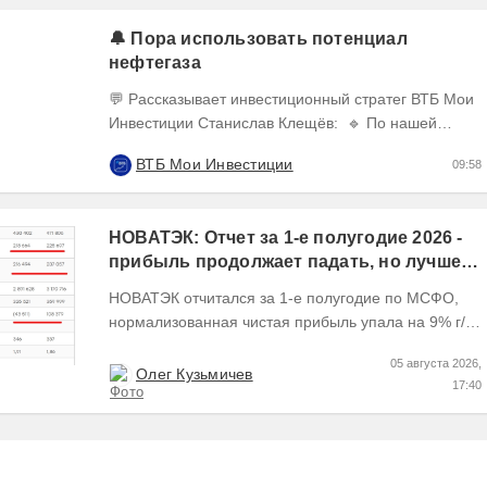
🔔 Пора использовать потенциал
нефтегаза
💬 Рассказывает инвестиционный стратег ВТБ Мои
Инвестиции Станислав Клещёв: 🔹 По нашей
оценке, потенциал роста акций нефтегазового
ВТБ Мои Инвестиции
09:58
сектора в...
НОВАТЭК: Отчет за 1-е полугодие 2026 -
прибыль продолжает падать, но лучшее
впереди, если не прилетит
НОВАТЭК отчитался за 1-е полугодие по МСФО,
нормализованная чистая прибыль упала на 9% г/г
Пресс релизы максимально...
05 августа 2026,
Олег Кузьмичев
17:40