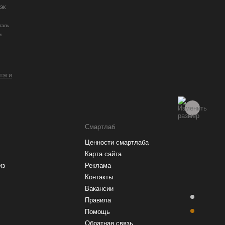
эк
таль
и
и
 тэги
Смартлаб
Ценности смартлаба
Карта сайта
из
Реклама
Контакты
Вакансии
Правила
Помощь
Обратная связь