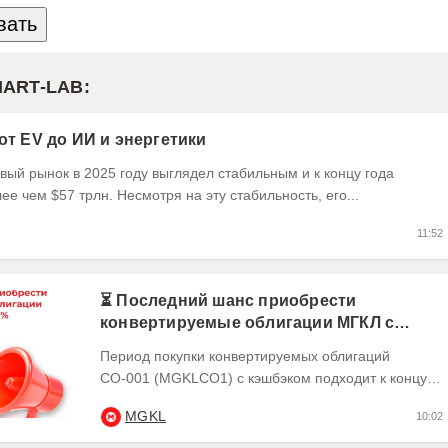
MART-LAB:
 от EV до ИИ и энергетики
ый рынок в 2025 году выглядел стабильным и к концу года
ее чем $57 трлн. Несмотря на эту стабильность, его...
11:52
⏳ Последний шанс приобрести
конвертируемые облигации МГКЛ с
кэшбэком 10%
Период покупки конвертируемых облигаций
СО-001 (MGKLCO1) с кэшбэком подходит к концу.
Чтобы получить кэшбэк 10% ,
MGKL
10:02
квалифицированным...