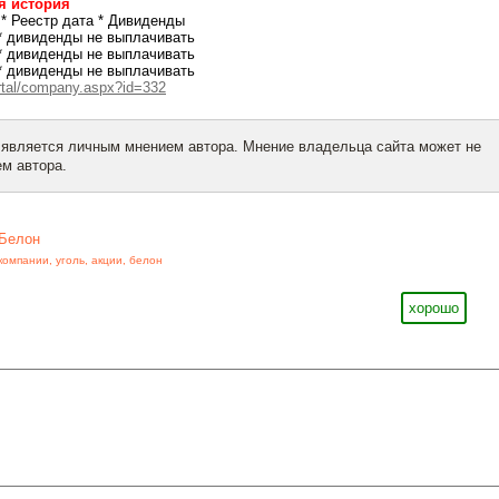
я история
* Реестр дата * Дивиденды
5 * дивиденды не выплачивать
4 * дивиденды не выплачивать
3 * дивиденды не выплачивать
ortal/company.aspx?id=332
 является личным мнением автора. Мнение владельца сайта может не
м автора.
Белон
компании
,
уголь
,
акции
,
белон
хорошо