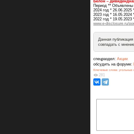
Белон – Дивидендна
Период ** Объявлены 
2024 год * 26.06.202
2023 год * 16.05.202
2022 год * 19.05.202
www.e-disclosure.ru/p
Данная публикация
совпадать с мнение
спецраздел:
Акции
обсудить на форуме:
Ключевые слова:
угольные 
281