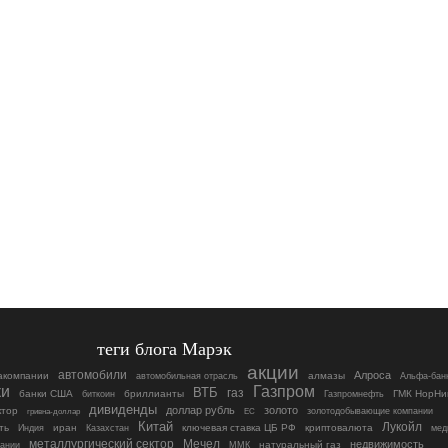
теги блога Марэк
акции
автомобили
Алроса
акомпании
алмазы
автомобильная отрасль
Альфа-бан
ки
Газпром
ВТБ
газ
банки США
бриллианты
ГМК НорНи
биткоин
Газпромнефть
дивиденды
доллар рубль
золото
ктор
гривна-доллар
ЕС
золотодобывающие компании
Китай
Лукойл
ть
иран
ключевая ставка ЦБ РФ
криптовалюта
Индия
Казахстан
мед
металлургический сектор
Мечел
недвижимость
натуральный газ
пании
ММК