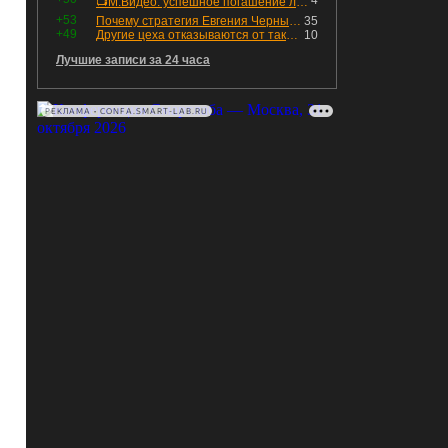
4
📺М.Видео: успешное погашение любимого флоатера
+53
Почему стратегия Евгения Черных приведет вас к убыткам в 2026 году
35
+49
Другие цеха отказываются от таких деталей — а мы построили на них производство с оборотом 70 млн
10
Лучшие записи за 24 часа
РЕКЛАМА • CONFA.SMART-LAB.RU