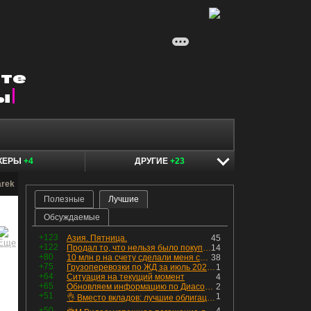
КЕРЫ
+4
ДРУГИЕ
+23
arek
Полезные
Лучшие
Обсуждаемые
+123
Азия. Пятница.
45
+122
Продал то, что нельзя было покупать. Изменения в портфеле
14
+80
10 млн р на счету сделали меня счастливым? Ожидание vs Реальность!
38
+75
Грузоперевозки по ЖД за июль 2026 г. — четвёртый месяц подряд роста, чёрные металлы на уровне прошлого года, а каменный уголь в плюсе.
1
+64
Ситуация на текущий момент
4
+65
Обновляем информацию по Диасофту: дивиденды и выкуп
2
+51
1
👌 Вместо вкладов: лучшие облигации — только супер надёжные
+50