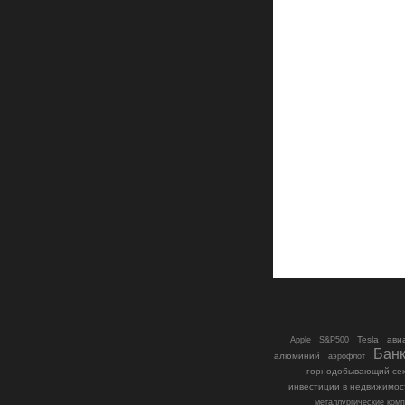
S&P500
Tesla
ави
Apple
Бан
алюминий
аэрофлот
горнодобывающий се
инвестиции в недвижимос
металлургические ком