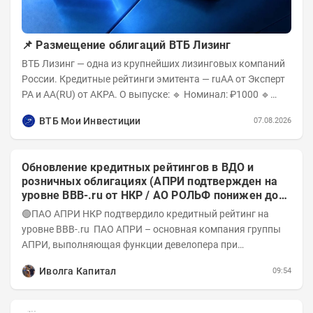
📌 Размещение облигаций ВТБ Лизинг
ВТБ Лизинг — одна из крупнейших лизинговых компаний
России. Кредитные рейтинги эмитента — ruAA от Эксперт
РА и AA(RU) от АКРА. О выпуске: 🔹 Номинал: ₽1000 🔹
Объём...
ВТБ Мои Инвестиции
07.08.2026
Обновление кредитных рейтингов в ВДО и
розничных облигациях (АПРИ подтвержден на
уровне BBB-.ru от НКР / АО РОЛЬФ понижен до
А-(RU) / Элит Строй присвоен на уровне BBB.ru)
🟢ПАО АПРИ НКР подтвердило кредитный рейтинг на
уровне BBB-.ru ПАО АПРИ – основная компания группы
АПРИ, выполняющая функции девелопера при
реализации проектов. Группа с 2014 года...
Иволга Капитал
09:54