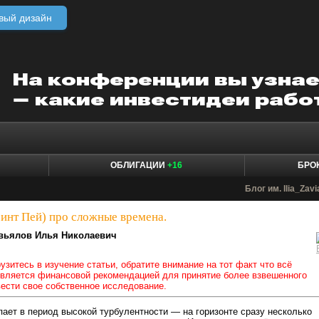
вый дизайн
ОБЛИГАЦИИ
+16
БРО
Блог им. Ilia_Zavi
оинт Пей) про сложные времена.
вьялов Илья Николаевич
узитесь в изучение статьи, обратите внимание на тот факт что всё
является финансовой рекомендацией для принятие более взвешенного
ести свое собственное исследование.
ает в период высокой турбулентности — на горизонте сразу несколько