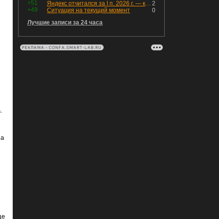
+51
Яндекс отчитался за I п. 2026 г. — компания увеличила инвестиции и долг. Buyback начал работать, продали Авто.Ру.
2
+49
Ситуация на текущий момент
0
Лучшие записи за 24 часа
РЕКЛАМА • CONFA.SMART-LAB.RU
.
 а
де