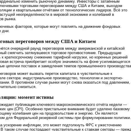
кардинально изменить рыночную динамику. Инвесторы с затаённым
ключевыми торговыми переговорами между США и Китаем, выходом
ляции и квартальными отчётами от технологических лидеров. Всё это
астущей неопределённости в мировой экономике и колебаний в
ов рынка.
лючевых факторов, которые могут повлиять на движение фондовых
 дни.
орговых переговоров между США и Китаем
нётся очередной раунд переговоров между американской и китайской
нный смягчить затянувшееся торговое противостояние. Предыдущие
 к краткосрочному снижению тарифной нагрузки, но коренных решений
Новая встреча приобретает особую значимость на фоне усиливающегося
ые цепочки поставок и замедления темпов промышленного производства
еговоров может вызвать переток капитала в чувствительные к
ле сектора: индустриальное производство, технологии и экспортно-
ании. В противном случае рынки могут снова оказаться под давлением,
ачительно снизиться.
фляции: момент истины
ожидает публикации ключевого макроэкономического отчёта недели —
ких цен (CPI). Особенно пристальное внимание будет уделено базовому
ющему колебания цен на продовольствие и энергию. Он является
ом для Федеральной резервной системы при формулировании политики.
на ускорение инфляции, это может подтолкнуть ФРС к ужесточению
 В таком случае пострадают чувствительные к ставкам секторы — преж