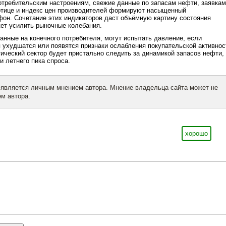
отребительским настроениям, свежие данные по запасам нефти, заявкам
ботице и индекс цен производителей формируют насыщенный
он. Сочетание этих индикаторов даст объёмную картину состояния
ет усилить рыночные колебания.
анные на конечного потребителя, могут испытать давление, если
 ухудшатся или появятся признаки ослабления покупательской активнос
тический сектор будет пристально следить за динамикой запасов нефти,
и летнего пика спроса.
 является личным мнением автора. Мнение владельца сайта может не
м автора.
хорошо