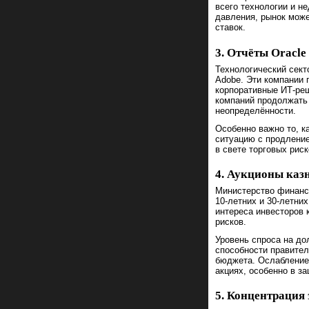
всего технологии и н
давления, рынок може
ставок.
3. Отчёты Oracl
Технологический сект
Adobe. Эти компании
корпоративные ИТ-реш
компаний продолжать
неопределённости.
Особенно важно то, к
ситуацию с продление
в свете торговых рис
4. Аукционы каз
Министерство финанс
10-летних и 30-летни
интереса инвесторов
рисков.
Уровень спроса на до
способности правите
бюджета. Ослабление 
акциях, особенно в з
5. Концентрация