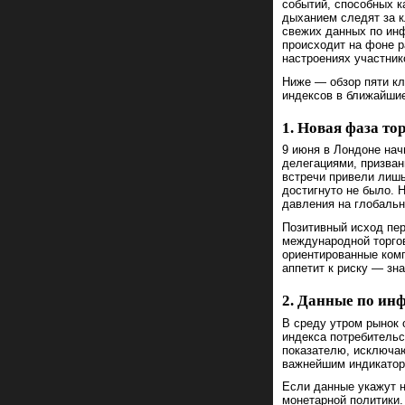
событий, способных 
дыханием следят за 
свежих данных по инф
происходит на фоне р
настроениях участник
Ниже — обзор пяти к
индексов в ближайшие
1. Новая фаза т
9 июня в Лондоне нач
делегациями, призва
встречи привели лишь
достигнуто не было. 
давления на глобальн
Позитивный исход пер
международной торгов
ориентированные комп
аппетит к риску — зн
2. Данные по ин
В среду утром рынок 
индекса потребительс
показателю, исключа
важнейшим индикатор
Если данные укажут 
монетарной политики.