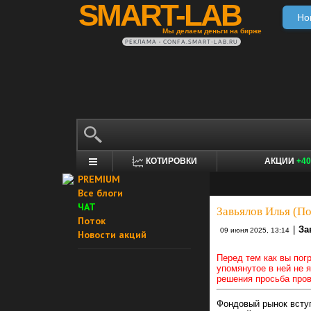
SMART-LAB
Но
Мы делаем деньги на бирже
РЕКЛАМА • CONFA.SMART-LAB.RU
КОТИРОВКИ
АКЦИИ
+40
PREMIUM
Все блоги
ЧАТ
Завьялов Илья (П
Поток
|
За
09 июня 2025, 13:14
Новости акций
Перед тем как вы погр
упомянутое в ней не 
решения просьба пров
Фондовый рынок вступ