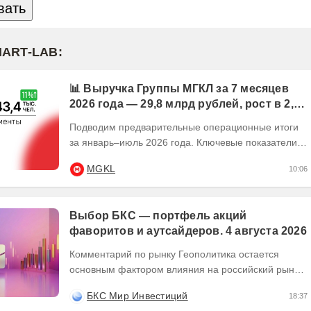
MART-LAB:
📊 Выручка Группы МГКЛ за 7 месяцев
2026 года — 29,8 млрд рублей, рост в 2,5
раза
Подводим предварительные операционные итоги
за январь–июль 2026 года. Ключевые показатели:
💰 Выручка — 29,8 млрд рублей, рост в 2,5...
MGKL
10:06
Выбор БКС — портфель акций
фаворитов и аутсайдеров. 4 августа 2026
Комментарий по рынку Геополитика остается
основным фактором влияния на российский рынок
акций — это и украинский кризис, и конфликт на
БКС Мир Инвестиций
18:37
Ближнем...