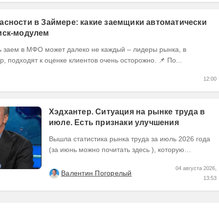
асности в Займере: какие заемщики автоматически
иск-модулем
ь заем в МФО может далеко не каждый – лидеры рынка, в
частности, Займер, подходят к оценке клиентов очень осторожно. 📌 По...
12:00
Хэдхантер. Ситуация на рынке труда в
июле. Есть признаки улучшения
Вышла статистика рынка труда за июль 2026 года
(за июнь можно почитать здесь ), которую
Хедхантер публикует ежемесячно, что же там...
04 августа 2026,
Валентин Погорелый
13:53