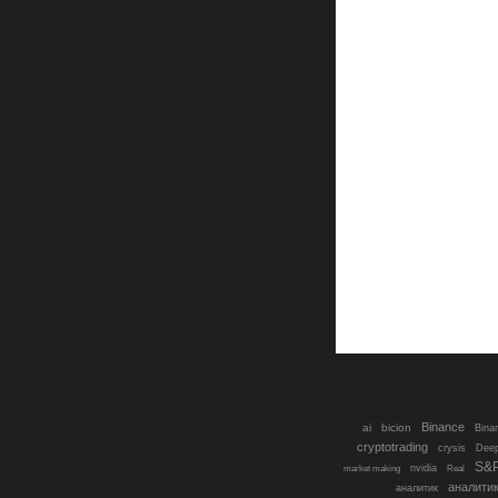
Binance
ai
bicion
Bina
cryptotrading
crysis
Dee
S&
nvidia
market making
Real
аналити
аналитик