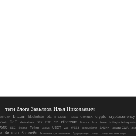
теги блога Завьялов Илья Николаевич
bitcoin
crypto
cryptocurrency
btc
blockchain
nce Coin
BTCUSDT
CommEX
bullrun
ethereum
DeFi
eth
ETF
pSeek
derivatives
DEX
finance
forex
futures
holding for the longest tim
P500
акции
Tether
USDT
акции США
SEC
Solana
WEB3
автомобили
ана
usd rub
web
блокчейн
ка
биткоин
блокчейн для чайников
будущее мира
венчур
венчурные инвестиции