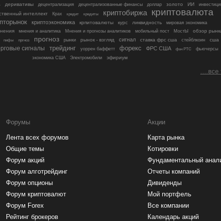
деривативы
золото
ИИ
4
децентрализация
децентрализованные финансы
доллар
инвестици
криптовалюта
криптобиржа
ственный интеллект
Крах
кредит
кредиты
пторынок
криптоэкономика
крпитовалюты
курс
ликвидность
мировая экономика
нения
обзор рынк
мнения и аналитика
Мнения и прогнозы аналитиков
мобильный пост
МостЫ
прогноз
сигнал
рынок - взгляд
ставка фрс сша
сша
рынки
стейблкоин
пифы
пргноз
форекс
орговые сигналы
трейдинг
ФРС США
уоррен баффетт
фьючерсы
фьч РТС
эфириум
экономика США
Электромобили
....все
Форумы
Акции
Лента всех форумов
Карта рынка
Общие темы
Котировки
Форум акций
Фундаментальный анал
Форум алготрейдинг
Отчеты компаний
Форум опционы
Дивиденды
Форум криптовалют
Мой портфель
Форум Forex
Все компании
Рейтинг брокеров
Календарь акций