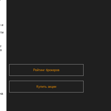
e и
сти
т
но
Рейтинг брокеров
Купить акции
на