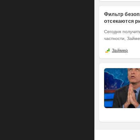
Фильтр безоп
отсекаются р
Сегодня получит
Займер