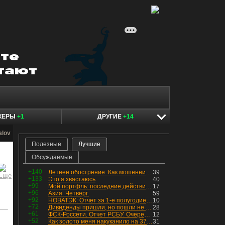
КЕРЫ
+1
ДРУГИЕ
+14
alov
Полезные
Лучшие
Обсуждаемые
+140
Летнее обострение. Как мошенники пытаются подсунуть кнопку "БАБЛО" девушкам
39
+133
Это я хвастаюсь
40
+99
Мой портфль: последние действия и текущая структура. Краткий комментарий по всем позициям
17
+96
Азия. Четверг.
59
+92
НОВАТЭК: Отчет за 1-е полугодие 2026 - прибыль продолжает падать, но лучшее впереди, если не прилетит
10
+72
Дивиденды пришли, но пошли не туда
28
+61
ФСК-Россети. Отчет РСБУ. Очередная допка - бомбовые новости в эфире
12
+52
Как золото меня накуканило на 370к за ночь
31