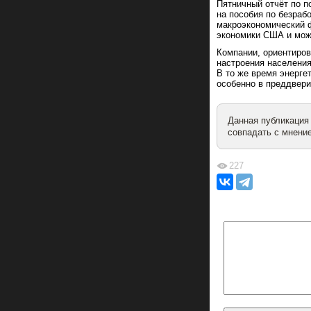
Пятничный отчёт по п
на пособия по безра
макроэкономический ф
экономики США и мож
Компании, ориентиров
настроения населения
В то же время энерге
особенно в преддвери
Данная публикация
совпадать с мнение
227