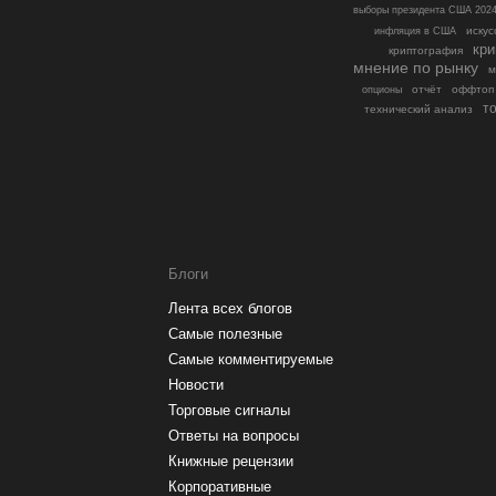
выборы президента США 202
искус
инфляция в США
кри
криптография
мнение по рынку
м
отчёт
оффтоп
опционы
т
технический анализ
Блоги
Лента всех блогов
Самые полезные
Самые комментируемые
Новости
Торговые сигналы
Ответы на вопросы
Книжные рецензии
Корпоративные