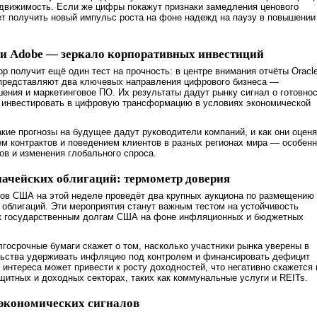
едвижимость. Если же цифры покажут признаки замедления ценового
т получить новый импульс роста на фоне надежд на паузу в повышении
e и Adobe — зеркало корпоративных инвестиций
ор получит ещё один тест на прочность: в центре внимания отчёты Oracl
 представляют два ключевых направления цифрового бизнеса —
ения и маркетинговое ПО. Их результаты дадут рынку сигнал о готовно
 инвестировать в цифровую трансформацию в условиях экономической
акие прогнозы на будущее дадут руководители компаний, и как они оценя
м контрактов и поведением клиентов в разных регионах мира — особен
ков и изменения глобального спроса.
начейских облигаций: термометр доверия
ов США на этой неделе проведёт два крупных аукциона по размещению
х облигаций. Эти мероприятия станут важным тестом на устойчивость
 к государственным долгам США на фоне инфляционных и бюджетных
лгосрочные бумаги скажет о том, насколько участники рынка уверены в
льства удерживать инфляцию под контролем и финансировать дефицит
интереса может привести к росту доходностей, что негативно скажется 
ащитных и доходных секторах, таких как коммунальные услуги и REITs.
 экономических сигналов