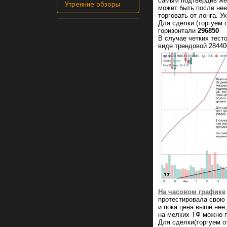
самым подтвердив жел
Утренние обзоры
может быть после нее
торговать от лонга. У
Для сделки (торгуем 
горизонтали
296850
В случае четких тест
виде трендовой 28440
На часовом графике
протестировала свою 
и пока цена выше нее
на мелких ТФ можно 
Для сделки(торгуем о