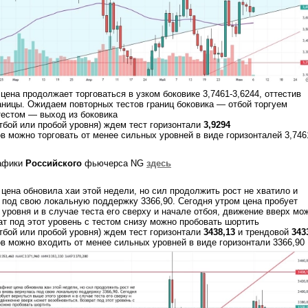
цена продолжает торговаться в узком боковике 3,7461-3,6244, оттестив
раницы. Ожидаем повторных тестов границ боковика — отбой торгуем
етестом — выход из боковика
тбой или пробой уровня) ждем тест горизонтали
3,9294
ов можно торговать от менее сильных уровней в виде горизонталей 3,746
афики
Российского
фьючерса NG
здесь
цена обновила хаи этой недели, но сил продолжить рост не хватило и
 под свою локальную поддержку 3366,90. Сегодня утром цена пробует
 уровня и в случае теста его сверху и начале отбоя, движение вверх мо
ат под этот уровень с тестом снизу можно пробовать шортить
тбой или пробой уровня) ждем тест горизонтали
3438,13
и трендовой
343
ов можно входить от менее сильных уровней в виде горизонтали 3366,90