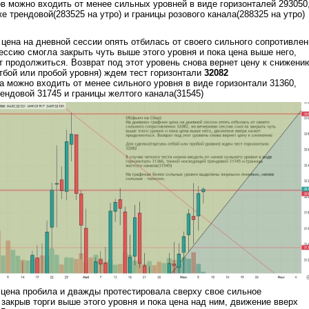
ов можно входить от менее сильных уровней в виде горизонталей 293050
же трендовой(283525 на утро) и границы розового канала(288325 на утро)
цена на дневной сессии опять отбилась от своего сильного сопротивлен
ессию смогла закрыть чуть выше этого уровня и пока цена выше него,
 продолжиться. Возврат под этот уровень снова вернет цену к снижени
тбой или пробой уровня) ждем тест горизонтали
32082
та можно входить от менее сильного уровня в виде горизонтали 31360,
ендовой 31745 и границы желтого канала(31545)
цена пробила и дважды протестировала сверху свое сильное
 закрыв торги выше этого уровня и пока цена над ним, движение вверх