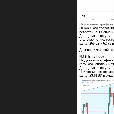
На часовом графике
ближайшего сопротивл
ретестом, снижение 
Для сделки(торгуем о
В случае четких тест
канала(66,02 и 62,73 н
Дневной и часовой
гр
NG (Henry hub)
На дневном графике
голубого канала и мо
Для сделки(торгуем о
При четких тестах мо
канала(3,6139) и ема8