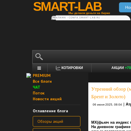
SMART-LAB
Но
Мы делаем деньги на бирже
РЕКЛАМА • CONFA.SMART-LAB.RU
КОТИРОВКИ
АКЦИИ
+70
PREMIUM
Все блоги
ЧАТ
Утренний обзор (
Поток
Брент и Золото)
Новости акций
|
Ат
06 июня 2025, 08:04
Оглавление блога
Обзоры акций
MX(фьюч на индекс 
На дневном графике