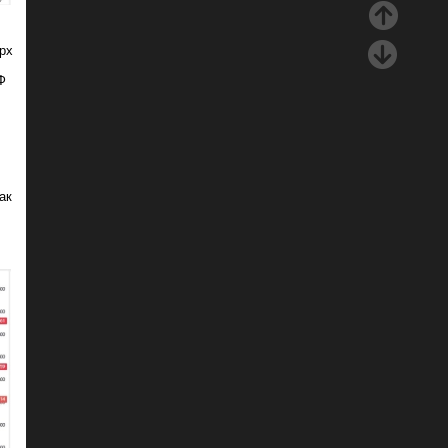
ерх
Ф
ак