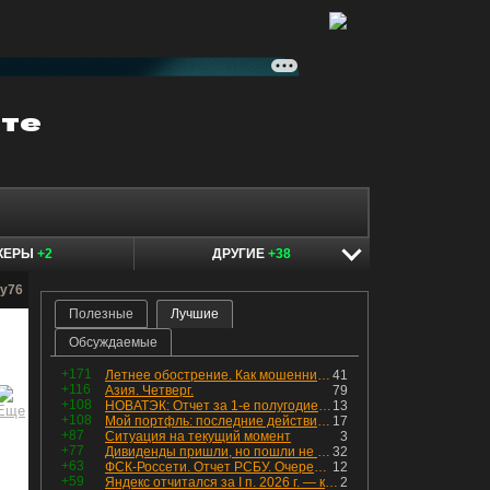
КЕРЫ
+2
ДРУГИЕ
+38
ry76
Полезные
Лучшие
Обсуждаемые
+171
Летнее обострение. Как мошенники пытаются подсунуть кнопку "БАБЛО" девушкам
41
+116
Азия. Четверг.
79
+108
НОВАТЭК: Отчет за 1-е полугодие 2026 - прибыль продолжает падать, но лучшее впереди, если не прилетит
13
+108
Мой портфль: последние действия и текущая структура. Краткий комментарий по всем позициям
17
+87
Ситуация на текущий момент
3
+77
Дивиденды пришли, но пошли не туда
32
+63
ФСК-Россети. Отчет РСБУ. Очередная допка - бомбовые новости в эфире
12
+59
Яндекс отчитался за I п. 2026 г. — компания увеличила инвестиции и долг. Buyback начал работать, продали Авто.Ру.
2