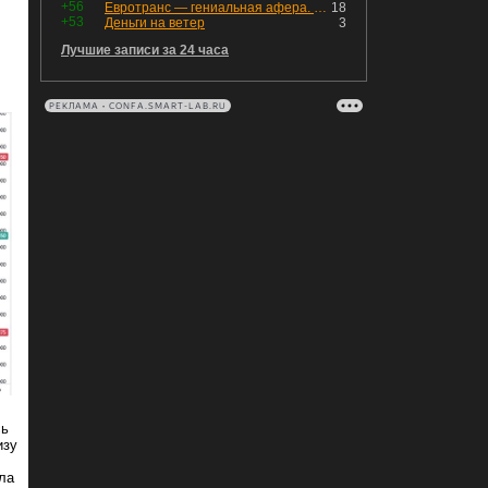
+56
Евротранс — гениальная афера. Собрал с инвесторов денег, выплатил дивидендов больше текущей капитализации и ушёл в дефолт
18
+53
Деньги на ветер
3
Лучшие записи за 24 часа
РЕКЛАМА • CONFA.SMART-LAB.RU
сь
изу
ла