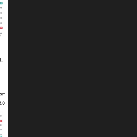
1,
жет
3,0