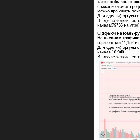
также отбилась от св
снижение может продо
можно пробовать лонг
Для сделки(торгуем о
В случае четких тест
канала(79735 на утро)
CR(фьюч на юань-ру
На дневном графике
горизонтали 11,152 и
Для сделки(торгуем о
канала
10,940
В случае четких тест