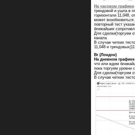
На часовом графике
трендовой и ушла в о
горизонтали 11,048, 
может возобновиться.
повторный тест указа
ближайших сопротивл
Для сделки(торгуем о
канала
В случае четких тест
11,048 и трендовых(11
Br (Лондон)
На дневном графике
что или ждем ближайш
пока торгуем уровни 
Для сделки(торгуем о
В случае четких тест