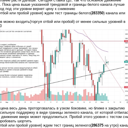
ание расти дальше. Сегодня ставка ЦБ, так что основное движение
. Пока цена выше указанной трендовой и границы белого канала лучше
ход под эти уровни вернет цену к снижению
отбой или пробой уровня) ждем тест границы белого(
283350
) канала или
ов можно входить(торгуя отбой или пробой) от менее сильных уровней в
0
цена весь день проторговалась в узком боковике, но ближе к закрытию
сильную поддержку в виде границы зеленого канала, от которой отбила
, движение вверх может продолжиться. Пробой этого уровня с тестом сн
пробовать шортить
тбой или пробой уровня) ждем тест границ зеленого(
286375
на утро) кана