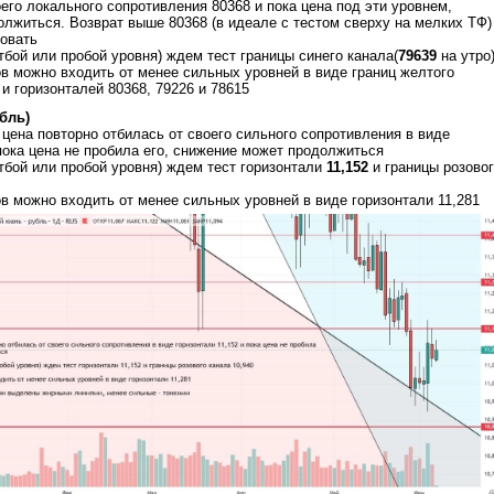
оего локального сопротивления 80368 и пока цена под эти уровнем,
лжиться. Возврат выше 80368 (в идеале с тестом сверху на мелких ТФ)
овать
тбой или пробой уровня) ждем тест границы синего канала(
79639
на утро
ов можно входить от менее сильных уровней в виде границ желтого
 и горизонталей 80368, 79226 и 78615
бль)
цена повторно отбилась от своего сильного сопротивления в виде
 пока цена не пробила его, снижение может продолжиться
тбой или пробой уровня) ждем тест горизонтали
11,152
и границы розово
ов можно входить от менее сильных уровней в виде горизонтали 11,281