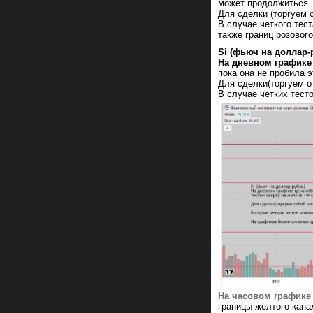
может продолжиться. 
Для сделки (торгуем 
В случае четкого тес
также границ розового
Si (фьюч на доллар-
На дневном графике
пока она не пробила 
Для сделки(торгуем о
В случае четких тест
На часовом графике
границы желтого кана