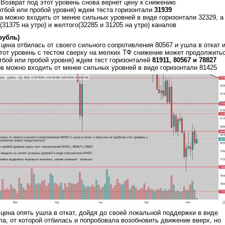
Возврат под этот уровень снова вернет цену к снижению
отбой или пробой уровня) ждем теста горизонтали
31939
та можно входить от менее сильных уровней в виде горизонтали 32329, а
(31375 на утро) и желтого(32285 и 31205 на утро) каналов
рубль)
цена отбилась от своего сильного сопротивления 80567 и ушла в откат 
этот уровень с тестом сверху на мелких ТФ снижение может продолжить
тбой или пробой уровня) ждем тест горизонталей
81911, 80567 и 78827
ов можно входить от менее сильных уровней в виде горизонтали 81425
цена опять ушла в откат, дойдя до своей локальной поддержки в виде
ла, от которой отбилась и попробовала возобновить движение вверх, но