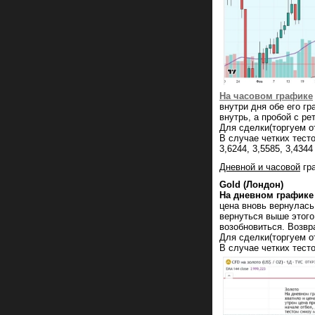
На часовом графике
внутри дня обе его г
внутрь, а пробой с р
Для сделки(торгуем о
В случае четких тест
3,6244, 3,5585, 3,4344
Дневной и часовой
гр
Gold (Лондон)
На дневном графике
цена вновь вернулась
вернуться выше этого
возобновиться. Возвр
Для сделки(торгуем о
В случае четких тест