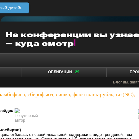
вый дизайн
ОБЛИГАЦИИ
+29
БРО
Блог им. dmit
мамбофьюч, сберофьюч, сишка, фьюч юань-рубль, газ(NG),
рейдес
мосбиржи)
цена отбилась от своей локальной поддержки в виде трендовой, тем