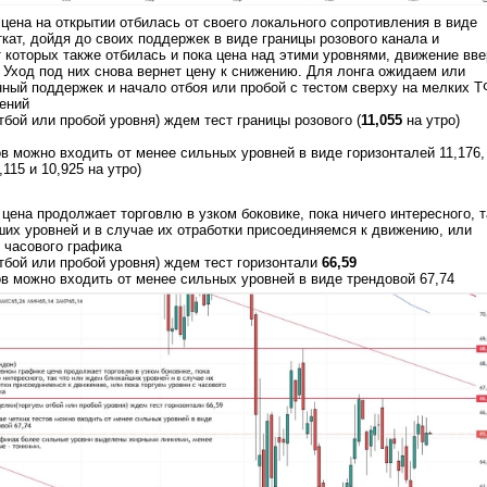
цена на открытии отбилась от своего локального сопротивления в виде
ткат, дойдя до своих поддержек в виде границы розового канала и
от которых также отбилась и пока цена над этими уровнями, движение вв
 Уход под них снова вернет цену к снижению. Для лонга ожидаем или
нный поддержек и начало отбоя или пробой с тестом сверху на мелких Т
ений
тбой или пробой уровня) ждем тест границы розового (
11,055
на утро)
ов можно входить от менее сильных уровней в виде горизонталей 11,176,
,115 и 10,925 на утро)
цена продолжает торговлю в узком боковике, пока ничего интересного, т
их уровней и в случае их отработки присоединяемся к движению, или
с часового графика
тбой или пробой уровня) ждем тест горизонтали
66,59
ов можно входить от менее сильных уровней в виде трендовой 67,74