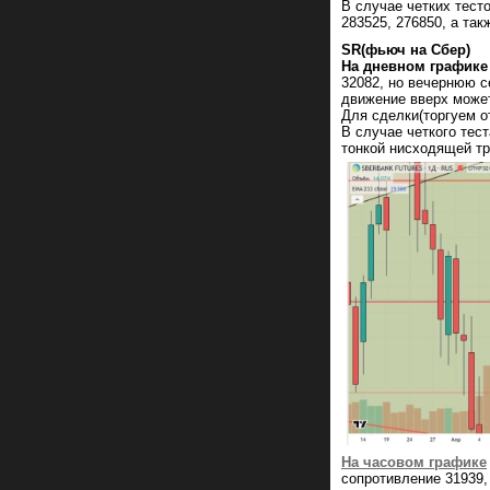
В случае четких тест
283525, 276850, а так
SR(фьюч на Сбер)
На дневном графике
32082, но вечернюю с
движение вверх может
Для сделки(торгуем о
В случае четкого тес
тонкой нисходящей тр
На часовом графике
сопротивление 31939,