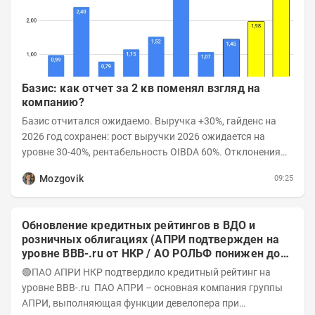
Базис: как отчет за 2 кв поменял взгляд на
компанию?
Базис отчитался ожидаемо. Выручка +30%, гайденс на
2026 год сохранен: рост выручки 2026 ожидается на
уровне 30-40%, рентабельность OIBDA 60%. Отклонения
значений отчета 2-го квартала от модели —...
Mozgovik
09:25
Обновление кредитных рейтингов в ВДО и
розничных облигациях (АПРИ подтвержден на
уровне BBB-.ru от НКР / АО РОЛЬФ понижен до
А-(RU) / Элит Строй присвоен на уровне BBB.ru)
🟢ПАО АПРИ НКР подтвердило кредитный рейтинг на
уровне BBB-.ru ПАО АПРИ – основная компания группы
АПРИ, выполняющая функции девелопера при