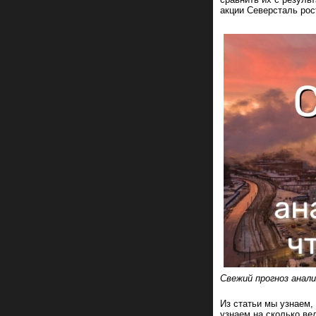
акции Северсталь рос
Свежий прогноз анали
Из статьи мы узнаем,
узнаем на сколько ве