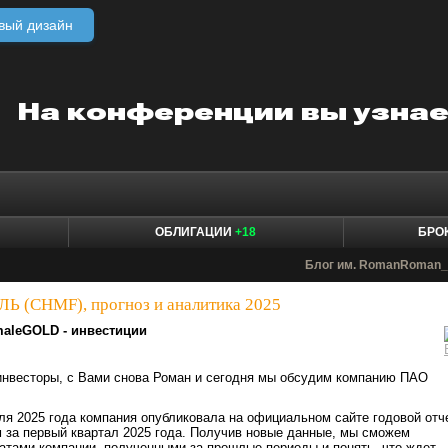
вый дизайн
ОБЛИГАЦИИ
+18
БРО
Блог им. RomanRoman_
Ь (CHMF), прогноз и аналитика 2025
aleGOLD - инвестиции
инвесторы, с Вами снова Роман и сегодня мы обсудим компанию ПАО
ля 2025 года компания опубликовала на официальном сайте годовой отч
 за первый квартал 2025 года. Получив новые данные, мы сможем
татами компании, полученными за прошлые периоды и понять, что ждет