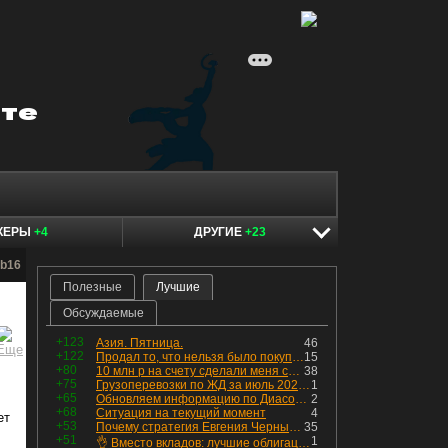
КЕРЫ
+4
ДРУГИЕ
+23
b16
Полезные
Лучшие
Обсуждаемые
+123
Азия. Пятница.
46
+122
Продал то, что нельзя было покупать. Изменения в портфеле
15
+80
10 млн р на счету сделали меня счастливым? Ожидание vs Реальность!
38
+75
Грузоперевозки по ЖД за июль 2026 г. — четвёртый месяц подряд роста, чёрные металлы на уровне прошлого года, а каменный уголь в плюсе.
1
+65
Обновляем информацию по Диасофту: дивиденды и выкуп
2
+68
Ситуация на текущий момент
4
ет
+53
Почему стратегия Евгения Черных приведет вас к убыткам в 2026 году
35
+51
1
👌 Вместо вкладов: лучшие облигации — только супер надёжные