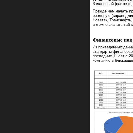
балансовой (настояще
Прежде чем начать п
реальную (справедлив
Новатэк, Транснефть,
и можно скачать таб
Финансовые пок
Из приведенных данн
стандарты финансово
последние 11 лет с 2
компанию в ближайше