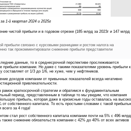
а 1-й квартал 2024 и 2025г
ние чистой прибыли и в годовом отрезке (185 млрд за 2023г и 147 млрд 
й прибыли связано с курсовыми разницами и ростом налога на
нно так прокомментировали снижение прибыли представители
следние данные, то в среднесрочной перспективе прослеживается
е прибыли компании. Но даже с такими показателями уровень прибыли к
 составляет от 1/3 до 1/6, не хуже, чем у нефтяников.
ние доходов компании от привычных показателей всегда негативно
естиционной привлекательности.
 рамок краткосрочной стратегии и обратимся к фундаментальным
льный период, представленным в таблице то мы увидим, что компания
большую прибыль, которая даже в кризисные годы оставалась на высок
¼ от собственного капитала. То есть простыми словами с такой прибыль
 всего за 4 года!
ом стал рост собственного капитала компании почти на 5% с 496 млрд
А также снижение обязательств компании с 42% до 40% от всех активов