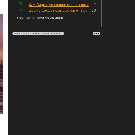
+50
4
📺М.Видео: успешное погашение любимого флоатера
+49
Другие цеха отказываются от таких деталей — а мы построили на них производство с оборотом 70 млн
10
Лучшие записи за 24 часа
РЕКЛАМА • CONFA.SMART-LAB.RU
,