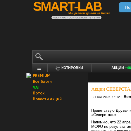
SMART-LAB
Но
Мы делаем деньги на бирже
РЕКЛАМА • CONFA.SMART-LAB.RU
КОТИРОВКИ
АКЦИИ
+46
PREMIUM
Все блоги
ЧАТ
Акции СЕВЕРСТАЛ
Поток
|
Rom
21 мая 2025, 15:12
Новости акций
Приветствую Друзья 
«Северсталь».
Напомню, что 22 апре
МСФО по результатам
сравнить их с резуль