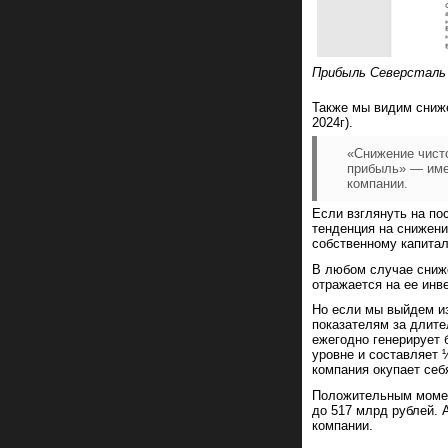
Прибыль Северсталь з
Также мы видим сниже
2024г).
«Снижение чисто
прибыль» — име
компании.
Если взглянуть на по
тенденция на снижени
собственному капиталу
В любом случае сниже
отражается на ее инв
Но если мы выйдем из
показателям за длите
ежегодно генерирует 
уровне и составляет 
компания окупает себя
Положительным момент
до 517 млрд рублей. 
компании.