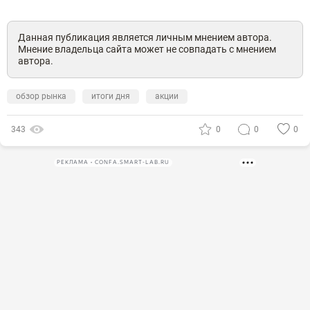
Данная публикация является личным мнением автора.
Мнение владельца сайта может не совпадать с мнением
автора.
обзор рынка
итоги дня
акции
343
0
0
0
РЕКЛАМА • CONFA.SMART-LAB.RU