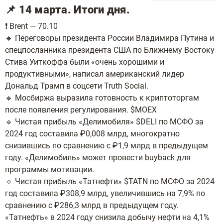
📌 14 марта. Итоги дня.
❗️ Brent — 70.10
🔹 Переговоры президента России Владимира Путина и
спецпосланника президента США по Ближнему Востоку
Стива Уиткоффа были «очень хорошими и
продуктивными», написал американский лидер
Дональд Трамп в соцсети Truth Social.
🔹 Мосбиржа выразила готовность к криптоторгам
после появления регулирования. $MOEX
🔹 Чистая прибыль «Делимобиля» $DELI по МСФО за
2024 год составила ₽0,008 млрд, многократно
снизившись по сравнению с ₽1,9 млрд в предыдущем
году. «Делимобиль» может провести buyback для
программы мотивации.
🔹 Чистая прибыль «Татнефти» $TATN по МСФО за 2024
год составила ₽308,9 млрд, увеличившись на 7,9% по
сравнению с ₽286,3 млрд в предыдущем году.
«Татнефть» в 2024 году снизила добычу нефти на 4,1%