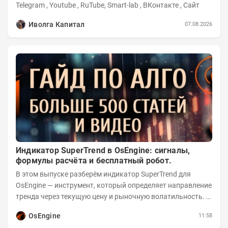
Telegram , Youtube , RuTube, Smart-lab , ВКонтакте , Сайт
Иволга Капитал
07.08.2026
Индикатор SuperTrend в OsEngine: сигналы,
формулы расчёта и бесплатный робот.
В этом выпуске разберём индикатор SuperTrend для
OsEngine — инструмент, который определяет направление
тренда через текущую цену и рыночную волатильность. В
отличие от сложных осцилляторов, он...
OsEngine
11:58