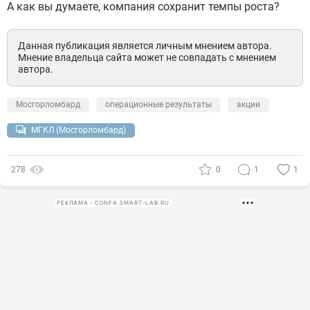
А как вы думаете, компания сохранит темпы роста?
Данная публикация является личным мнением автора.
Мнение владельца сайта может не совпадать с мнением
автора.
Мосгорломбард
операционные результаты
акции
МГКЛ (Мосгорломбард)
278
0
1
1
РЕКЛАМА • CONFA.SMART-LAB.RU