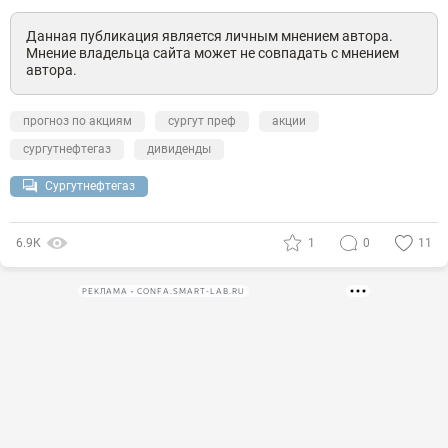
Данная публикация является личным мнением автора.
Мнение владельца сайта может не совпадать с мнением
автора.
прогноз по акциям
сургут преф
акции
сургутнефтегаз
дивиденды
Сургутнефтегаз
6.9К
1
0
11
РЕКЛАМА • CONFA.SMART-LAB.RU