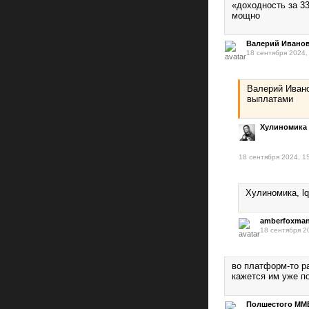
«доходность за 3
мощно
Валерий Ивано
18 сентября 2024,
Валерий Ивано
выплатами
Хулиномика
18 сентября 2024, 1
Хулиномика, lq
amberfoxma
18 сентября 2
во платформ-то р
кажется им уже п
Полшестого ММ