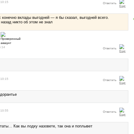
 10:15
Ответить
с конечно вклады выгодней — я бы сказал, выгодней всего.
 назад никто об этом не знал
5:14
Ответить
 10:15
Ответить
дорантье
 10:55
Ответить
таты… Как вы лодку назовете, так она и поплывет