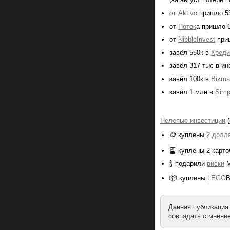
от
Aktivo
пришло 53
от
Поток
а пришло 
от
NibbleInvest
приш
завёл 550к в
Креди
завёл 317 тыс в и
завёл 100к в
Bizmal
завёл 1 млн в
Simp
Нелепые инвестиции
(
🪙 куплены 2
долл
🎴 куплены 2 карт
🍾 подарили
виски
M
📦 куплены
LEGO
B
Данная публикация
совпадать с мнение