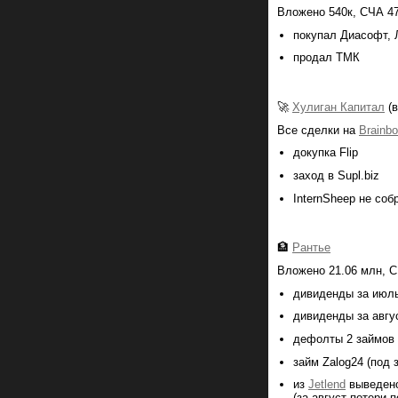
Вложено 540к, СЧА 47
покупал Диасофт, 
продал ТМК
🚀
Хулиган Капитал
(в
Все сделки на
Brainb
докупка Flip
заход в Supl.biz
InternSheep не соб
🏦
Рантье
Вложено 21.06 млн, С
дивиденды за июль
дивиденды за авгу
дефолты 2 займов 
займ Zalog24 (под 
из
Jetlend
выведено
(за август потери 