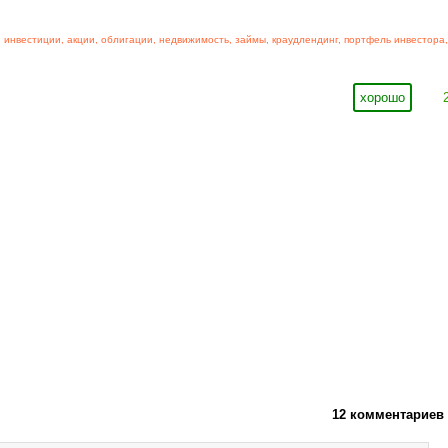
,
инвестиции
,
акции
,
облигации
,
недвижимость
,
займы
,
краудлендинг
,
портфель инвестора
,
хорошо
12 комментариев