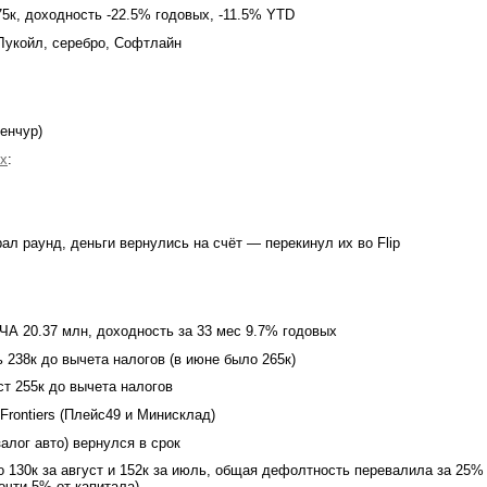
5к, доходность -22.5% годовых, -11.5% YTD
Лукойл, серебро, Софтлайн
енчур)
ox
:
рал раунд, деньги вернулись на счёт — перекинул их во Flip
ЧА 20.37 млн, доходность за 33 мес 9.7% годовых
 238к до вычета налогов (в июне было 265к)
ст 255к до вычета налогов
Frontiers (Плейс49 и Минисклад)
залог авто) вернулся в срок
 130к за август и 152к за июль, общая дефолтность перевалила за 25%
почти 5% от капитала)