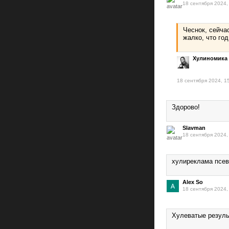
18 сентября 2024,
Чеснок, сейча
жалко, что год
Хулиномика
18 сентября 2024, 1
Здорово!
Slavman
18 сентября 2024,
хулиреклама псев
Alex So
18 сентября 2024,
Хулеватые резуль