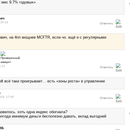
3 мес 9.7% годовых»
вич
 10:14
Ответить
вич, на 4пп мощнее MCFTR, если чо. ещё и с регулярными
5:13
Ответить
dt всё таки проигрывает… есть «зоны роста» в управлении
n
024, 17:40
Ответить
азвелось. хоть одна индекс обогнала?
олгода минимум деньги бесполезно давать, вклад выгодней
ВБ