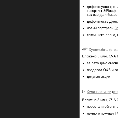
дефолтнулся трети
коворкинг &Place);
так всегда и бывае
дефолтность Джет
новый портфель
З
такси ниже плана,
😴
Хулежебока
(
стра
Вложено 5 млн, СЧА 
за лето дико обогн
продавал ОФЗ и з
докупал акции
📈
Хулинвестиции
(
ст
Вложено 3 млн, СЧА 3
перестали обгонят
немного покупал Г