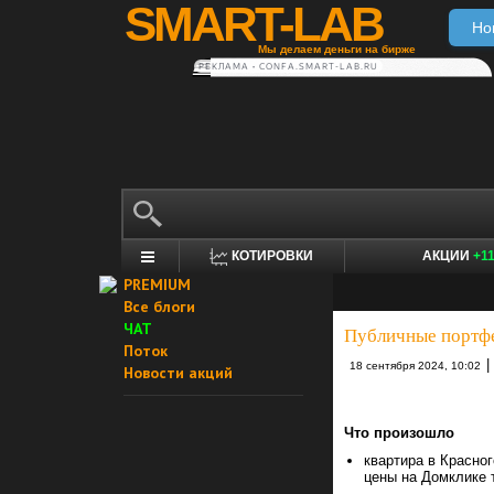
SMART-LAB
Но
Мы делаем деньги на бирже
РЕКЛАМА • CONFA.SMART-LAB.RU
КОТИРОВКИ
АКЦИИ
+1
PREMIUM
Все блоги
ЧАТ
Публичные портфе
Поток
|
18 сентября 2024, 10:02
Новости акций
Что произошло
квартира в Красног
цены на Домклике 