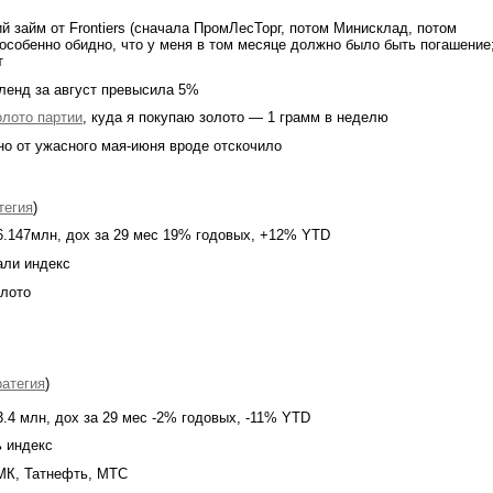
й займ от Frontiers (сначала ПромЛесТорг, потом Минисклад, потом
 особенно обидно, что у меня в том месяце должно было быть погашение
т
ленд за август превысила 5%
олото партии
, куда я покупаю золото — 1 грамм в неделю
 но от ужасного мая-июня вроде отскочило
тегия
)
6.147млн, дох за 29 мес 19% годовых, +12% YTD
али индекс
олото
ратегия
)
.4 млн, дох за 29 мес -2% годовых, -11% YTD
ь индекс
МК, Татнефть, МТС