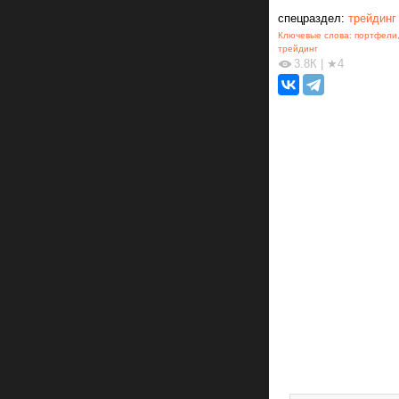
спецраздел:
трейдинг
Ключевые слова:
портфели
трейдинг
3.8К
|
★4