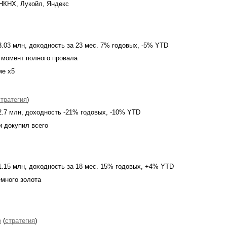
НКНХ, Лукойл, Яндекс
.03 млн, доходность за 23 мес. 7% годовых, -5% YTD
в момент полного провала
ме х5
с
тратегия
)
.7 млн, доходность -21% годовых, -10% YTD
и докупил всего
.15 млн, доходность за 18 мес. 15% годовых, +4% YTD
много золота
в
(
стратегия
)