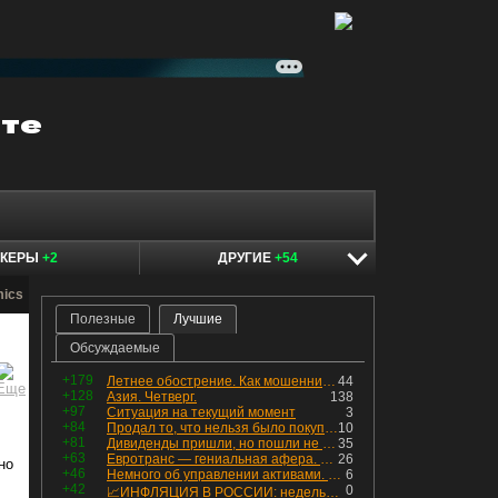
ОКЕРЫ
+2
ДРУГИЕ
+54
mics
Полезные
Лучшие
Обсуждаемые
+179
Летнее обострение. Как мошенники пытаются подсунуть кнопку "БАБЛО" девушкам
44
+128
Азия. Четверг.
138
+97
Ситуация на текущий момент
3
+84
Продал то, что нельзя было покупать. Изменения в портфеле
10
+81
Дивиденды пришли, но пошли не туда
35
+63
Евротранс — гениальная афера. Собрал с инвесторов денег, выплатил дивидендов больше текущей капитализации и ушёл в дефолт
26
но
+46
Немного об управлении активами. Для заинтересованных
6
+42
0
📈ИНФЛЯЦИЯ В РОССИИ: недельная дефляция, но в годовом выражении рост 😢