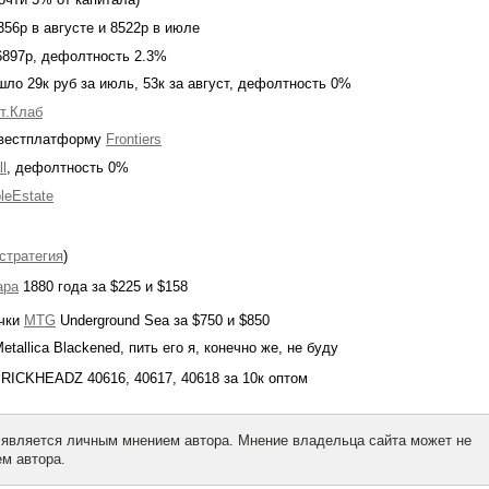
56р в августе и 8522р в июле
6897р, дефолтность 2.3%
ло 29к руб за июль, 53к за август, дефолтность 0%
т.Клаб
нвестплатформу
Frontiers
l
, дефолтность 0%
leEstate
стратегия
)
ара
1880 года за $225 и $158
очки
MTG
Underground Sea за $750 и $850
etallica Blackened, пить его я, конечно же, не буду
RICKHEADZ 40616, 40617, 40618 за 10к оптом
 является личным мнением автора. Мнение владельца сайта может не
м автора.