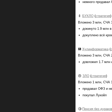
немного продавал 
🍼
БУХЛО
(
с
тратегия
)
Вложено 3 млн, СЧА 3
докинуто 1.9 млн 
докуплено всё кро
💾
Хулинформатика
(
Вложено 3 млн, СЧА 2
довложил 1.7 млн 
😠
ЗЛО
(
стратегия
)
Вложено 1 млн, СЧА 1
продавал ОФЗ и не
покупал Лукойл
🧐
Пенсия без дурако