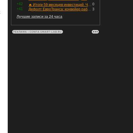
+42
0
🔥 Итоги 59 месяцев инвестиций. Что произошло с портфелем и мои дальнейшие действия. Капитал – ₽2,364 млн
+41
Дефолт ЕвроТранса: конвейер работает исправно
3
;
Лучшие записи за 24 часа
РЕКЛАМА • CONFA.SMART-LAB.RU