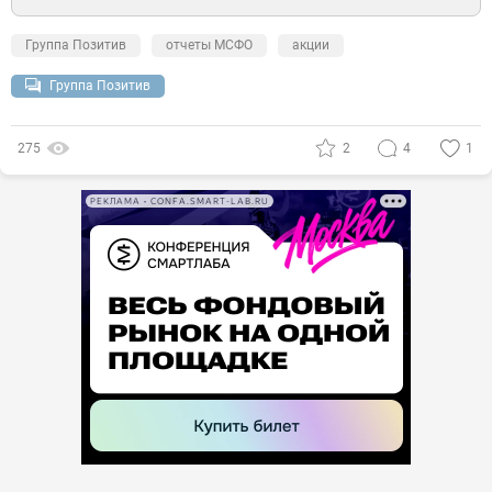
Группа Позитив
отчеты МСФО
акции
Группа Позитив
275
2
4
1
РЕКЛАМА • CONFA.SMART-LAB.RU