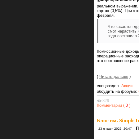
реальном выражении.
картах (0,5%). При э
февраля.
Что касается др
смог нарастить 
года составила 
Комиссионные доходы 
операционные расходы
что соотношение расх
(
Читать дальше
)
спецраздел:
Акции
обсудить на форуме:
326
Комментарии (
0
)
Блог им. SimpleT
|
П
23 января 2025, 20:47