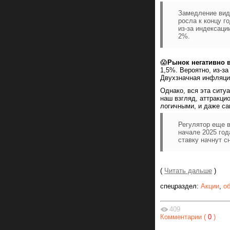
Замедление видн
росла к концу г
из-за индексаци
2%.
😱
Рынок негативно 
1,5%. Вероятно, из-з
Двухзначная инфляци
Однако, вся эта ситу
наш взгляд, аттракци
логичными, и даже са
Регулятор еще в
начале 2025 год
ставку начнут с
(
Читать дальше
)
спецраздел:
Акции
,
о
409
Комментарии (
0
)