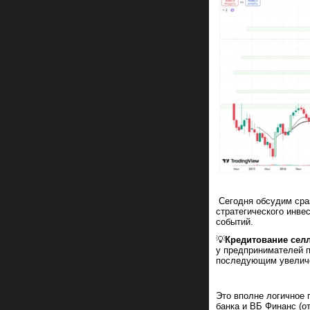
Сегодня обсудим сраз
стратегического инве
событий.
💡
Кредитование сел
у предпринимателей п
последующим увеличе
Это вполне логичное 
банка и ВБ Финанс (о