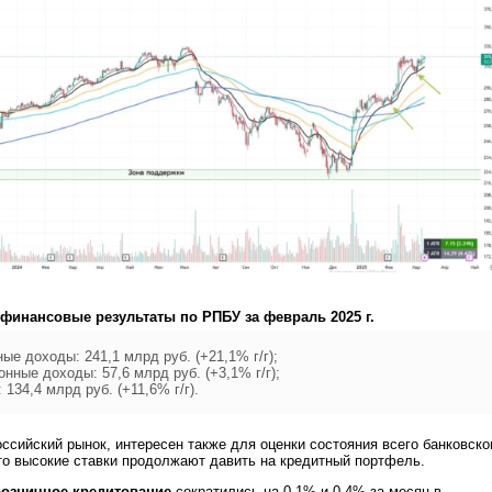
финансовые результаты по РПБУ за февраль 2025 г.
ые доходы: 241,1 млрд руб. (+21,1% г/г);
нные доходы: 57,6 млрд руб. (+3,1% г/г);
134,4 млрд руб. (+11,6% г/г).
оссийский рынок, интересен также для оценки состояния всего банковско
то высокие ставки продолжают давить на кредитный портфель.
розничное кредитование
сократились на 0,1% и 0,4% за месяц в