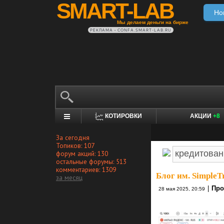
SMART-LAB
Но
Мы делаем деньги на бирже
РЕКЛАМА • CONFA.SMART-LAB.RU
КОТИРОВКИ
АКЦИИ
+8
За сегодня
Топиков: 107
форум акций: 130
остальные форумы: 513
комментариев: 1309
Блог им. SimpleT
за месяц
|
Про
28 мая 2025, 20:59