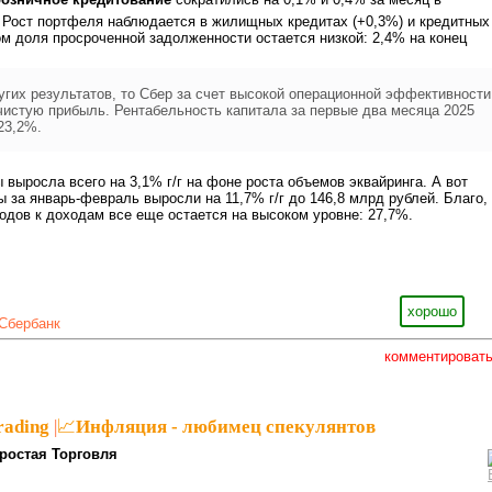
 Рост портфеля наблюдается в жилищных кредитах (+0,3%) и кредитных
том доля просроченной задолженности остается низкой: 2,4% на конец
угих результатов, то Сбер за счет высокой операционной эффективности
чистую прибыль. Рентабельность капитала за первые два месяца 2025
23,2%.
выросла всего на 3,1% г/г на фоне роста объемов эквайринга. А вот
 за январь-февраль выросли на 11,7% г/г до 146,8 млрд рублей. Благо,
одов к доходам все еще остается на высоком уровне: 27,7%.
хорошо
Сбербанк
комментироват
rading
|
📈Инфляция - любимец спекулянтов
ростая Торговля