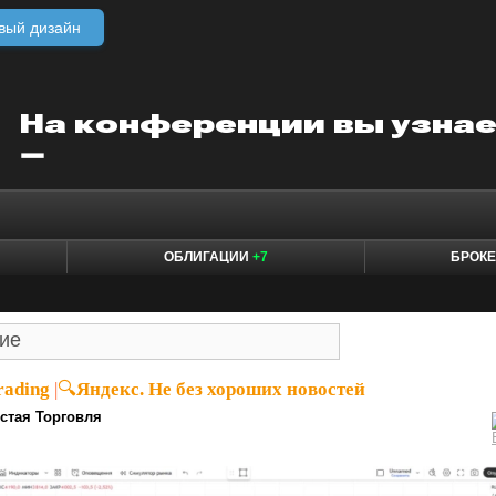
вый дизайн
ОБЛИГАЦИИ
+7
БРОК
rading
|
🔍Яндекс. Не без хороших новостей
стая Торговля