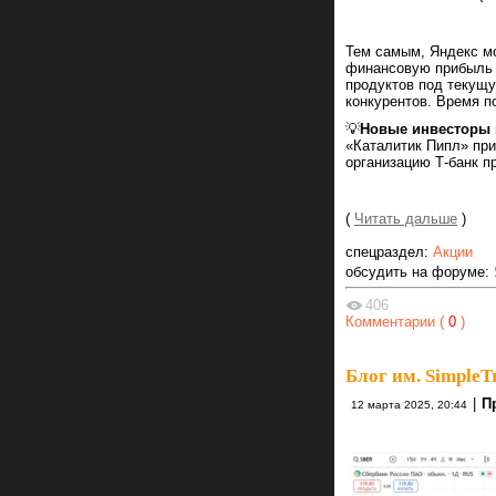
Тем самым, Яндекс мо
финансовую прибыль о
продуктов под текущу
конкурентов. Время п
💡
Новые инвесторы
«Каталитик Пипл» при
организацию Т-банк п
(
Читать дальше
)
спецраздел:
Акции
обсудить на форуме:
406
Комментарии (
0
)
Блог им. SimpleT
|
П
12 марта 2025, 20:44