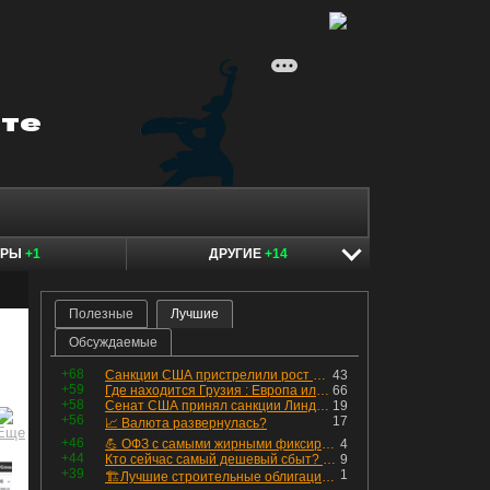
ЕРЫ
+1
ДРУГИЕ
+14
Полезные
Лучшие
Обсуждаемые
+68
Санкции США пристрелили рост акций в России
43
+59
Где находится Грузия : Европа или Азия
66
+58
Сенат США принял санкции Линдси Грэма против России
19
+56
17
📈 Валюта развернулась?
+46
💪 ОФЗ с самыми жирными фиксированными купонами
4
+44
Кто сейчас самый дешевый сбыт? Сводный пост по сбытовым компаниям по отчетам РСБУ за Q2 26г.
9
+39
1
🏗Лучшие строительные облигации первого эшелона