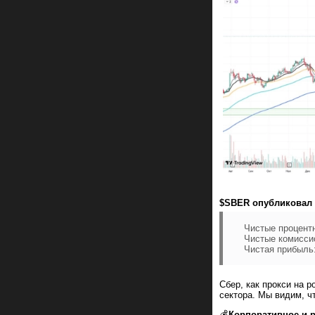
$SBER опубликовал 
Чистые процентн
Чистые комиссио
Чистая прибыль: 
Сбер, как прокси на р
сектора. Мы видим, ч
💰
Корпоративное и 