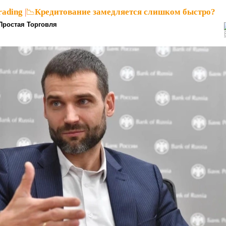
rading
|
📉Кредитование замедляется слишком быстро?
Простая Торговля