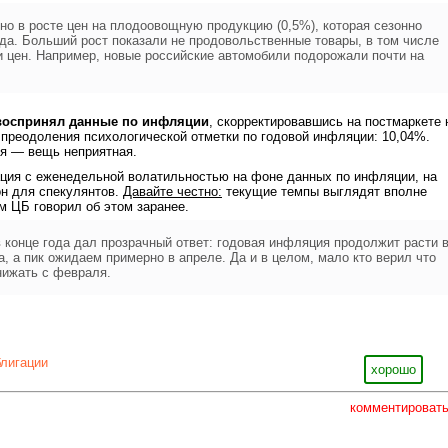
о в росте цен на плодоовощную продукцию (0,5%), которая сезонно
ода. Больший рост показали не продовольственные товары, в том числе
и цен. Например, новые российские автомобили подорожали почти на
воспринял данные по инфляции
, скорректировавшись на постмаркете 
а преодоления психологической отметки по годовой инфляции: 10,04%.
я — вещь неприятная.
ация с еженедельной волатильностью на фоне данных по инфляции, на
он для спекулянтов.
Давайте честно:
текущие темпы выглядят вполне
м ЦБ говорил об этом заранее.
 конце года дал прозрачный ответ: годовая инфляция продолжит расти 
а, а пик ожидаем примерно в апреле. Да и в целом, мало кто верил что
нижать с февраля.
блигации
хорошо
комментироват