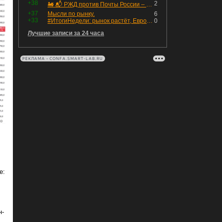
+38
2
🚂 📬 РЖД против Почты России – Какие облигации выбрать?
+37
Мысли по рынку.
6
+33
#ИтогиНедели: рынок растёт, ЕвроТранс трещит
0
Лучшие записи за 24 часа
РЕКЛАМА • CONFA.SMART-LAB.RU
е:
н-