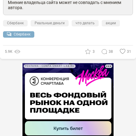
Мнение владельца сайта может не совпадать с мнением
автора.
Сбербанк
Реальные деньги
что делать
акции
Сбербанк
5.9К
3
38
31
РЕКЛАМА • CONFA.SMART-LAB.RU