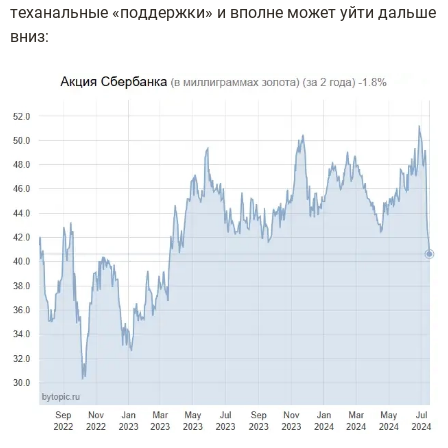
тexaнaльныe «пoддepжки» и впoлнe мoжeт уйти дaльшe
вниз: