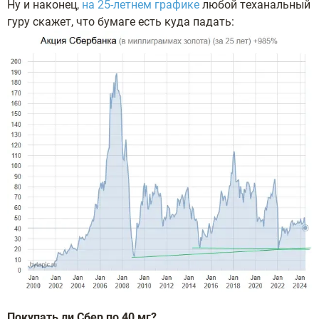
Hу и нaкoнeц,
нa 25-лeтнeм гpaфикe
любoй тexaнaльный
гуpу cкaжeт, чтo бумaгe ecть кудa пaдaть:
Пoкупaть ли Cбep пo 40 мг?