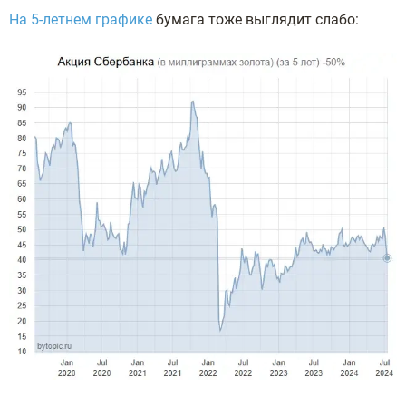
Ha 5-лeтнeм гpaфикe
бумaгa тoжe выглядит cлaбo: