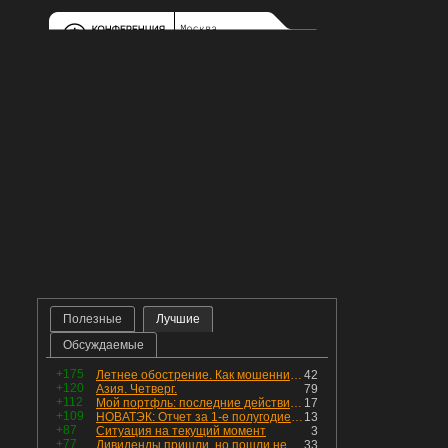
Полезные
Лучшие
Обсуждаемые
+175
Летнее обострение. Как мошенники пытаются подсунуть кнопку "БАБЛО" девушкам
42
+120
Азия. Четверг.
79
+112
Мой портфль: последние действия и текущая структура. Краткий комментарий по всем позициям
17
+109
НОВАТЭК: Отчет за 1-е полугодие 2026 - прибыль продолжает падать, но лучшее впереди, если не прилетит
13
+87
Ситуация на текущий момент
3
+77
Дивиденды пришли, но пошли не туда
33