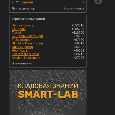
23:27
Лентяй
2
Лента сигналов
Блог сигналов
корпоративные блоги
Иволга Капитал
+552016
OsEngine
+205239
Tickmill
+118706
БКС Мир инвестиций
+76106
Т-Инвестиции
+67350
ВТБ Мои Инвестиции
+58013
Финам Брокер
+44182
Норникель
+40008
LiveInvestingGroup
+33212
Альфа-Инвестиции
+27226
Все компании