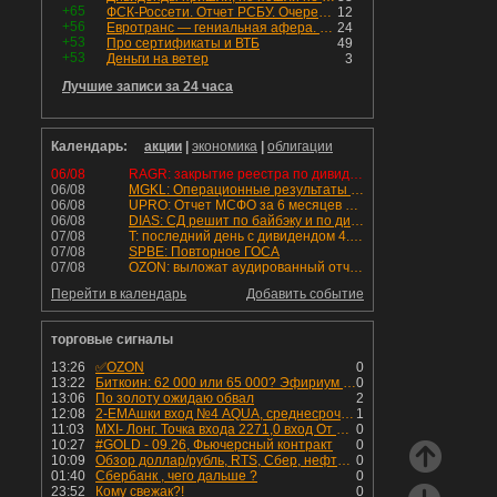
+65
ФСК-Россети. Отчет РСБУ. Очередная допка - бомбовые новости в эфире
12
+56
Евротранс — гениальная афера. Собрал с инвесторов денег, выплатил дивидендов больше текущей капитализации и ушёл в дефолт
24
+53
Про сертификаты и ВТБ
49
+53
Деньги на ветер
3
Лучшие записи за 24 часа
Календарь:
акции
|
экономика
|
облигации
06/08
RAGR: закрытие реестра по дивидендам 16.48 руб
06/08
MGKL: Операционные результаты за 7 мес. 2026 г.
06/08
UPRO: Отчет МСФО за 6 месяцев 2026 года
06/08
DIAS: СД решит по байбэку и по дивидендам
07/08
T: последний день с дивидендом 4.6 руб
07/08
SPBE: Повторное ГОСА
07/08
OZON: выложат аудированный отчет МСФО 1П2026
Перейти в календарь
Добавить событие
торговые сигналы
13:26
✅OZON
0
13:22
Биткоин: 62 000 или 65 000? Эфириум - к 1 950
0
13:06
По золоту ожидаю обвал
2
12:08
2-EMAшки вход №4 AQUA, среднесрочная сделка.
1
11:03
MXI- Лонг. Точка входа 2271,0 вход От 03,08,2026. на предыдущем скрин указана. В работе будет от 5-10 дней. Стоп-лосс-2220,75 Цель- 2727,0
0
10:27
#GOLD - 09.26, Фьючерсный контракт
0
10:09
Обзор доллар/рубль, RTS, Сбер, нефть Brent, натуральный газ, bitcoin и золото на 6 августа 2026
0
01:40
Сбербанк , чего дальше ?
0
23:52
Кому свежак?!
0