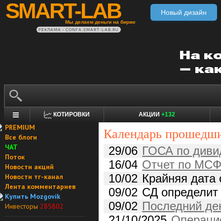
SMART-LAB
Новый дизайн
Мы делаем деньги на бирже
РЕКЛАМА • CONFA.SMART-LAB.RU
КОТИРОВКИ
АКЦИИ
+132
PREMIUM
Календарь прошедши
Все блоги
ЧАТ
29/06
ГОСА по дивиденда
Поток
16/04
Отчет по МСФ
Новости акций
10/02
Крайняя дата опре
Новости тг-канал
Лента комментариев
09/02
СД определит
Купить Mozgovik
09/02
Последний день п
Инвесторы
285802
21/10/2025
Операционны