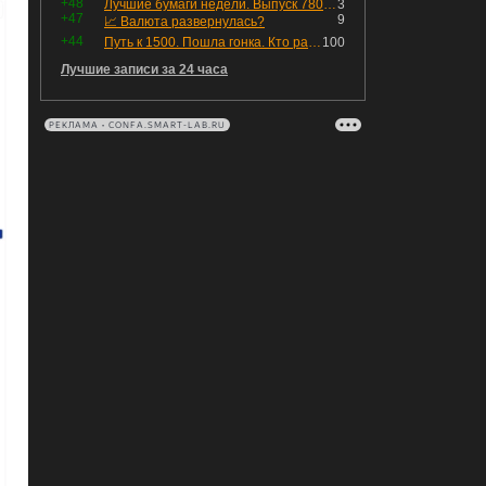
+48
Лучшие бумаги недели. Выпуск 780 – обновления для пятницы
3
+47
9
📈 Валюта развернулась?
+44
Путь к 1500. Пошла гонка. Кто раньше продаст.
100
Лучшие записи за 24 часа
РЕКЛАМА • CONFA.SMART-LAB.RU