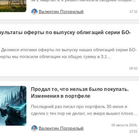
пост по их результатам, может кому интересно...
Валентин Погорелый
17:11
ультаты оферты по выпуску облигаций серии БО-
ерты мы погасили облигации на общую сумму в 3,1...
18:42
Продал то, что нельзя было покупать.
Изменения в портфеле
Последний раз писал про портфель 30 июня и
сделок с тех пор не делал, но вчера вышел плохой
отчет по компании, которую я держал и я её...
06 августа 2026,
Валентин Погорелый
13:51