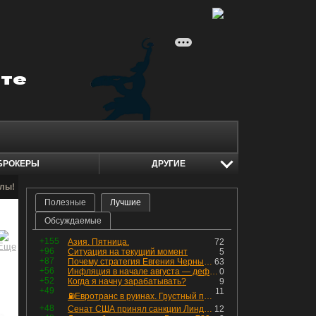
БРОКЕРЫ
ДРУГИЕ
алы!
Полезные
Лучшие
Обсуждаемые
+155
Азия. Пятница.
72
+96
Ситуация на текущий момент
5
+87
Почему стратегия Евгения Черных приведет вас к убыткам в 2026 году
63
+56
Инфляция в начале августа — дефляция из-за топлива и плодоовощной корзины, но услуги продолжают дорожать, а рубль начал ослабевать.
0
+52
Когда я начну зарабатывать?
9
+49
11
⛽️Евротранс в руинах. Грустный пост😶😞 Что изменилось в облигациях?
+48
Сенат США принял санкции Линдси Грэма против России
12