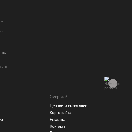
ы
эк
ка
mix
 тэги
Смартлаб
Ценности смартлаба
Карта сайта
из
Реклама
Контакты