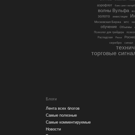
аэрофлот
банк санкт-петерб
волны Вульфа
во
И
золото
инвестиции
Московская Биржа
мтс
на
обучение
Объемы
психо
Психолог для трейдера
Росне
Распадская
Риски
серебро
сигнал
технич
торговые сигна
Блоги
Лента всех блогов
Самые полезные
Самые комментируемые
Новости