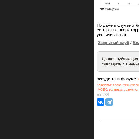
Но даже в случае отб
есть рынок вверх кор
увеличиваются.
Закрытый клуб
/
Бо
Данная публикация
совпадать с мнение
обсудить на форуме:
Ключевые слова:
техническ
IMOEX
,
волновая разметка
238