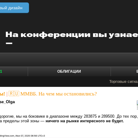
вый дизайн
1
ОБЛИГАЦИИ
Торговые сигн
ы!
|
🇷🇺 ММВБ. На чем мы остановились?
se_Olga
дорогие, мы на боковике в диапазоне между 283875 и 289500. До тех пор,
за пределы этой зоны —
ничего на рынке интересного не будет.