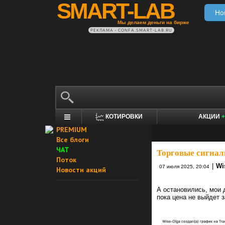
SMART-LAB
Но
Мы делаем деньги на бирже
РЕКЛАМА • CONFA.SMART-LAB.RU
КОТИРОВКИ
АКЦИИ
+
PREMIUM
Все блоги
ЧАТ
Торговые сигнал
Поток
|
Wi
07 июля 2025, 20:04
Новости акций
А остановились, мои 
пока цена не выйдет 