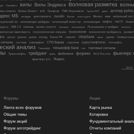
Волновая разметка
вилы
Вилы Эндрюса
волн
башнефть
ург
доллар рубль
втб
Газпром
ГМК Норникель
лны эллиота
Волны Эллиотт
Группа ЛСР
двмп
ндекс МБ
лукойл
Мечел
ммк
мобильный пост
интеррао
криптовалюта
Магнит
мать и дитя
нефть
Новат
туральный газ
начинающие трейдеры
начинающий инвестор
начинающим
НМТП
ПИК СЗ
платина
полюс золото
оффтоп
психанул
психоанализ
Психоанализ и трейдинг
психолог
психология
логическая зависимость
психология трейдинга
размет
психологическая ловушка
фть
сбербанк
рынок
рынок - взгляд
Северсталь
русал
Рынок РФ
самолет
сделки
свечи
сигналы
СПб Биржа
сургутнефтегаз
татнефть
система
совкомфлот
стратегия
еский анализ
тинькофф банк
торговые сигналы
Тинькофф
тмк
лы
фьючерс 
трейдинг
форекс
фибоначи
Транснефть
ФСК Россети
фибо
Яндекс
фьючерс ртс
....все
Форумы
Акции
Лента всех форумов
Карта рынка
Общие темы
Котировки
Форум акций
Фундаментальный анал
Форум алготрейдинг
Отчеты компаний