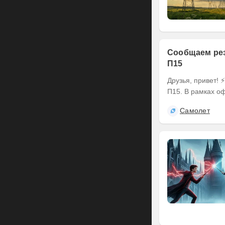
Сообщаем рез
П15
Друзья, привет! ⚡️ Делимся итогами оферты по выпуску наших облигаций серии БО-
П15. В рамках оф
Самолет