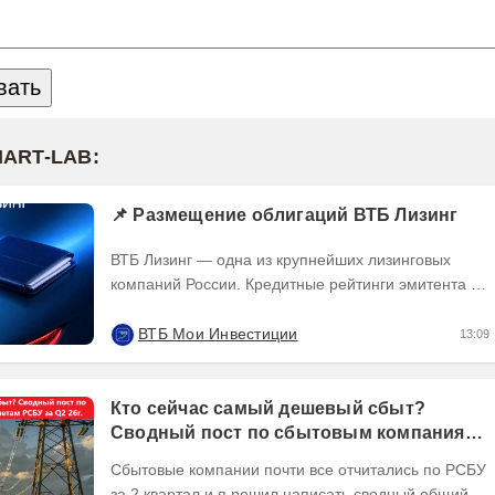
MART-LAB:
📌 Размещение облигаций ВТБ Лизинг
ВТБ Лизинг — одна из крупнейших лизинговых
компаний России. Кредитные рейтинги эмитента —
ruAA от Эксперт РА и AA(RU) от АКРА. О...
ВТБ Мои Инвестиции
13:09
Кто сейчас самый дешевый сбыт?
Сводный пост по сбытовым компаниям
по отчетам РСБУ за Q2 26г.
Сбытовые компании почти все отчитались по РСБУ
за 2 квартал и я решил написать сводный общий