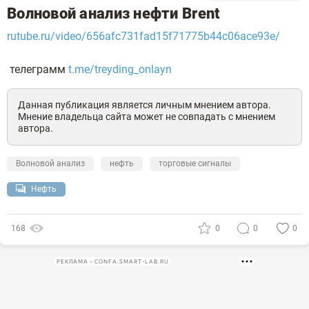
Волновой анализ нефти Brent
rutube.ru/video/656afc731fad15f71775b44c06ace93e/
телеграмм
t.me/treyding_onlayn
Данная публикация является личным мнением автора.
Мнение владельца сайта может не совпадать с мнением
автора.
Волновой анализ
нефть
торговые сигналы
Нефть
168
0
0
0
РЕКЛАМА • CONFA.SMART-LAB.RU