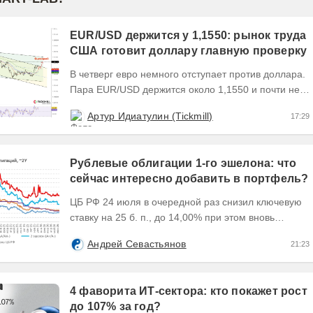
EUR/USD держится у 1,1550: рынок труда
США готовит доллару главную проверку
В четверг евро немного отступает против доллара.
Пара EUR/USD держится около 1,1550 и почти не
выходит за пределы узкого диапазона. Главным...
Артур Идиатулин (Tickmill)
17:29
Рублевые облигации 1-го эшелона: что
сейчас интересно добавить в портфель?
ЦБ РФ 24 июля в очередной раз снизил ключевую
ставку на 25 б. п., до 14,00% при этом вновь
изменил прогноз траектории ее понижения сместив
Андрей Севастьянов
21:23
его...
4 фаворита ИТ-сектора: кто покажет рост
до 107% за год?