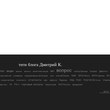
теги блога Дмитрий К.
вопрос
акции
P500
анализ
валюта
валютная секция
ВВП
выбор брокера
Газпром
Дефолты
ьная эмиссия
конверсия
корпоративные облигации
лонг
мелкий бизнес
ММК
МРСК Волги
МРСК Центра
МС
отчетность
открытие банк
отчетности
офз
оффтоп
Пересвет
РЖД
РСБУ
РСБУ МСФО отчет
Сберба
торговые сигналы
ерсталь
ТА
ТГК-2
Треугольник
ФСК Россети
фундамент
....все