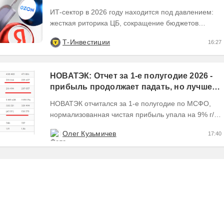
ИТ-сектор в 2026 году находится под давлением:
жесткая риторика ЦБ, сокращение бюджетов
заказчиков и налоговые риски. Динамика сектора...
Т-Инвестиции
16:27
НОВАТЭК: Отчет за 1-е полугодие 2026 -
прибыль продолжает падать, но лучшее
впереди, если не прилетит
НОВАТЭК отчитался за 1-е полугодие по МСФО,
нормализованная чистая прибыль упала на 9% г/г
Пресс релизы максимально...
Олег Кузьмичев
17:40