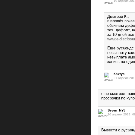
19 апреля 201
Дмитрий К.,
rusbonds пока
обычным дефол
тех. дефолт, 
за 10 дней все
www.e-disclosu
Еще русбондс 
невыплату каж
невыплате амо
запись на оди
Кактус
21 апреля 201
я не смотрел, на
просрочки по куп
Seven_NY5
20 апреля 2019, 0
Вывести с русбонд