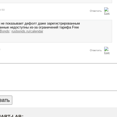
8:50
Ответить
 не показывает дефолт даже зарегистрированным
анные недоступны из-за ограничений тарифа Free
Bonds
:
rusbonds.ru/calendar
4
Ответить
MART-LAB: