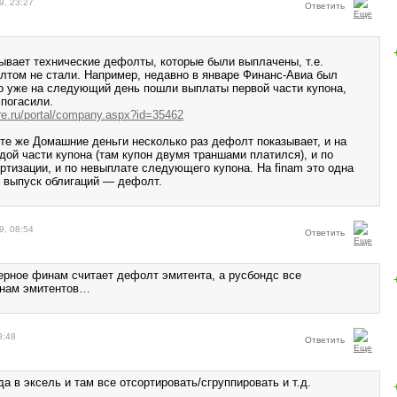
9, 23:27
Ответить
зывает технические дефолты, которые были выплачены, т.е.
том не стали. Например, недавно в январе Финанс-Авиа был
но уже на следующий день пошли выплаты первой части купона,
 погасили.
re.ru/portal/company.aspx?id=35462
те же Домашние деньги несколько раз дефолт показывает, и на
дой части купона (там купон двумя траншами платился), и по
ртизации, и по невыплате следующего купона. На finam это одна
н выпуск облигаций — дефолт.
9, 08:54
Ответить
верное финам считает дефолт эмитента, а русбондс все
онам эмитентов…
8:48
Ответить
а в эксель и там все отсортировать/сгруппировать и т.д.