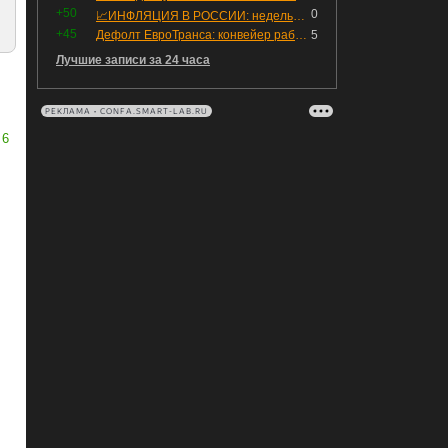
+50
0
📈ИНФЛЯЦИЯ В РОССИИ: недельная дефляция, но в годовом выражении рост 😢
+45
Дефолт ЕвроТранса: конвейер работает исправно
5
Лучшие записи за 24 часа
РЕКЛАМА • CONFA.SMART-LAB.RU
6