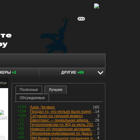
ОКЕРЫ
+2
ДРУГИЕ
+69
росы
Полезные
Лучшие
Обсуждаемые
+144
Азия. Четверг.
165
+104
Продал то, что нельзя было покупать. Изменения в портфеле
14
+100
Ситуация на текущий момент
3
+71
Евротранс — гениальная афера. Собрал с инвесторов денег, выплатил дивидендов больше текущей капитализации и ушёл в дефолт
28
+71
Грузоперевозки по ЖД за июль 2026 г. — четвёртый месяц подряд роста, чёрные металлы на уровне прошлого года, а каменный уголь в плюсе.
1
+55
Немного об управлении активами. Для заинтересованных
6
+53
Обновляем информацию по Диасофту: дивиденды и выкуп
2
+50
4
📺М.Видео: успешное погашение любимого флоатера