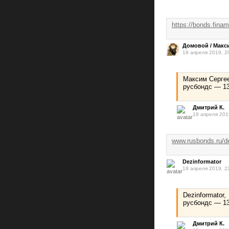
https://bonds.finam
Домовой / Макс
19 апреля 2019, 2
Максим Сергее
русбондс — 1
Дмитрий К.
19 апреля 201
www.rusbonds.ru/d
Dezinformator
19 апреля 2019, 2
Dezinformator
русбондс — 1
Дмитрий К.