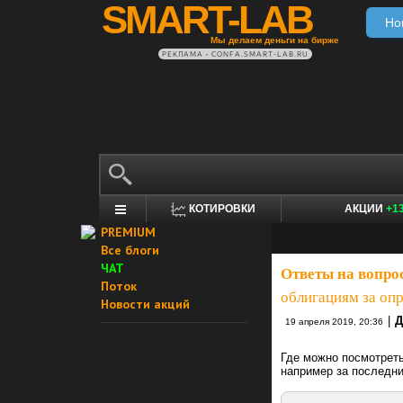
SMART-LAB
Но
Мы делаем деньги на бирже
РЕКЛАМА • CONFA.SMART-LAB.RU
КОТИРОВКИ
АКЦИИ
+1
PREMIUM
Все блоги
ЧАТ
Ответы на вопро
Поток
облигациям за оп
Новости акций
|
Д
19 апреля 2019, 20:36
Где можно посмотрет
например за последни