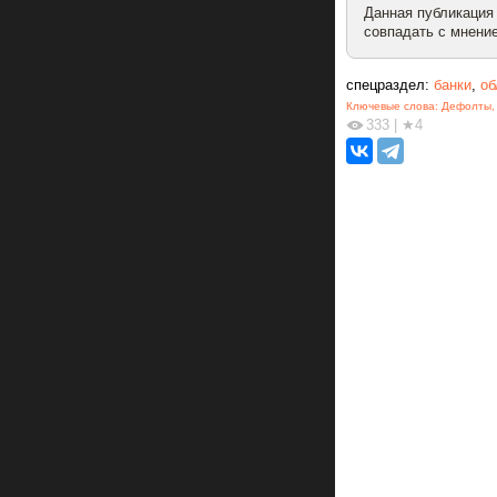
Данная публикация
совпадать с мнение
спецраздел:
банки
,
об
Ключевые слова:
Дефолты
333
|
★4