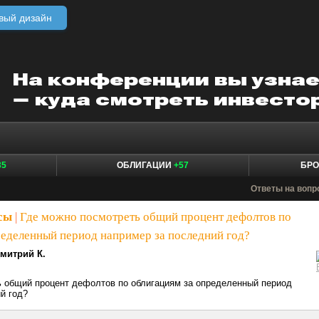
вый дизайн
35
ОБЛИГАЦИИ
+57
БР
Ответы на воп
сы
|
Где можно посмотреть общий процент дефолтов по
ределенный период например за последний год?
митрий К.
ь общий процент дефолтов по облигациям за определенный период
й год?