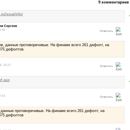
9 комментариев
.ru/issue/info/
им Сергеев
0:48
Ответить
в, данные противоречивые. На финаме всего 261 дефолт, на
375 дефолтов.
9, 23:27
Ответить
ef.asp
2:42
Ответить
, данные противоречивые. На финаме всего 261 дефолт, на
375 дефолтов