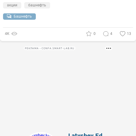
акции
башнефть
Башнефть
4К
0
4
13
РЕКЛАМА • CONFA.SMART-LAB.RU
Latyshev Eduard