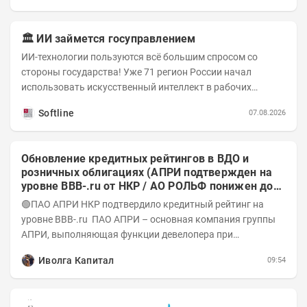
🏛️ ИИ займется госуправлением
ИИ-технологии пользуются всё большим спросом со
стороны государства! Уже 71 регион России начал
использовать искусственный интеллект в рабочих
процессах, при этом затраты госсектора на ИИ растут...
Softline
07.08.2026
Обновление кредитных рейтингов в ВДО и
розничных облигациях (АПРИ подтвержден на
уровне BBB-.ru от НКР / АО РОЛЬФ понижен до
А-(RU) / Элит Строй присвоен на уровне BBB.ru)
🟢ПАО АПРИ НКР подтвердило кредитный рейтинг на
уровне BBB-.ru ПАО АПРИ – основная компания группы
АПРИ, выполняющая функции девелопера при
реализации проектов. Группа с 2014 года...
Иволга Капитал
09:54