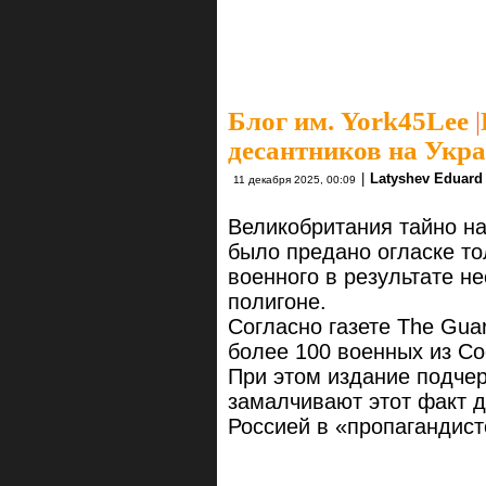
Блог им. York45Lee
|
десантников на Укр
|
Latyshev Eduard
11 декабря 2025, 00:09
Великобритания тайно на
было предано огласке то
военного в результате н
полигоне.
Согласно газете The Guar
более 100 военных из С
При этом издание подчер
замалчивают этот факт д
Россией в «пропагандист