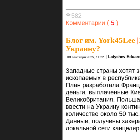
582
Комментарии (
5
)
Блог им. York45Lee
|
Украину?
|
Latyshev Eduar
09 сентября 2025, 11:22
Западные страны хотят 
ископаемых в республике
План разработала Франци
деньги, выплаченные Кие
Великобритания, Польша
ввести на Украину конти
количестве около 50 тыс.
Данные, получены хакерам
локальной сети канцеля