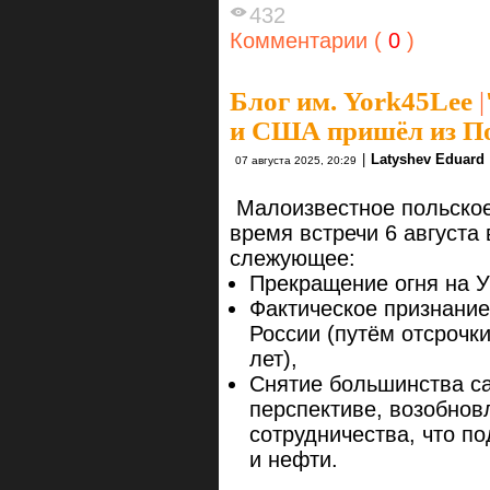
432
Комментарии (
0
)
Блог им. York45Lee
|
и США пришёл из П
|
Latyshev Eduard
07 августа 2025, 20:29
Малоизвестное польское
время встречи 6 августа
слежующее:
Прекращение огня на У
Фактическое признани
России (путём отсрочки
лет),
Снятие большинства са
перспективе, возобнов
сотрудничества, что по
и нефти.