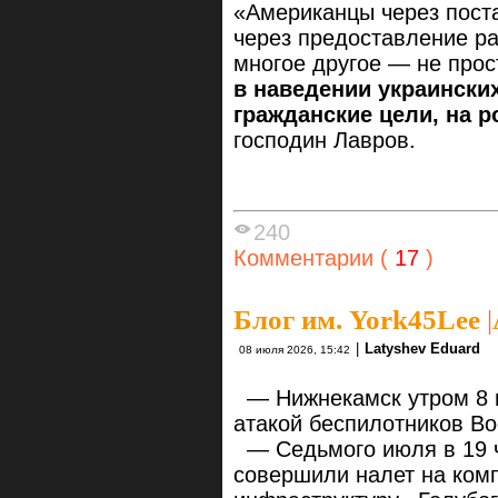
«Американцы через поста
через предоставление ра
многое другое — не прос
в наведении украинских
гражданские цели, на 
господин Лавров.
240
Комментарии (
17
)
Блог им. York45Lee
|
|
Latyshev Eduard
08 июля 2026, 15:42
— Нижнекамск утром 8 
атакой беспилотников Во
— Седьмого июля в 19 ч
совершили налет на ком