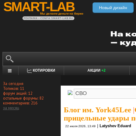
SMART-LAB
Новый дизайн
Мы делаем деньги на бирже
РЕКЛАМА • CONFA.SMART-LAB.RU
КОТИРОВКИ
АКЦИИ
+2
За сегодня
Топиков: 11
форум акций: 12
остальные форумы: 82
комментариев: 216
за месяц
Блог им. York45Lee
|
прицельные удары п
|
Latyshev Eduard
22 июля 2026, 13:49