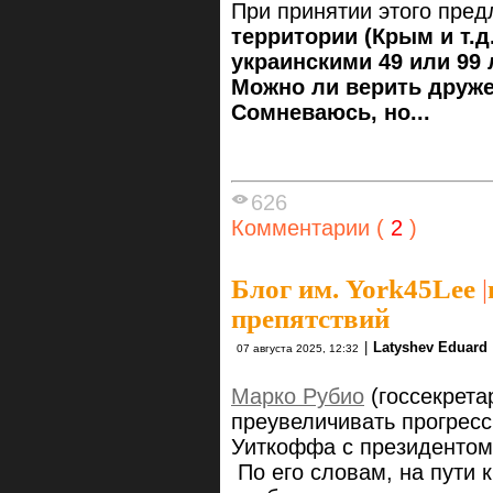
При принятии этого пре
территории (Крым и т.д
украинскими 49 или 99 
Можно ли верить друж
Сомневаюсь, но...
626
Комментарии (
2
)
Блог им. York45Lee
|
препятствий
|
Latyshev Eduard
07 августа 2025, 12:32
Марко Рубио
(госсекрета
преувеличивать прогресс
Уиткоффа с президентом
По его словам, на пути 