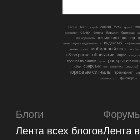
eurusd
forex
imo
bitcoin
brent
cnyrub
gbpusd
банки
биткоин
брокеры
биржа
аэрофлот
в
дивиденды
доллар
д
гмк норникель
индекс мб
инфляция
инвестиции в недвижимость
мобильный пост
лукойл
мосбир
магнит
облигации
обзор рынка
опрос
опцио
раскрытие ин
прогноз по акциям
путин
сбербанк
сбер
северсталь
смартлаб
сво
торговые сигналы
трейдинг
ук
фьючерсы
фьючерс ртс
Блоги
Форум
Лента всех блогов
Лента 