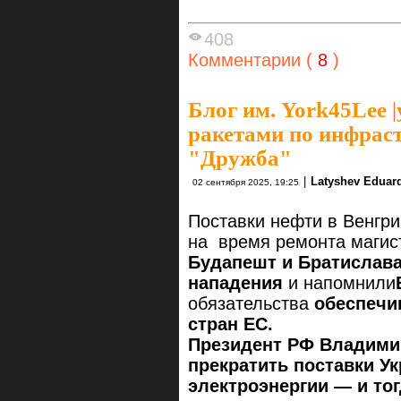
408
Комментарии (
8
)
Блог им. York45Lee
|
ракетами по инфрас
"Дружба"
|
Latyshev Eduar
02 сентября 2025, 19:25
Поставки нефти в Венгр
на время ремонта магис
Будапешт и Братислава
нападения
и напомнили
обязательства
обеспечи
стран ЕС.
Президент РФ Владими
прекратить поставки Ук
электроэнергии — и тог