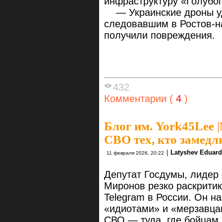
инфраструктуру «Голубог
— Украинские дроны уд
следовавшим в Ростов-на
получили повреждения.
432
Комментарии (
4
)
Блог им. York45Lee
|
СВО тех, кто замедл
|
Latyshev Eduard
11 февраля 2026, 20:22
Депутат Госдумы, лидер
Миронов резко раскрити
Telegram в России. Он н
«идиотами» и «мерзавцам
СВО — туда, где бойцам 