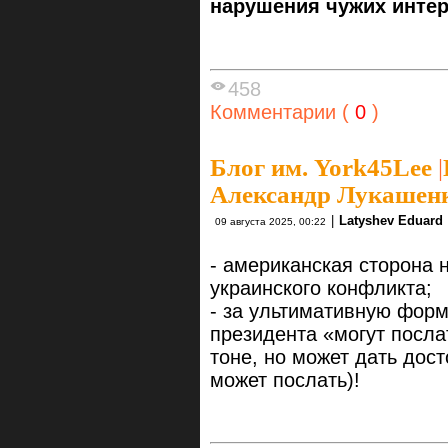
нарушения чужих интер
458
Комментарии (
0
)
Блог им. York45Lee
|
Александр Лукашенко
|
Latyshev Eduard
09 августа 2025, 00:22
- американская сторона 
украинского конфликта;
- за ультимативную форм
президента «могут посла
тоне, но может дать дост
может послать)!