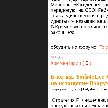
Миронов: «Кто делает за
передовую, на СВО! Ребя
связь единственная с ро
идиоты? Я называю вещи
В Кремле же настаивают
законы РФ.
обсудить на форуме:
Tel
545
Комментарии (
5
)
Блог им. York45Lee
|
на истощение Воору
|
Latyshev Eduar
09 февраля 2026, 13:31
Стратегия РФ нацелена 
вооруженных сил Украины