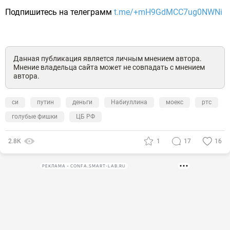
Подпишитесь на телеграмм
t.me/+mH9GdMCC7ug0NWNi
Данная публикация является личным мнением автора.
Мнение владельца сайта может не совпадать с мнением
автора.
си
путин
деньги
Набиуллина
моекс
ртс
голубые фишки
ЦБ РФ
2.8К
1
17
16
РЕКЛАМА • CONFA.SMART-LAB.RU