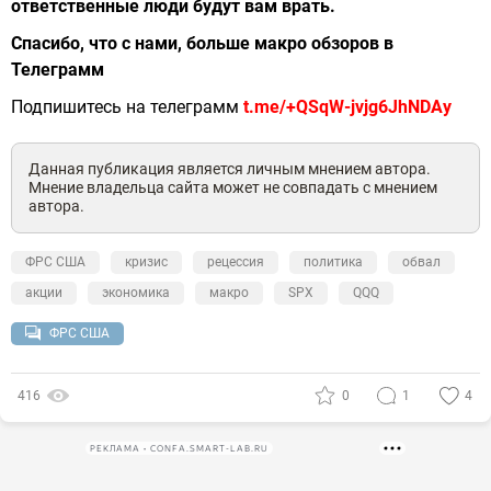
ответственные люди будут вам врать.
Спасибо, что с нами, больше макро обзоров в
Телеграмм
Подпишитесь на телеграмм
t.me/+QSqW-jvjg6JhNDAy
Данная публикация является личным мнением автора.
Мнение владельца сайта может не совпадать с мнением
автора.
ФРС США
кризис
рецессия
политика
обвал
акции
экономика
макро
SPX
QQQ
ФРС США
416
0
1
4
РЕКЛАМА • CONFA.SMART-LAB.RU