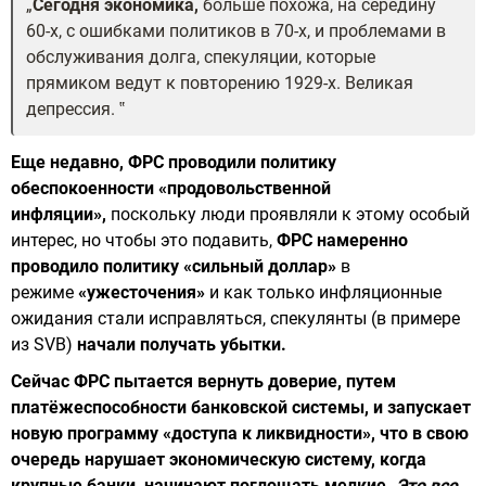
Сегодня экономика,
больше похожа, на середину
60-х, с ошибками политиков в 70-х, и проблемами в
обслуживания долга, спекуляции, которые
прямиком ведут к повторению 1929-х. Великая
депрессия.
Еще недавно, ФРС проводили политику
обеспокоенности «продовольственной
инфляции»,
поскольку люди проявляли к этому особый
интерес, но чтобы это подавить,
ФРС намеренно
проводило политику «сильный доллар»
в
режиме
«ужесточения»
и как только инфляционные
ожидания стали исправляться, спекулянты (в примере
из SVB)
начали получать убытки.
Сейчас ФРС пытается вернуть доверие, путем
платёжеспособности банковской системы, и запускает
новую программу «доступа к ликвидности», что в свою
очередь нарушает экономическую систему, когда
крупные банки, начинают поглощать мелкие.
Это все