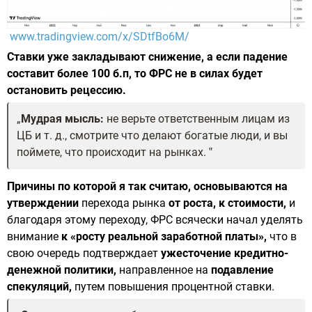
www.tradingview.com/x/SDtfBo6M/
Ставки уже закладывают снижение, а если падение
составит более 100 б.п, то ФРС не в силах будет
остановить рецессию.
Мудрая мысль:
не верьте ответственным лицам из
ЦБ и т. д., смотрите что делают богатые люди, и вы
поймете, что происходит на рынках.
Причины по которой я так считаю, основываются на
утверждении
перехода рынка
от роста, к стоимости,
и
благодаря этому переходу, ФРС всячески начал уделять
внимание
к «росту реальной заработной платы»,
что в
свою очередь подтверждает
ужесточение кредитно-
денежной политики,
направленное на
подавление
спекуляций,
путем повышения процентной ставки.