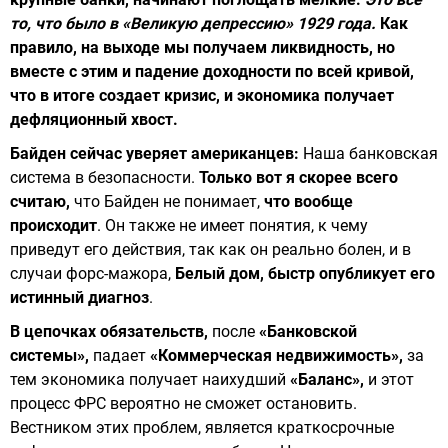
то, что было в «Великую депрессию» 1929 года.
Как
правило, на выходе мы получаем ликвидность, но
вместе с этим и падение доходности по всей кривой,
что в итоге создает кризис, и экономика получает
дефляционный хвост.
Байден сейчас уверяет американцев:
Наша банковская
система в безопасности.
Только вот я скорее всего
считаю,
что Байден не понимает,
что вообще
происходит
. Он также не имеет понятия, к чему
приведут его действия, так как он реально болен, и в
случаи форс-мажора,
Белый дом, быстр опубликует его
истинный диагноз
.
В цепочках обязательств,
после
«Банковской
системы»,
падает
«Коммерческая недвижимость»,
за
тем экономика получает наихудший
«Баланс»,
и этот
процесс ФРС вероятно не сможет остановить.
Вестником этих проблем, является краткосрочные