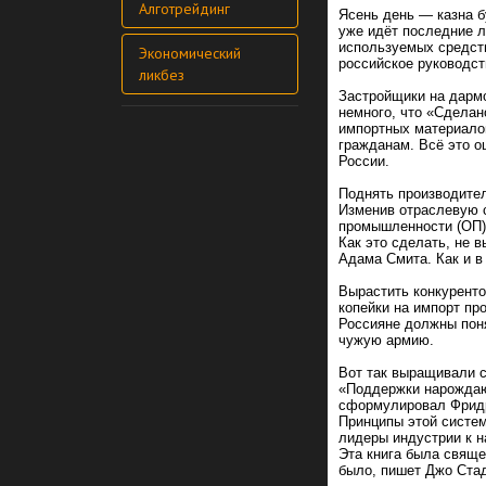
Алготрейдинг
Ясень день — казна б
уже идёт последние л
используемых средств
Экономический
российское руководст
ликбез
Застройщики на дармо
немного, что «Сделан
импортных материало
гражданам. Всё это о
России.
Поднять производител
Изменив отраслевую 
промышленности (ОП)
Как это сделать, не 
Адама Смита. Как и в
Вырастить конкурент
копейки на импорт пр
Россияне должны пон
чужую армию.
Вот так выращивали с
«Поддержки нарождаю
сформулировал Фридр
Принципы этой систем
лидеры индустрии к н
Эта книга была свяще
было, пишет Джо Стад