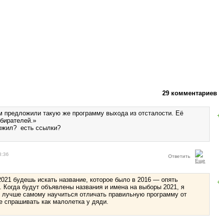
29 комментариев
м предложили такую же программу выхода из отсталости. Её
збирателей.»
ложил? есть ссылки?
8:36
Ответить
 2021 будешь искать название, которое было в 2016 — опять
 Когда будут объявлены названия и имена на выборы 2021, я
о лучше самому научиться отличать правильную программу от
не спрашивать как малолетка у дяди.