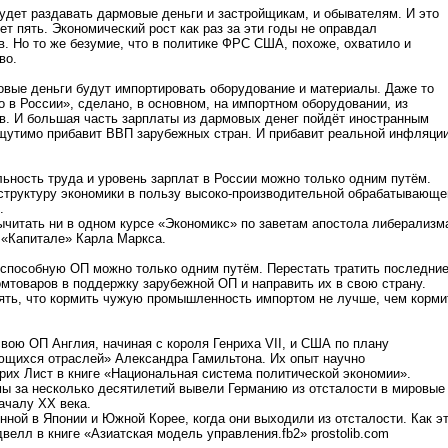
удет раздавать дармовые деньги и застройщикам, и обывателям. И это
ет пять. Экономический рост как раз за эти годы не оправдал
. Но то же безумие, что в политике ФРС США, похоже, охватило и
во.
вые деньги будут импортировать оборудование и материалы. Даже то
о в России», сделано, в основном, на импортном оборудовании, из
в. И большая часть зарплаты из дармовых денег пойдёт иностранным
щутимо прибавит ВВП зарубежных стран. И прибавит реальной инфляции
ьность труда и уровень зарплат в России можно только одним путём.
структуру экономики в пользу высоко-производительной обрабатывающе
.
вычитать ни в одном курсе «Экономикс» по заветам апостола либерализм
 «Капитале» Карла Маркса.
оспособную ОП можно только одним путём. Перестать тратить последни
омтоваров в поддержку зарубежной ОП и направить их в свою страну.
ять, что кормить чужую промышленность импортом не лучше, чем корми
вою ОП Англия, начиная с короля Генриха VII, и США по плану
щихся отраслей» Александра Гамильтона. Их опыт научно
их Лист в книге «Национальная система политической экономии».
ы за несколько десятилетий вывели Германию из отсталости в мировые
ачалу XX века.
нной в Японии и Южной Корее, когда они выходили из отсталости. Как э
велл в книге «Азиатская модель управления.fb2» prostolib.com