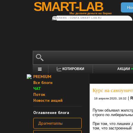
SMART-LAB
Но
Мы делаем деньги на бирже
РЕКЛАМА • CONFA.SMART-LAB.RU
КОТИРОВКИ
АКЦИИ
+
PREMIUM
Все блоги
ЧАТ
Курс на самоунич
Поток
|
R
16 апреля 2020, 18:32
Новости акций
Путин объявил жилст
Оглавление блога
строго по либеральны
Драгметаллы
При том, что лишних 
том, что застроенный