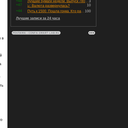
+48
Лучшие бумаги недели. Выпуск 780 – обновления для пятницы
3
+47
10
📈 Валюта развернулась?
+44
Путь к 1500. Пошла гонка. Кто раньше продаст.
100
Лучшие записи за 24 часа
РЕКЛАМА • CONFA.SMART-LAB.RU
 в
й
а
е
ть
то