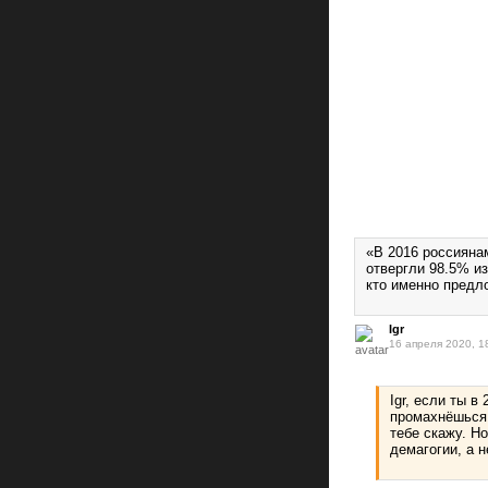
«В 2016 россияна
отвергли 98.5% и
кто именно пред
Igr
16 апреля 2020, 1
Igr, если ты в
промахнёшься.
тебе скажу. Н
демагогии, а 