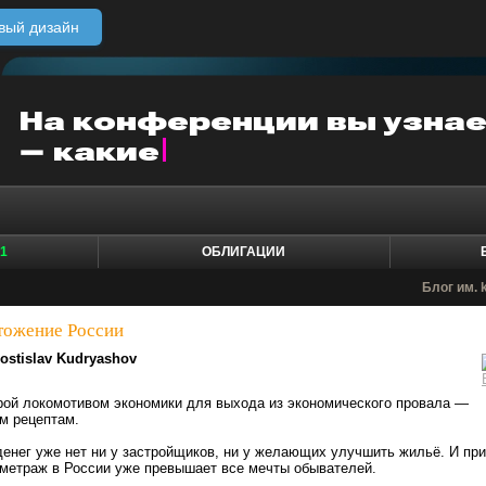
вый дизайн
1
ОБЛИГАЦИИ
Блог им. 
тожение России
ostislav Kudryashov
рой локомотивом экономики для выхода из экономического провала —
м рецептам.
денег уже нет ни у застройщиков, ни у желающих улучшить жильё. И при
 метраж в России уже превышает все мечты обывателей.