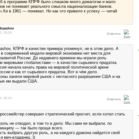
016 в программе КПРФ было слишком много демагогии и мало
ов не понимает реального смысла национализации банков.
н Хи в 1961 — понимал. Но как это привело к успеху — читай
dryashov
0, 19:16
Ответить
yashov, КПРФ в качестве примера упомянул, не в этом дело. А
о в современной модели мировой экономики нет места для
азвитой России. До недавнего времени мы играли роль
м мировыми глобалистами — в качестве сырьевого придатка.
ссия начала качать права на мировой политической арене
оссии и как от сырьевого придатка. Вот в чём дело.
коны заняли мировой рынок с негласного разрешения США и на
рые им выдали США.
0, 20:13
Ответить
гроссмейстер совершил стратегический просчет, если хотел стать
роль не отводил, в том то и дело. Мы сами ее выбрали, по
ринципу — так было проще всего.
сть выбрать другую роль, а на каждого дракона найдется свой
и меч-кладенец :))