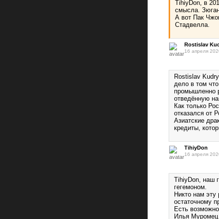
TihiyDon, в 2
смысла. Зюган
А вот Пак Чжо
Стадвелла.
Rostislav Ku
16 апреля 202
Rostislav Kudr
дело в том чт
промышленно р
отведённую на
Как только Ро
отказался от Р
Азиатские дра
кредиты, кото
TihiyDon
16 апреля 202
TihiyDon, наш 
гегемоном.
Никто нам эту 
остаточному п
Есть возможно
Илья Муромец 