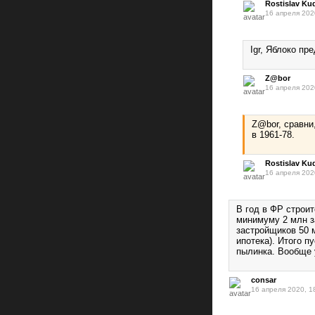
Rostislav Ku
16 апреля 202
Igr, Яблоко пр
Z@bor
16 апреля 202
Z@bor, сравни
в 1961-78.
Rostislav Ku
16 апреля 202
В год в ФР строит
минимуму 2 млн з
застройщиков 50 м
ипотека). Итого п
пылинка. Вообще 
consar
16 апреля 2020, 1