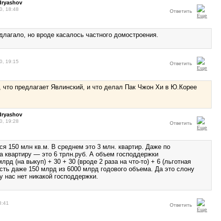
dryashov
0, 18:48
Ответить
едлагало, но вроде касалось частного домостроения.
0, 19:15
Ответить
, что предлагает Явлинский, и что делал Пак Чжон Хи в Ю.Корее
dryashov
0, 19:28
Ответить
ся 150 млн кв.м. В среднем это 3 млн. квартир. Даже по
а квартиру — это 6 трлн.руб. А объем господдержки
лрд (на выкуп) + 30 + 30 (вроде 2 раза на что-то) + 6 (льготная
усть даже 150 млрд из 6000 млрд годового объема. Да это слону
у нас нет никакой господдержки.
8:41
Ответить