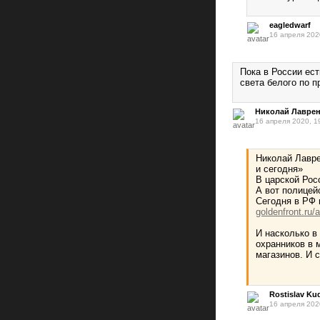
eagledwarf
16 апреля 202
Пока в России ес
света белого по п
Николай Лавре
16 апреля 2020, 1
Николай Лавре
и сегодня»
В царской Рос
А вот полицей
Сегодня в РФ 
goldenfront.ru/a
И насколько в
охранников в 
магазинов. И 
Rostislav Ku
16 апреля 202