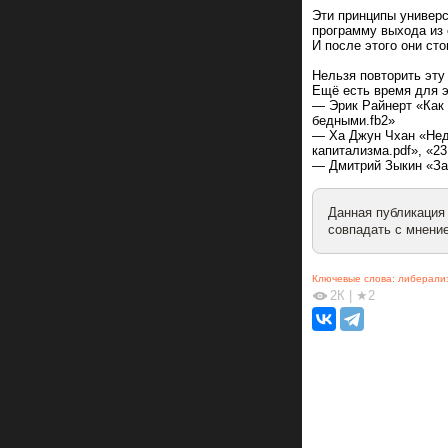
Эти принципы универс
программу выхода из 
И после этого они сто
Нельзя повторить эту
Ещё есть время для э
— Эрик Райнерт «Как 
бедными.fb2»
— Ха Джун Чхан «Нед
капитализма.pdf», «23
— Дмитрий Зыкин «За
Данная публикация
совпадать с мнение
Ключевые слова:
либерали
2К
|
★2