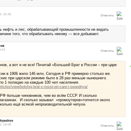
0, 20:39
Ответить
ть нефть и лес, обрабатывающей промышленности не видать
ричине того, что обрабатывать некому — все добывают.
нов
9:02
Ответить
нов, а вот и не все! Почитай «Большой Брат в России – при царе
сии в 1906 жило 146 млн, Сегодня в РФ примерно столько же.
ских при царском режиме было в 28 раз меньше нынешнего.
по 1 полицаю на каждые 100 чел населения.
rticles/view/bolshoj-brat-v-rossii-pri-care-i-segodnya/
 РФ больше чиновников, чем во всём СССР. И сколько
магазинах. И сколько зазывал «промоутеров»топчется около
сколько ещё всякой непроизводительной чепухи.
dryashov
0, 19:08
Ответить