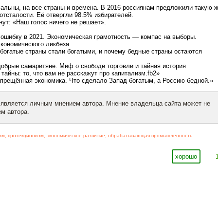
альны, на все страны и времена. В 2016 россиянам предложили такую 
отсталости. Её отвергли 98.5% избирателей.
нут: «Наш голос ничего не решает».
 ошибку в 2021. Экономическая грамотность — компас на выборы.
кономического ликбеза.
богатые страны стали богатыми, и почему бедные страны остаются
обрые самаритяне. Миф о свободе торговли и тайная история
 тайны: то, что вам не расскажут про капитализм.fb2»
прещённая экономика. Что сделало Запад богатым, а Россию бедной.»
 является личным мнением автора. Мнение владельца сайта может не
м автора.
зм
,
протекционизм
,
экономическое развитие
,
обрабатывающая промышленность
хорошо