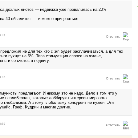
рса дохлых енотов — недвижка уже провалилась на 20%
на 40 обвалится — и можно приценяться.
8:41
Ответить
предложил не для тех кто с з/п будет расплачиваться, а для тех
егьги пухнут на 6%. Типа стимуляция спроса на жилье,
ньги со счетов в недвигу.
8:44
Ответить
ммунисты предлагают. И никому это не надо. Дело в том что у
ние неолибералы, которые лоббируют интересы мирового
го глобализма. А этому глобализму конкурент не нужен. Эти
байс, Греф, Кудрин и многие другие.
8:57
Ответить