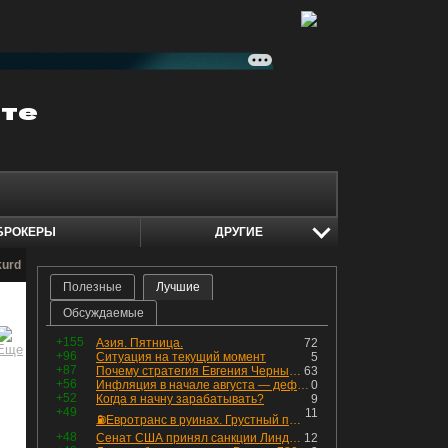
БРОКЕРЫ
ДРУГИЕ
kurd
Полезные
Лучшие
Обсуждаемые
+155
Азия. Пятница.
72
+96
Ситуация на текущий момент
5
+87
Почему стратегия Евгения Черных приведет вас к убыткам в 2026 году
63
+56
Инфляция в начале августа — дефляция из-за топлива и плодоовощной корзины, но услуги продолжают дорожать, а рубль начал ослабевать.
0
+52
Когда я начну зарабатывать?
9
+49
11
⛽️Евротранс в руинах. Грустный пост😶😞 Что изменилось в облигациях?
+48
Сенат США принял санкции Линдси Грэма против России
12