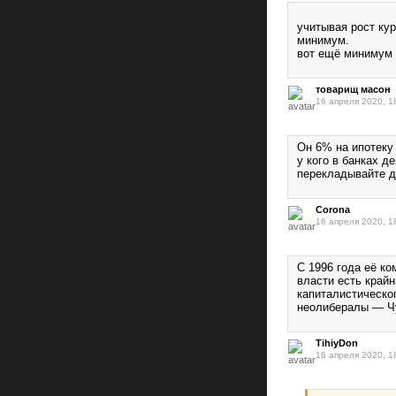
учитывая рост ку
минимум.
вот ещё минимум 
товарищ масон
16 апреля 2020, 1
Он 6% на ипотеку 
у кого в банках д
перекладывайте де
Corona
16 апреля 2020, 1
C 1996 года её ко
власти есть край
капиталистическо
неолибералы — Чу
TihiyDon
16 апреля 2020, 1