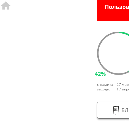
Пользов
42%
с нами с:
27 мар
заходил:
17 апр
БЛ