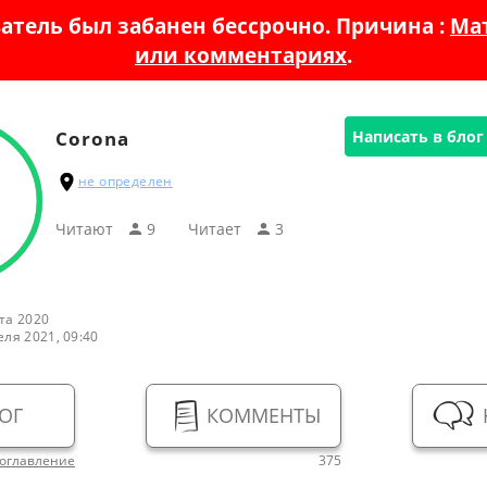
атель был забанен бессрочно. Причина :
Мат
или комментариях
.
Corona
Написать в блог
не определен
Читают
9
Читаeт
3
та 2020
еля 2021, 09:40
ОГ
КОММЕНТЫ
оглавление
375