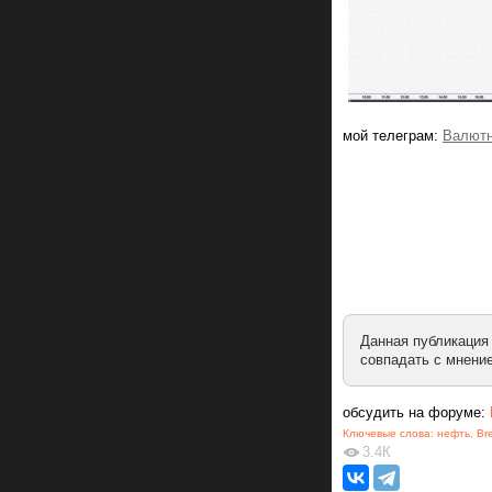
мой телеграм:
Валютн
Данная публикация
совпадать с мнение
обсудить на форуме:
Ключевые слова:
нефть
,
Br
3.4К