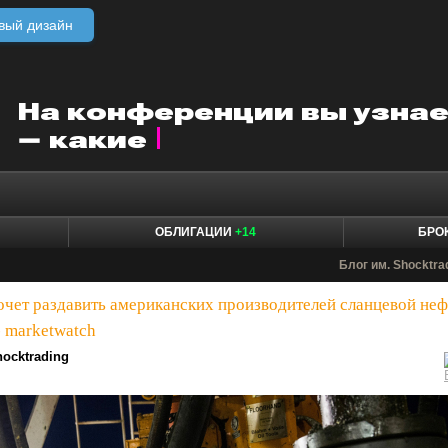
вый дизайн
ОБЛИГАЦИИ
+14
БРО
Блог им. Shocktra
очет раздавить американских производителей сланцевой неф
- marketwatch
ocktrading