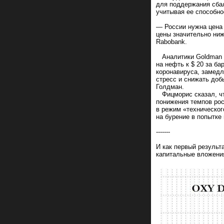
для поддержания сбал
учитывая ее способно
— России нужна цена 
цены значительно ниж
Rabobank.
Аналитики Goldman S
на нефть к $ 20 за б
коронавируса, замедл
стресс и снижать доб
Голдман.
Фицморис сказал, что
понижения темпов рос
в режим «техническог
на бурение в попытке
-------
И как первый результ
капитальные вложения