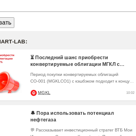
MART-LAB:
⏳ Последний шанс приобрести
конвертируемые облигации МГКЛ с
кэшбэком 10%
Период покупки конвертируемых облигаций
СО-001 (MGKLCO1) с кэшбэком подходит к концу.
Чтобы получить кэшбэк 10% ,
MGKL
10:02
квалифицированным...
🔔 Пора использовать потенциал
нефтегаза
💬 Рассказывает инвестиционный стратег ВТБ Мои