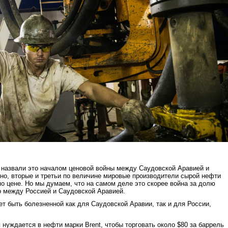
 назвали это началом ценовой войны между Саудовской Аравией и
но, вторые и третьи по величине мировые производители сырой нефти
по цене. Но мы думаем, что на самом деле это скорее война за долю
ко между Россией и Саудовской Аравией.
т быть болезненной как для Саудовской Аравии, так и для России,
нуждается в нефти марки Brent, чтобы торговать около $80 за баррель