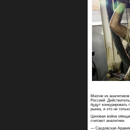
Многие из аналитиков
Россией. Действитель
будут конкурировать 
рынка, и это не толь
Ценовая война обещае
считают аналитики.
— Саудовская Аравия 