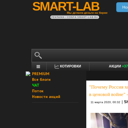
SMART-LAB
Но
Мы делаем деньги на бирже
РЕКЛАМА • CONFA.SMART-LAB.RU
КОТИРОВКИ
АКЦИИ
+37
PREMIUM
Все блоги
ЧАТ
"Почему Россия х
Поток
в ценовой войне" 
Новости акций
|
Sh
11 марта 2020, 00:32