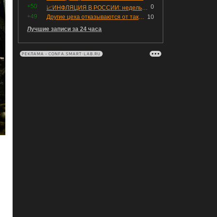
+50
0
📈ИНФЛЯЦИЯ В РОССИИ: недельная дефляция, но в годовом выражении рост 😢
+49
Другие цеха отказываются от таких деталей — а мы построили на них производство с оборотом 70 млн
10
Лучшие записи за 24 часа
РЕКЛАМА • CONFA.SMART-LAB.RU