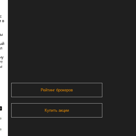
с
м в
ны
вый
ил
ну
ут
ты
Рейтинг брокеров
Купить акции