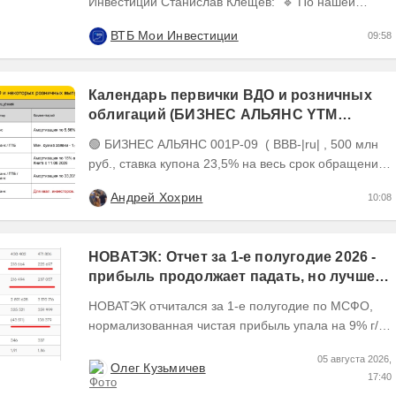
Инвестиции Станислав Клещёв: 🔹 По нашей
оценке, потенциал роста акций нефтегазового
ВТБ Мои Инвестиции
09:58
сектора в...
Календарь первички ВДО и розничных
облигаций (БИЗНЕС АЛЬЯНС YTM
26,22%, размещен на 81%)
🟢 БИЗНЕС АЛЬЯНС 001P-09 ( BBB-|ru| , 500 млн
руб., ставка купона 23,5% на весь срок обращения,
YTM 26,22%, дюрация 2,19 года до погашения)...
Андрей Хохрин
10:08
НОВАТЭК: Отчет за 1-е полугодие 2026 -
прибыль продолжает падать, но лучшее
впереди, если не прилетит
НОВАТЭК отчитался за 1-е полугодие по МСФО,
нормализованная чистая прибыль упала на 9% г/г
Пресс релизы максимально...
05 августа 2026,
Олег Кузьмичев
17:40