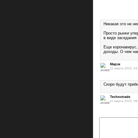
Никакая это не не
Просто рынки упер
в виде заседания
Еще коронавирус,
доходы. О чем наг
Марэк
11 марта 2020, 04
Скоро будут приби
Technotrade
11 марта 2020, 08