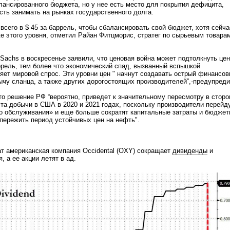
ансированного бюджета, но у нее есть место для покрытия дефицита,
сть занимать на рынках государственного долга.
всего в $ 45 за баррель, чтобы сбалансировать свой бюджет, хотя сейча
е этого уровня, отметил Райан Фитцморис, стратег по сырьевым товара
achs в воскресенье заявили, что ценовая война может подтолкнуть це
аррель, тем более что экономический спад, вызванный вспышкой
яет мировой спрос. Эти уровни цен " начнут создавать острый финансо
ычу сланца, а также других дорогостоящих производителей”,-предупред
 решение РФ “вероятно, приведет к значительному пересмотру в сторо
та добычи в США в 2020 и 2021 годах, поскольку производители перейд
о обслуживания» и еще больше сократят капитальные затраты и бюдже
 пережить период устойчивых цен на нефть".
ат американская компания Occidental (OXY) сокращает
дивиденды
и
, а ее акции летят в ад.