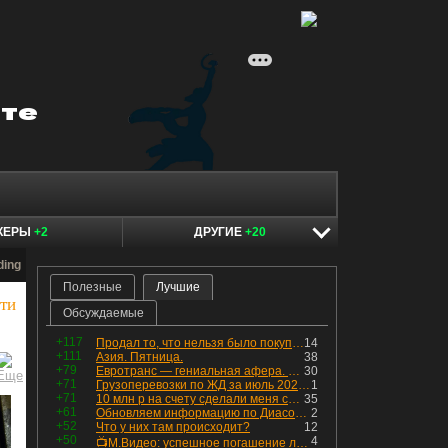
КЕРЫ
+2
ДРУГИЕ
+20
ding
Полезные
Лучшие
ти
Обсуждаемые
+117
Продал то, что нельзя было покупать. Изменения в портфеле
14
+111
Азия. Пятница.
38
+79
Евротранс — гениальная афера. Собрал с инвесторов денег, выплатил дивидендов больше текущей капитализации и ушёл в дефолт
30
+71
Грузоперевозки по ЖД за июль 2026 г. — четвёртый месяц подряд роста, чёрные металлы на уровне прошлого года, а каменный уголь в плюсе.
1
+71
10 млн р на счету сделали меня счастливым? Ожидание vs Реальность!
35
+61
Обновляем информацию по Диасофту: дивиденды и выкуп
2
+52
Что у них там происходит?
12
+50
4
📺М.Видео: успешное погашение любимого флоатера