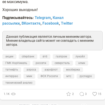
ее максимума.
Хороших выходных!
Подписывайтесь:
Telegram
,
Канал
рассылки
,
ВКонтакте
,
Facebook
,
Twitter
Данная публикация является личным мнением автора.
Мнение владельца сайта может не совпадать с мнением
автора.
акции
сбербанк
втб
газпром
лукойл
ГМК НорНикель
россети
северсталь
нлмк
татнефть
алроса
аэрофлот
мосбиржа
интеррао
ммк
ФСК Россети
мтс
русгидро
технический анализ
1.1К
2
3
15