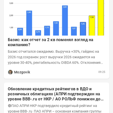
Базис: как отчет за 2 кв поменял взгляд на
компанию?
Базис отчитался ожидаемо. Выручка +30%, гайденс на
2026 год сохранен: рост выручки 2026 ожидается на
уровне 30-40%, рентабельность OIBDA 60%. Отклонения
значений отчета 2-го квартала от модели —...
Mozgovik
09:25
Обновление кредитных рейтингов в ВДО и
розничных облигациях (АПРИ подтвержден на
уровне BBB-.ru от НКР / АО РОЛЬФ понижен до
А-(RU) / Элит Строй присвоен на уровне BBB.ru)
🟢ПАО АПРИ НКР подтвердило кредитный рейтинг на
уровне BBB-.ru ПАО АПРИ – основная компания группы