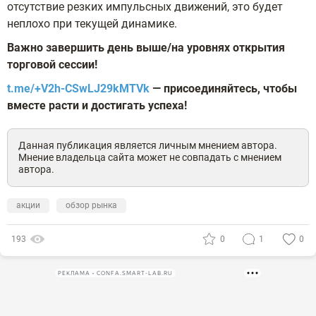
отсутствие резких импульсных движений, это будет
неплохо при текущей динамике.
Важно завершить день выше/на уровнях открытия
торговой сессии!
t.me/+V2h-CSwLJ29kMTVk
— присоединяйтесь, чтобы
вместе расти и достигать успеха!
Данная публикация является личным мнением автора.
Мнение владельца сайта может не совпадать с мнением
автора.
акции
обзор рынка
193
0
1
0
РЕКЛАМА • CONFA.SMART-LAB.RU