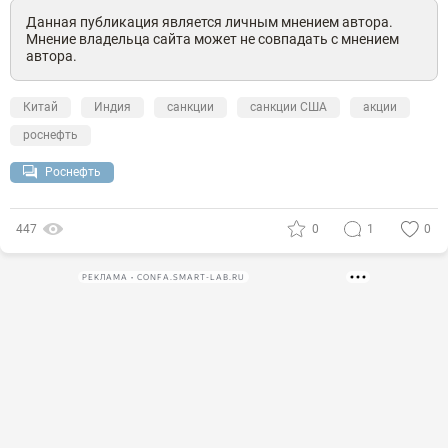
Данная публикация является личным мнением автора.
Мнение владельца сайта может не совпадать с мнением
автора.
Китай
Индия
санкции
санкции США
акции
роснефть
Роснефть
447
0
1
0
РЕКЛАМА • CONFA.SMART-LAB.RU