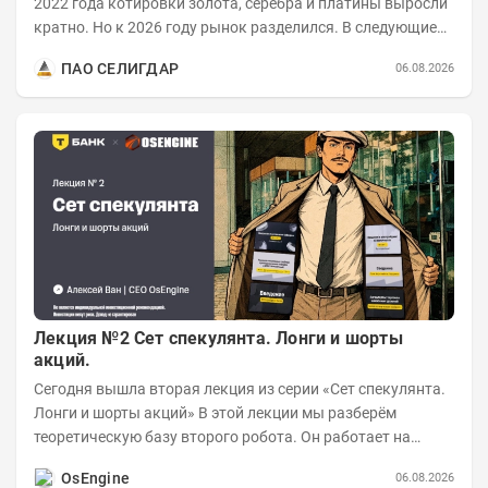
2022 года котировки золота, серебра и платины выросли
кратно. Но к 2026 году рынок разделился. В следующие
годы получат поддержку только металлы с...
ПАО СЕЛИГДАР
06.08.2026
Лекция №2 Сет спекулянта. Лонги и шорты
акций.
Сегодня вышла вторая лекция из серии «Сет спекулянта.
Лонги и шорты акций» В этой лекции мы разберём
теоретическую базу второго робота. Он работает на
импульсной логике с использованием...
OsEngine
06.08.2026