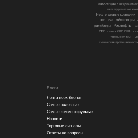
инвестиции в недвижимос
металлургические ком
Нефтегазовые компании
облигации
НПЗ
ОАК
Роснефть
ритейлеры
Рос
СПГ
ст
ставка ФРС США
торговые сигналы
Тур
химическая промышленность
Блоги
Лента всех блогов
Самые полезные
Самые комментируемые
Новости
Торговые сигналы
Ответы на вопросы