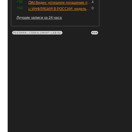
+50
4
📺М.Видео: успешное погашение любимого флоатера
+50
0
📈ИНФЛЯЦИЯ В РОССИИ: недельная дефляция, но в годовом выражении рост 😢
Лучшие записи за 24 часа
РЕКЛАМА • CONFA.SMART-LAB.RU