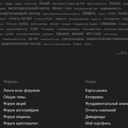
Китай
Лукойл
ть
иран
ключевая ставка ЦБ РФ
криптовалюта
Индия
Казахстан
мед
металлургический сектор
Мечел
недвижимость
натуральный газ
пании
ММК
Нефть
нефтегазовый сектор
Новат
никель
НЛМК
нефтехимическая промышленность
отчеты МСФО
отчеты РСБУ
оффтоп
Распадская
опек+
Программирование
РЖД
продукты
рубль
сбербанк
русал
Россия
рубль-доллар
санкции
Саудовская Аравия
Северс
сети
США
аль
сургутнефтегаз
Татнефть
телекоммуникации
Тинькофф Банк
топливные компани
уголь
Украина
форекс
ФРС США
угольные компании
удобрения
ция
хабы газовые
энергетические компани
ЦБ РФ
электромобили
химический сектор
экономика России
энергетический сектор
Яндекс
япония
энергосбытовые компании
....все
Форумы
Акции
Лента всех форумов
Карта рынка
Общие темы
Котировки
Форум акций
Фундаментальный анал
Форум алготрейдинг
Отчеты компаний
Форум опционы
Дивиденды
Форум криптовалют
Мой портфель