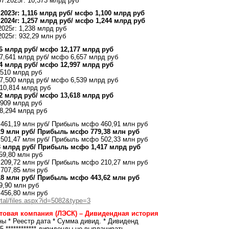
7.2025г: 10,373 млрд руб
2023г: 1,116 млрд руб/ мсфо 1,100 млрд руб
2024г: 1,257 млрд руб/ мсфо 1,244 млрд руб
2025г: 1,238 млрд руб
025г: 932,29 млн руб
26 млрд руб/ мсфо 12,177 млрд руб
 7,641 млрд руб/ мсфо 6,657 млрд руб
34 млрд руб/ мсфо 12,997 млрд руб
,510 млрд руб
 7,500 млрд руб/ мсфо 6,539 млрд руб
 10,814 млрд руб
32 млрд руб/ мсфо 13,618 млрд руб
,909 млрд руб
 8,294 млрд руб
 461,19 млн руб/ Прибыль мсфо 460,91 млн руб
19 млн руб/ Прибыль мсфо 779,38 млн руб
 501,47 млн руб/ Прибыль мсфо 502,33 млн руб
3 млрд руб/ Прибыль мсфо 1,417 млрд руб
59,80 млн руб
 209,72 млн руб/ Прибыль мсфо 210,27 млн руб
 707,85 млн руб
18 млн руб/ Прибыль мсфо 443,62 млн руб
9,90 млн руб
 456,80 млн руб
rtal/files.aspx?id=5082&type=3
товая компания (ЛЭСК) – Дивидендная история
ны * Реестр дата * Сумма дивид. * Дивиденд
25 ************ дивиденды не выплачивать