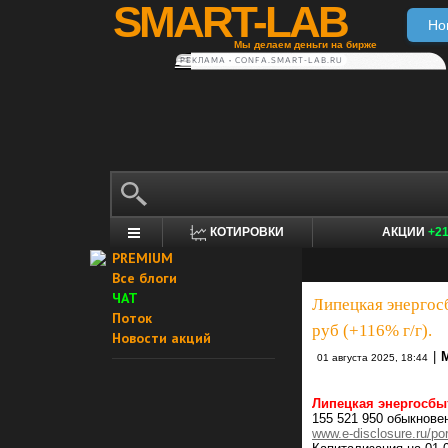
SMART-LAB
Но
Мы делаем деньги на бирже
РЕКЛАМА • CONFA.SMART-LAB.RU
КОТИРОВКИ
АКЦИИ
+2
PREMIUM
Все блоги
ЧАТ
Липецкая энергос
Поток
руб (+116% г/г).
Новости акций
|
01 августа 2025, 18:44
Липецкая энергосбы
155 521 950 обыкнове
www.e-disclosure.ru/po