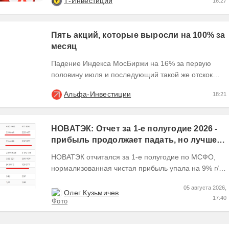
Т-Инвестиции
16:27
Пять акций, которые выросли на 100% за
месяц
Падение Индекса МосБиржи на 16% за первую
половину июля и последующий такой же отскок
создали условия для экстремального движения
Альфа-Инвестиции
18:21
наиболее...
НОВАТЭК: Отчет за 1-е полугодие 2026 -
прибыль продолжает падать, но лучшее
впереди, если не прилетит
НОВАТЭК отчитался за 1-е полугодие по МСФО,
нормализованная чистая прибыль упала на 9% г/г
Пресс релизы максимально...
05 августа 2026,
Олег Кузьмичев
17:40