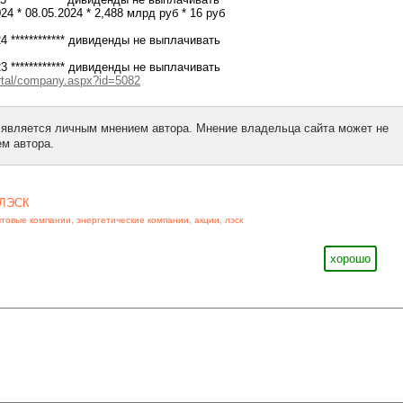
24 * 08.05.2024 * 2,488 млрд руб * 16 руб
24 ************ дивиденды не выплачивать
23 ************ дивиденды не выплачивать
ortal/company.aspx?id=5082
 является личным мнением автора. Мнение владельца сайта может не
м автора.
ЛЭСК
ытовые компании
,
энергетические компании
,
акции
,
лэск
хорошо