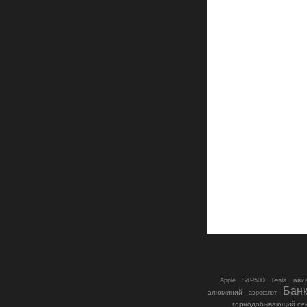
S&P500
Tesla
ави
Apple
Бан
алюминий
аэрофлот
горнодобывающий се