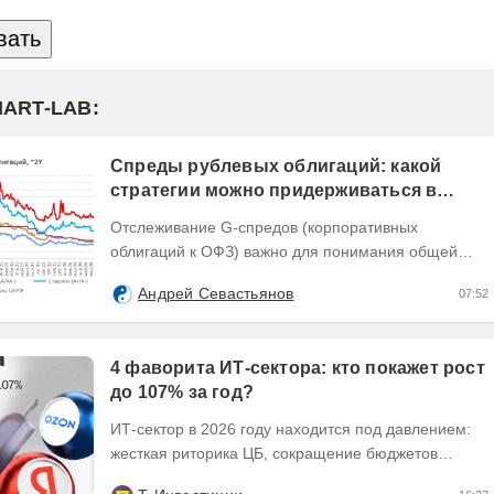
MART-LAB:
Спреды рублевых облигаций: какой
стратегии можно придерживаться в
текущих условиях
Отслеживание G-спредов (корпоративных
облигаций к ОФЗ) важно для понимания общей
динамики доходностей долговых инструментов,
Андрей Севастьянов
07:52
отражающей текущую...
4 фаворита ИТ-сектора: кто покажет рост
до 107% за год?
ИТ-сектор в 2026 году находится под давлением:
жесткая риторика ЦБ, сокращение бюджетов
заказчиков и налоговые риски. Динамика сектора...