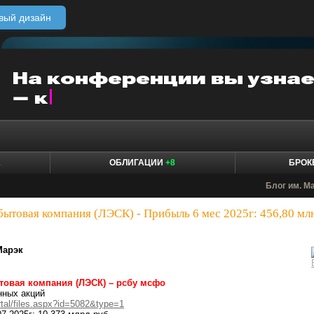
вый дизайн
1
ОБЛИГАЦИИ
+8
БРО
Блог им. M
бытовая компания (ЛЭСК) - Прибыль 6 мес 2025г: 456,80 мл
Марэк
товая компания (ЛЭСК) – рсбу мсфо
нных акций
rtal/files.aspx?id=5082&type=1