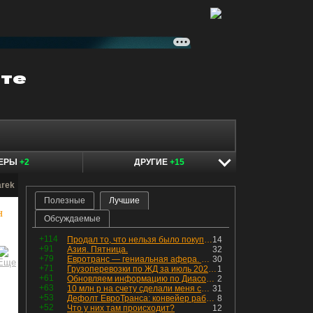
КЕРЫ
+2
ДРУГИЕ
+15
arek
Полезные
Лучшие
н
Обсуждаемые
+114
Продал то, что нельзя было покупать. Изменения в портфеле
14
+91
Азия. Пятница.
32
+79
Евротранс — гениальная афера. Собрал с инвесторов денег, выплатил дивидендов больше текущей капитализации и ушёл в дефолт
30
+71
Грузоперевозки по ЖД за июль 2026 г. — четвёртый месяц подряд роста, чёрные металлы на уровне прошлого года, а каменный уголь в плюсе.
1
+61
Обновляем информацию по Диасофту: дивиденды и выкуп
2
+63
10 млн р на счету сделали меня счастливым? Ожидание vs Реальность!
31
+53
Дефолт ЕвроТранса: конвейер работает исправно
8
+52
Что у них там происходит?
12