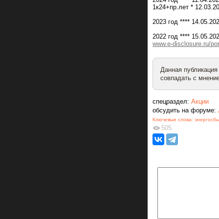
1к24+пр.лет * 12.03.20
2023 год **** 14.05.20
2022 год **** 15.05.20
www.e-disclosure.ru/p
Данная публикация
совпадать с мнение
спецраздел:
Акции
обсудить на форуме:
Ключевые слова:
энергосб
505