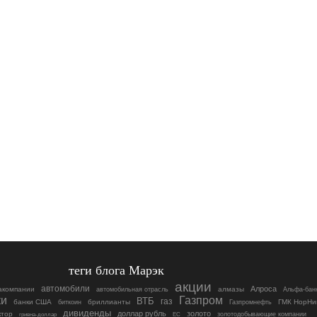
теги блога Марэк
акции
автомобили
Алроса
акомпании
алмазы
автомобильная отрасль
Альфа-бан
ки
Газпром
ВТБ
газ
банки США
бриллианты
ГМК НорНи
биткоин
Газпромнефть
дивиденды
доллар рубль
золото
ктор
гривна-доллар
ЕС
золотодобывающие компании