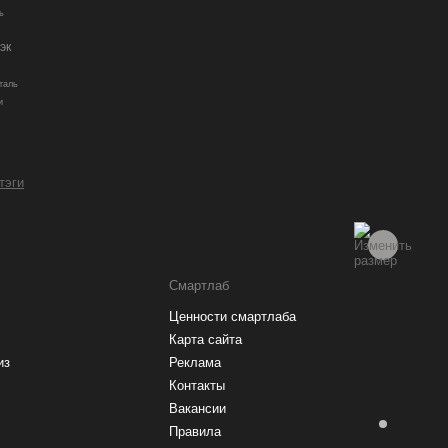
ь
эк
таль
и
и
 тэги
Смартлаб
Ценности смартлаба
Карта сайта
из
Реклама
Контакты
Вакансии
Правила