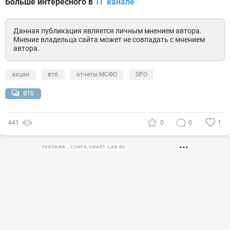
Больше интересного в
ТГ канале
Данная публикация является личным мнением автора.
Мнение владельца сайта может не совпадать с мнением
автора.
акции
втб
отчеты МСФО
SPO
ВТБ
441
0
0
1
РЕКЛАМА • CONFA.SMART-LAB.RU