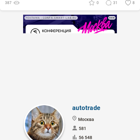
387
0
31
8
РЕКЛАМА • CONFA.SMART-LAB.RU
autotrade
Москва
581
56 548