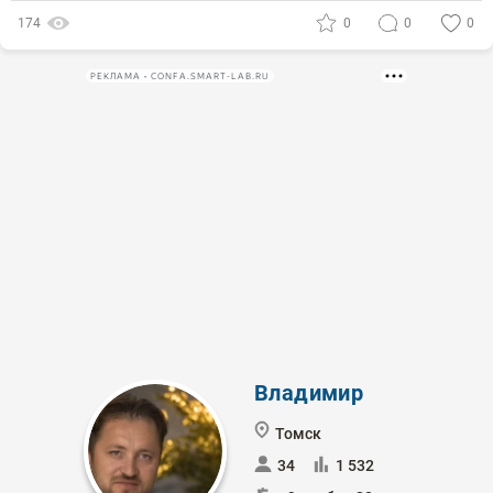
174
0
0
0
РЕКЛАМА • CONFA.SMART-LAB.RU
Владимир
Томск
34
1 532