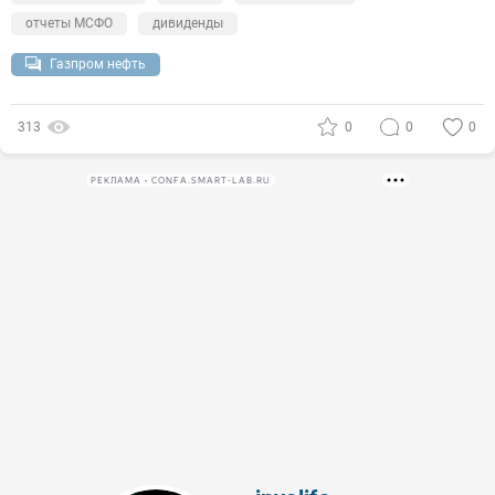
отчеты МСФО
дивиденды
Газпром нефть
313
0
0
0
РЕКЛАМА • CONFA.SMART-LAB.RU