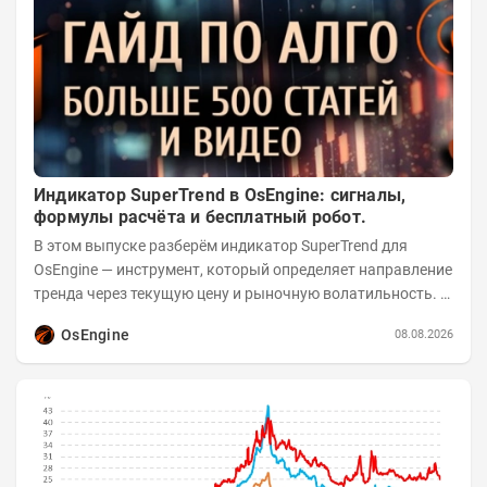
Индикатор SuperTrend в OsEngine: сигналы,
формулы расчёта и бесплатный робот.
В этом выпуске разберём индикатор SuperTrend для
OsEngine — инструмент, который определяет направление
тренда через текущую цену и рыночную волатильность. В
отличие от сложных осцилляторов, он...
OsEngine
08.08.2026