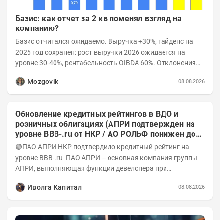
Базис: как отчет за 2 кв поменял взгляд на
компанию?
Базис отчитался ожидаемо. Выручка +30%, гайденс на
2026 год сохранен: рост выручки 2026 ожидается на
уровне 30-40%, рентабельность OIBDA 60%. Отклонения
значений отчета 2-го квартала от модели —...
Mozgovik
08.08.2026
Обновление кредитных рейтингов в ВДО и
розничных облигациях (АПРИ подтвержден на
уровне BBB-.ru от НКР / АО РОЛЬФ понижен до
А-(RU) / Элит Строй присвоен на уровне BBB.ru)
🟢ПАО АПРИ НКР подтвердило кредитный рейтинг на
уровне BBB-.ru ПАО АПРИ – основная компания группы
АПРИ, выполняющая функции девелопера при
реализации проектов. Группа с 2014 года...
Иволга Капитал
08.08.2026