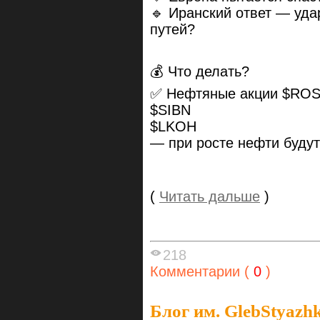
🔹 Иранский ответ — уд
путей?
💰 Что делать?
✅ Нефтяные акции $RO
$SIBN
$LKOH
— при росте нефти будут
(
Читать дальше
)
218
Комментарии (
0
)
Блог им. GlebStyazh