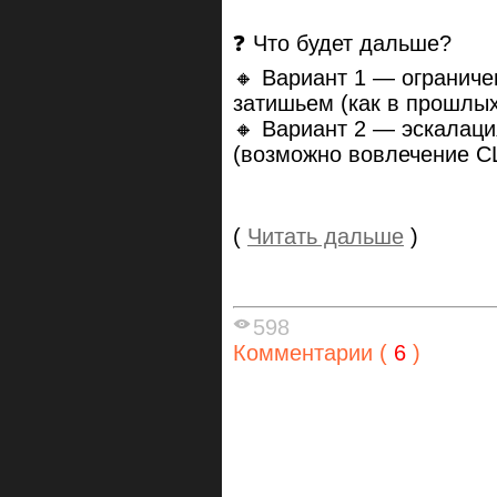
❓ Что будет дальше?
🔸 Вариант 1 — огранич
затишьем (как в прошлых
🔸 Вариант 2 — эскалац
(возможно вовлечение СШ
(
Читать дальше
)
598
Комментарии (
6
)