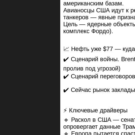
американским базам.
Авианосцы США идут к р
танкеров — явные призна
Цель — ядерные объекты
комплекс Фордо).
📈 Нефть уже $77 — куд
✔️ Сценарий войны. Brent
пролив под угрозой)
✔️ Сценарий переговоров
✔️ Сейчас рынок заклады
⚡ Ключевые драйверы
🔹 Раскол в США — сенат
опровергает данные Тра
🔹 Европа пытается спа