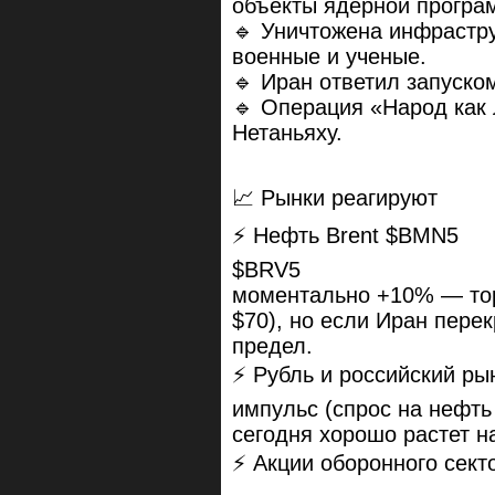
объекты ядерной програм
🔹 Уничтожена инфрастр
военные и ученые.
🔹 Иран ответил запуско
🔹 Операция «Народ как
Нетаньяху.
📈 Рынки реагируют
⚡ Нефть Brent $BMN5
$BRV5
моментально +10% — торг
$70), но если Иран пере
предел.
⚡ Рубль и российский ры
импульс (спрос на нефть
сегодня хорошо растет н
⚡ Акции оборонного сект