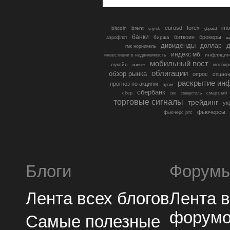
eurusd
forex
imo
bitcoin
brent
cnyrub
gbpusd
банки
биткоин
брокеры
биржа
аэрофлот
в
дивиденды
доллар
д
гмк норникель
индекс мб
инфляция
инвестиции в недвижимость
мобильный пост
лукойл
мосбир
магнит
облигации
обзор рынка
опрос
опцио
раскрытие ин
прогноз по акциям
путин
сбербанк
сбер
северсталь
смартлаб
сво
торговые сигналы
трейдинг
ук
фьючерсы
фьючерс ртс
Блоги
Форум
Лента всех блогов
Лента 
форум
Самые полезные