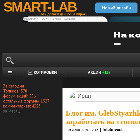
SMART-LAB
Новый дизайн
Мы делаем деньги на бирже
РЕКЛАМА • CONFA.SMART-LAB.RU
КОТИРОВКИ
АКЦИИ
+117
За сегодня
Топиков: 378
форум акций: 556
остальные форумы: 1927
комментариев: 4223
за месяц
Блог им. GlebStyazh
заработать на геопо
|
Intelinvest
19 июня 2025, 12:45