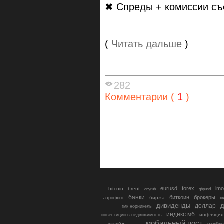
✖ Спреды + комиссии съ
(
Читать дальше
)
282
Комментарии (
1
)
eurusd
forex
imo
bitcoin
brent
cnyrub
gbpusd
банки
биткоин
брокеры
биржа
аэрофлот
в
дивиденды
доллар
д
гмк норникель
индекс мб
инфляция
инвестиции в недвижимость
мобильный пост