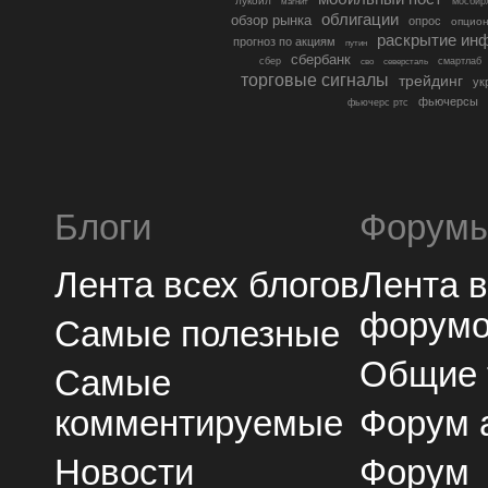
лукойл
мосбир
магнит
облигации
обзор рынка
опрос
опцио
раскрытие ин
прогноз по акциям
путин
сбербанк
сбер
северсталь
смартлаб
сво
торговые сигналы
трейдинг
ук
фьючерсы
фьючерс ртс
Блоги
Форум
Лента всех блогов
Лента 
форум
Самые полезные
Общие
Самые
комментируемые
Форум 
Новости
Форум