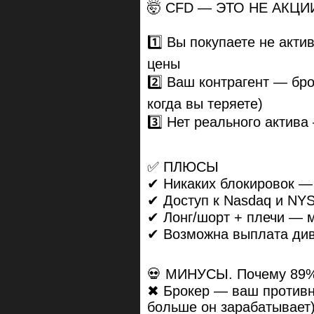
🤯 CFD — ЭТО НЕ АКЦИ
1️⃣ Вы покупаете не акти
цены
2️⃣ Ваш контрагент — бро
когда вы теряете)
3️⃣ Нет реального актив
✅ ПЛЮСЫ
✔ Никаких блокировок —
✔ Доступ к Nasdaq и NY
✔ Лонг/шорт + плечи — 
✔ Возможна выплата див
💀 МИНУСЫ. Почему 89%
✖ Брокер — ваш противн
больше он зарабатывает