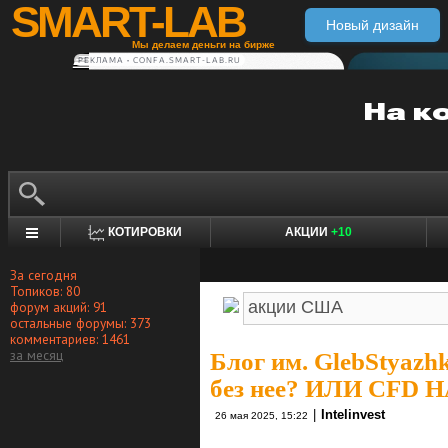
SMART-LAB
Новый дизайн
Мы делаем деньги на бирже
РЕКЛАМА • CONFA.SMART-LAB.RU
КОТИРОВКИ
АКЦИИ
+10
За сегодня
Топиков: 80
форум акций: 91
остальные форумы: 373
комментариев: 1461
за месяц
Блог им. GlebStyazh
без нее? ИЛИ CF
|
Intelinvest
26 мая 2025, 15:22