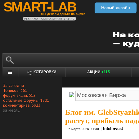
SMART-LAB
Новый дизайн
Мы делаем деньги на бирже
РЕКЛАМА • CONFA.SMART-LAB.RU
КОТИРОВКИ
АКЦИИ
+115
За сегодня
Топиков: 361
форум акций: 512
остальные форумы: 1801
комментариев: 3923
за месяц
Блог им. GlebStyazh
растут, прибыль пад
|
Intelinvest
05 марта 2026, 11:30