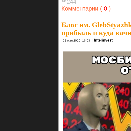
244
Комментарии (
0
)
Блог им. GlebStyazh
прибыль и куда качн
|
Intelinvest
21 мая 2025, 16:53