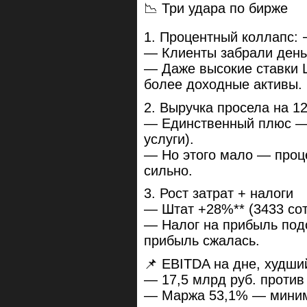
📉 Три удара по бирже
1. Процентный коллапс: 
— Клиенты забрали деньг
— Даже высокие ставки 
более доходные активы.
2. Выручка просела на 1
— Единственный плюс — к
услуги).
— Но этого мало — проц
сильно.
3. Рост затрат + налоги
— Штат +28%** (3433 сот
— Налог на прибыль под
прибыль сжалась.
📌 EBITDA на дне, худший
— 17,5 млрд руб. против 
— Маржа 53,1% — миниму