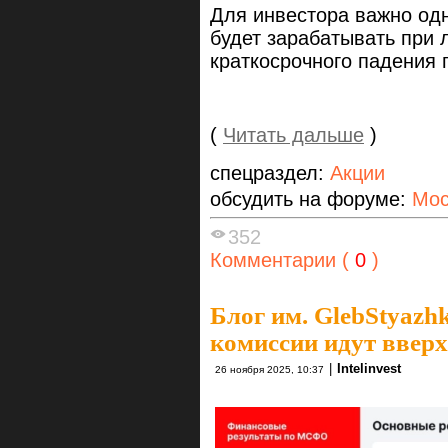
Для инвестора важно одн
будет зарабатывать при 
краткосрочного падения 
(
Читать дальше
)
спецраздел:
Акции
обсудить на форуме:
Мос
352
Комментарии (
0
)
Блог им. GlebStyazh
комиссии идут вверх
|
Intelinvest
26 ноября 2025, 10:37