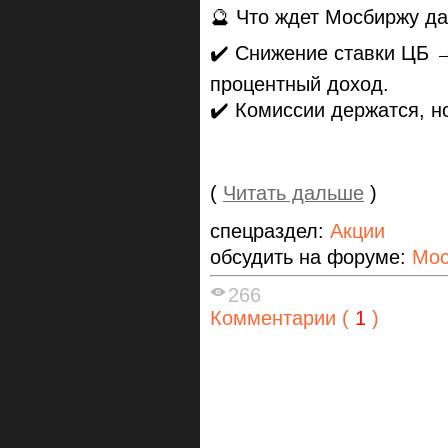
🔮 Что ждет Мосбиржу д
✔️ Снижение ставки ЦБ 
процентный доход.
✔️ Комиссии держатся, н
(
Читать дальше
)
спецраздел:
Акции
обсудить на форуме:
Мос
266
Комментарии (
1
)