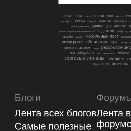
eurusd
forex
imo
bitcoin
brent
cnyrub
gbpusd
банки
биткоин
брокеры
биржа
аэрофлот
в
дивиденды
доллар
д
гмк норникель
индекс мб
инфляция
инвестиции в недвижимость
мобильный пост
лукойл
мосбир
магнит
облигации
обзор рынка
опрос
опцио
раскрытие ин
прогноз по акциям
путин
сбербанк
сбер
северсталь
смартлаб
сво
торговые сигналы
трейдинг
ук
фьючерсы
фьючерс ртс
Блоги
Форум
Лента всех блогов
Лента 
форум
Самые полезные